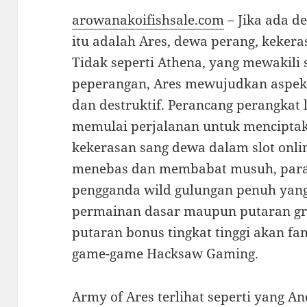
arowanakoifishsale.com
– Jika ada d
itu adalah Ares, dewa perang, keker
Tidak seperti Athena, yang mewakili si
peperangan, Ares mewujudkan aspek-
dan destruktif. Perancang perangkat
memulai perjalanan untuk mencipta
kekerasan sang dewa dalam slot onlin
menebas dan membabat musuh, para 
pengganda wild gulungan penuh yang
permainan dasar maupun putaran gra
putaran bonus tingkat tinggi akan fa
game-game Hacksaw Gaming.
Army of Ares terlihat seperti yang A