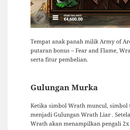
Tempat anak panah milik Army of Are
putaran bonus – Fear and Flame, Wra
serta fitur pembelian.
Gulungan Murka
Ketika simbol Wrath muncul, simbol
menjadi Gulungan Wrath Liar . Sete
Wrath akan menampilkan pengali 2x h