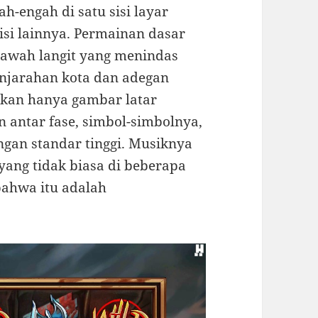
h-engah di satu sisi layar
sisi lainnya. Permainan dasar
bawah langit yang menindas
enjarahan kota dan adegan
ukan hanya gambar latar
n antar fase, simbol-simbolnya,
gan standar tinggi. Musiknya
ang tidak biasa di beberapa
 bahwa itu adalah