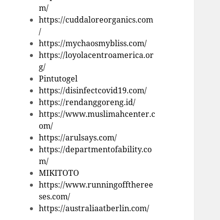
m/
https://cuddaloreorganics.com
/
https://mychaosmybliss.com/
https://loyolacentroamerica.or
g/
Pintutogel
https://disinfectcovid19.com/
https://rendanggoreng.id/
https://www.muslimahcenter.c
om/
https://arulsays.com/
https://departmentofability.co
m/
MIKITOTO
https://www.runningofftheree
ses.com/
https://australiaatberlin.com/