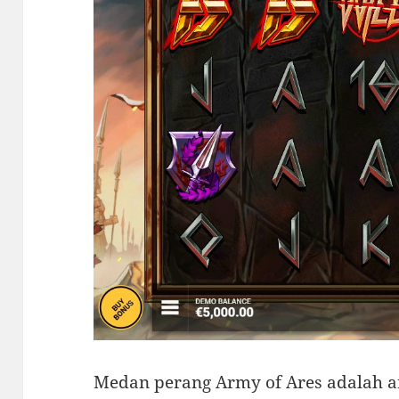
Medan perang Army of Ares adalah a