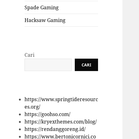
Spade Gaming
Hacksaw Gaming
Cari
CARI
https://www.springtideresourc
es.org/
https://goohso.com/
https://kryexthemes.com/blog/
https://rendanggoreng.id/
https://www.bertonicornici.co