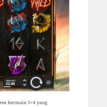
rea bermain 5×4 yang