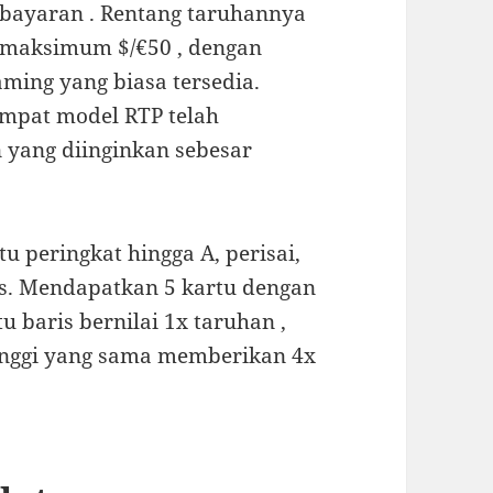
bayaran . Rentang taruhannya
a maksimum $/€50 , dengan
ming yang biasa tersedia.
 empat model RTP telah
 yang diinginkan sebesar
u peringkat hingga A, perisai,
es. Mendapatkan 5 kartu dengan
 baris bernilai 1x taruhan ,
inggi yang sama memberikan 4x