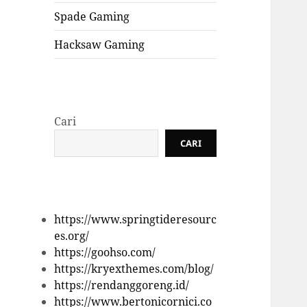
Spade Gaming
Hacksaw Gaming
Cari
CARI
https://www.springtideresourc
es.org/
https://goohso.com/
https://kryexthemes.com/blog/
https://rendanggoreng.id/
https://www.bertonicornici.co