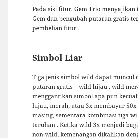
Pada sisi fitur, Gem Trio menyajikan t
Gem dan pengubah putaran gratis terk
pembelian fitur .
Simbol Liar
Tiga jenis simbol wild dapat muncul
putaran gratis – wild hijau , wild me
menggantikan simbol apa pun kecual
hijau, merah, atau 3x membayar 50x ,
masing, sementara kombinasi tiga 
taruhan . Ketika wild 3x menjadi ba
non-wild, kemenangan dikalikan deng