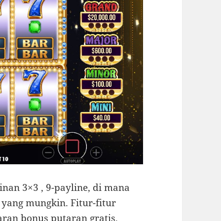
nan 3×3 , 9-payline, di mana
ang mungkin. Fitur-fitur
aran bonus putaran gratis,