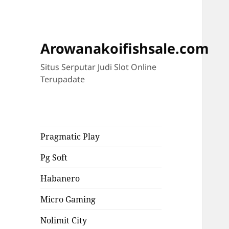
Arowanakoifishsale.com
Situs Serputar Judi Slot Online
Terupadate
Pragmatic Play
Pg Soft
Habanero
Micro Gaming
Nolimit City