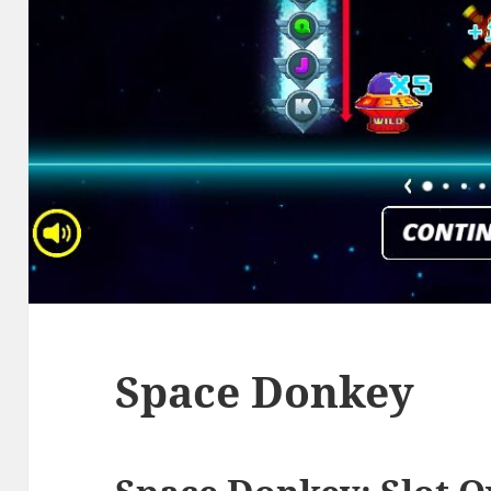
Space Donkey