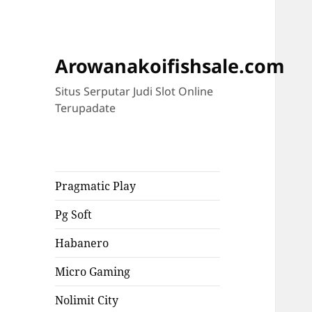
Arowanakoifishsale.com
Situs Serputar Judi Slot Online
Terupadate
Pragmatic Play
Pg Soft
Habanero
Micro Gaming
Nolimit City