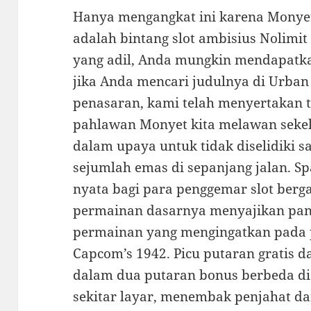
Hanya mengangkat ini karena Monye
adalah bintang slot ambisius Nolimit
yang adil, Anda mungkin mendapatka
jika Anda mencari judulnya di Urban D
penasaran, kami telah menyertakan t
pahlawan Monyet kita melawan seke
dalam upaya untuk tidak diselidiki
sejumlah emas di sepanjang jalan. S
nyata bagi para penggemar slot berga
permainan dasarnya menyajikan pan
permainan yang mengingatkan pada 
Capcom’s 1942. Picu putaran gratis d
dalam dua putaran bonus berbeda di
sekitar layar, menembak penjahat 