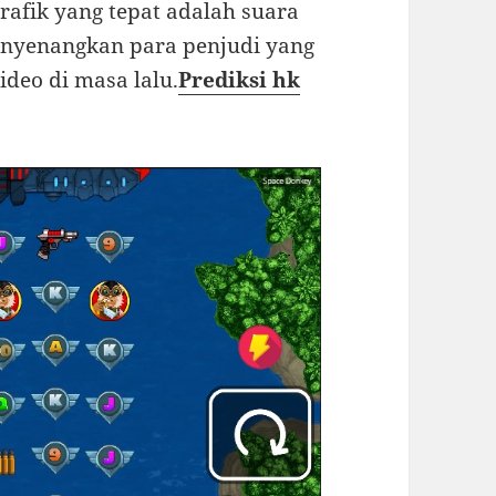
afik yang tepat adalah suara
enyenangkan para penjudi yang
deo di masa lalu.
Prediksi hk