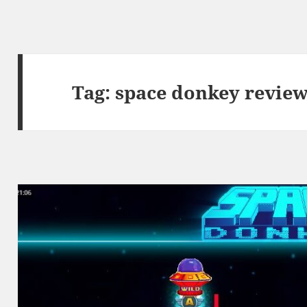
Tag:
space donkey revie