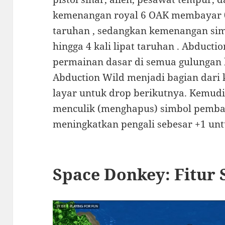
kemenangan royal 6 OAK membayar 0,2
taruhan , sedangkan kemenangan s
hingga 4 kali lipat taruhan . Abduct
permainan dasar di semua gulungan ke
Abduction Wild menjadi bagian dari 
layar untuk drop berikutnya. Kemud
menculik (menghapus) simbol pemba
meningkatkan pengali sebesar +1 unt
Space Donkey:
Fitur 