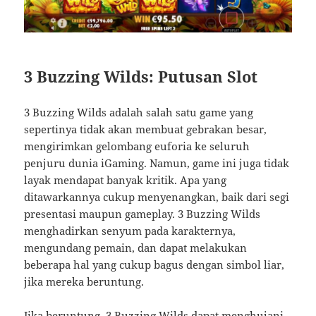
3 Buzzing Wilds: Putusan Slot
3 Buzzing Wilds adalah salah satu game yang
sepertinya tidak akan membuat gebrakan besar,
mengirimkan gelombang euforia ke seluruh
penjuru dunia iGaming. Namun, game ini juga tidak
layak mendapat banyak kritik. Apa yang
ditawarkannya cukup menyenangkan, baik dari segi
presentasi maupun gameplay. 3 Buzzing Wilds
menghadirkan senyum pada karakternya,
mengundang pemain, dan dapat melakukan
beberapa hal yang cukup bagus dengan simbol liar,
jika mereka beruntung.
Jika beruntung, 3 Buzzing Wilds dapat menghujani