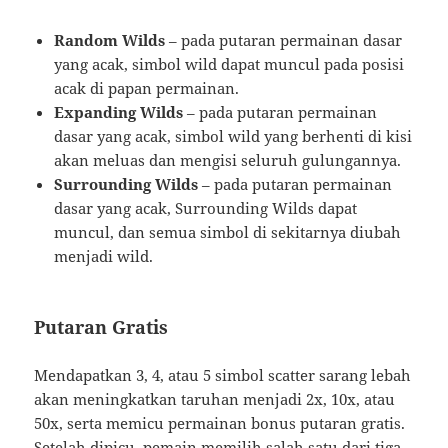
Random Wilds
– pada putaran permainan dasar
yang acak, simbol wild dapat muncul pada posisi
acak di papan permainan.
Expanding Wilds
– pada putaran permainan
dasar yang acak, simbol wild yang berhenti di kisi
akan meluas dan mengisi seluruh gulungannya.
Surrounding Wilds
– pada putaran permainan
dasar yang acak, Surrounding Wilds dapat
muncul, dan semua simbol di sekitarnya diubah
menjadi wild.
Putaran Gratis
Mendapatkan 3, 4, atau 5 simbol scatter sarang lebah
akan meningkatkan taruhan menjadi 2x, 10x, atau
50x, serta memicu permainan bonus putaran gratis.
Setelah dipicu, pemain memilih salah satu dari tiga