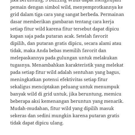
pemain dengan simbol wild, menyemprotkannya ke
grid dalam tiga cara yang sangat berbeda. Permainan
dasar memberikan gambaran tentang cara kerja
setiap fitur wild karena fitur tersebut dapat dipicu
kapan saja pada putaran acak. Setelah favorit
dipilih, dan putaran gratis dipicu, secara alami atau
tidak, maka Anda bebas memilih favorit dan
melepaskannya pada gulungan untuk melakukan
tugasnya. Menambahkan karakteristik yang melekat
pada setiap fitur wild adalah sentuhan yang bagus,
meningkatkan potensi efektivitas setiap fitur
sekaligus menciptakan peluang untuk menumpuk
banyak wild di grid untuk, jika beruntung, memicu
beberapa aksi kemenangan beruntun yang menarik.
Mudah-mudahan, fitur wild yang dipilih masuk
sekeras dan sedini mungkin karena putaran gratis
tidak dapat dipicu ulang.