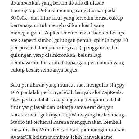
ditambahkan yang belum ditulis di ulasan
LooneyPop . Potensi menang sangat besar pada
50.000x , dan fitur-fitur yang tersedia terasa cukup
bertenaga untuk menghasilkan hasil yang
menegangkan. ZapReel memberikan hadiah berupa
efek seperti simbol gulungan penuh, split (hingga 10
per posisi dalam putaran gratis), pengganda, dan
gulungan yang disinkronkan, belum lagi
pembayaran dua arah di lapangan permainan yang
cukup besar; semuanya bagus.
Satu pemikiran yang muncul saat mengulas Shippy
D Pop adalah perlunya lebih banyak slot ZapReels.
Oke, perlu adalah kata yang kuat, tetapi itu adalah
fitur yang layak dan bekerja sama erat dengan
karakteristik gulungan PopWins yang berkembang.
Studio ini terkenal karena menggunakan kembali
mekanik PopWins berkali-kali, jadi mengherankan
AvatarUX belum membuat lebih banyak game