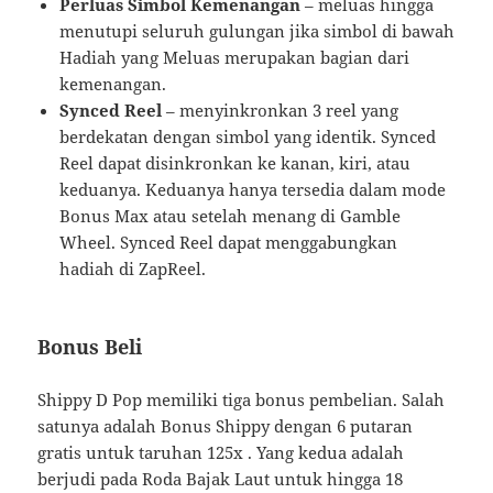
Perluas Simbol Kemenangan
– meluas hingga
menutupi seluruh gulungan jika simbol di bawah
Hadiah yang Meluas merupakan bagian dari
kemenangan.
Synced Reel
– menyinkronkan 3 reel yang
berdekatan dengan simbol yang identik. Synced
Reel dapat disinkronkan ke kanan, kiri, atau
keduanya. Keduanya hanya tersedia dalam mode
Bonus Max atau setelah menang di Gamble
Wheel. Synced Reel dapat menggabungkan
hadiah di ZapReel.
Bonus Beli
Shippy D Pop memiliki tiga bonus pembelian. Salah
satunya adalah Bonus Shippy dengan 6 putaran
gratis untuk taruhan 125x . Yang kedua adalah
berjudi pada Roda Bajak Laut untuk hingga 18