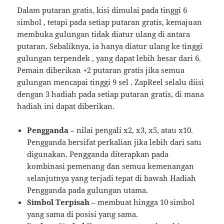
Dalam putaran gratis, kisi dimulai pada tinggi 6
simbol , tetapi pada setiap putaran gratis, kemajuan
membuka gulungan tidak diatur ulang di antara
putaran. Sebaliknya, ia hanya diatur ulang ke tinggi
gulungan terpendek , yang dapat lebih besar dari 6.
Pemain diberikan +2 putaran gratis jika semua
gulungan mencapai tinggi 9 sel . ZapReel selalu diisi
dengan 3 hadiah pada setiap putaran gratis, di mana
hadiah ini dapat diberikan.
Pengganda
– nilai pengali x2, x3, x5, atau x10.
Pengganda bersifat perkalian jika lebih dari satu
digunakan. Pengganda diterapkan pada
kombinasi pemenang dan semua kemenangan
selanjutnya yang terjadi tepat di bawah Hadiah
Pengganda pada gulungan utama.
Simbol Terpisah
– membuat hingga 10 simbol
yang sama di posisi yang sama.