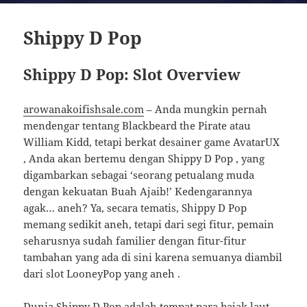
Shippy D Pop
Shippy D Pop: Slot Overview
arowanakoifishsale.com
– Anda mungkin pernah
mendengar tentang Blackbeard the Pirate atau
William Kidd, tetapi berkat desainer game AvatarUX
, Anda akan bertemu dengan Shippy D Pop , yang
digambarkan sebagai ‘seorang petualang muda
dengan kekuatan Buah Ajaib!’ Kedengarannya
agak… aneh? Ya, secara tematis, Shippy D Pop
memang sedikit aneh, tetapi dari segi fitur, pemain
seharusnya sudah familier dengan fitur-fitur
tambahan yang ada di sini karena semuanya diambil
dari slot LooneyPop yang aneh .
Dunia Shippy D Pop adalah tempat para bajak laut