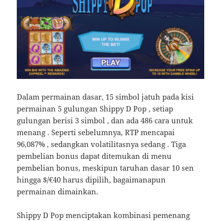
Dalam permainan dasar, 15 simbol jatuh pada kisi
permainan 5 gulungan Shippy D Pop , setiap
gulungan berisi 3 simbol , dan ada 486 cara untuk
menang . Seperti sebelumnya, RTP mencapai
96,087% , sedangkan volatilitasnya sedang . Tiga
pembelian bonus dapat ditemukan di menu
pembelian bonus, meskipun taruhan dasar 10 sen
hingga $/€40 harus dipilih, bagaimanapun
permainan dimainkan.
Shippy D Pop menciptakan kombinasi pemenang