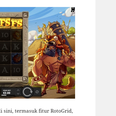
i sini, termasuk fitur RotoGrid,