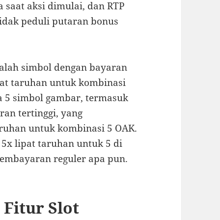
 saat aksi dimulai, dan RTP
tidak peduli putaran bonus
dalah simbol dengan bayaran
pat taruhan untuk kombinasi
a 5 simbol gambar, termasuk
an tertinggi, yang
taruhan untuk kombinasi 5 OAK.
5x lipat taruhan untuk 5 di
pembayaran reguler apa pun.
:
Fitur Slot