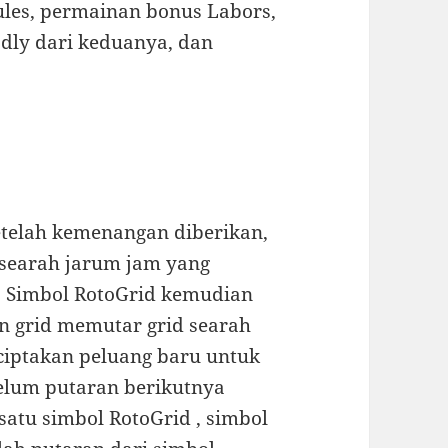
ules, permainan bonus Labors,
dly dari keduanya, dan
etelah kemenangan diberikan,
 searah jarum jam yang
. Simbol RotoGrid kemudian
an grid memutar grid searah
iptakan peluang baru untuk
elum putaran berikutnya
 satu simbol RotoGrid , simbol