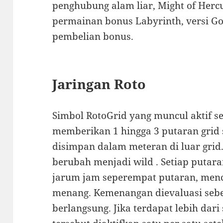
penghubung alam liar, Might of Herc
permainan bonus Labyrinth, versi Go
pembelian bonus.
Jaringan Roto
Simbol RotoGrid yang muncul aktif s
memberikan 1 hingga 3 putaran grid
disimpan dalam meteran di luar grid
berubah menjadi wild . Setiap putar
jarum jam seperempat putaran, menc
menang. Kemenangan dievaluasi seb
berlangsung. Jika terdapat lebih dari