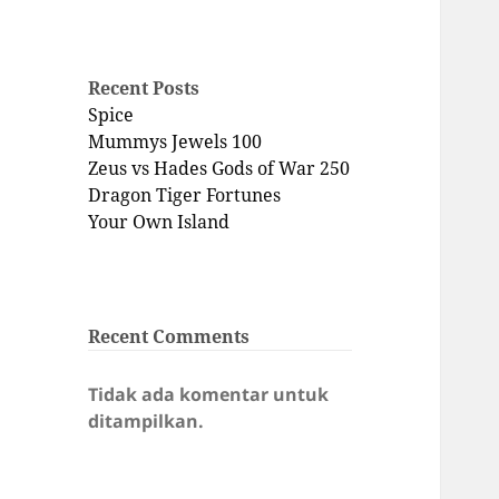
Recent Posts
Spice
Mummys Jewels 100
Zeus vs Hades Gods of War 250
Dragon Tiger Fortunes
Your Own Island
Recent Comments
Tidak ada komentar untuk
ditampilkan.