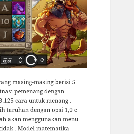
yang masing-masing berisi 5
binasi pemenang dengan
.125 cara untuk menang .
h taruhan dengan opsi 1,0 c
kah akan menggunakan menu
tidak . Model matematika