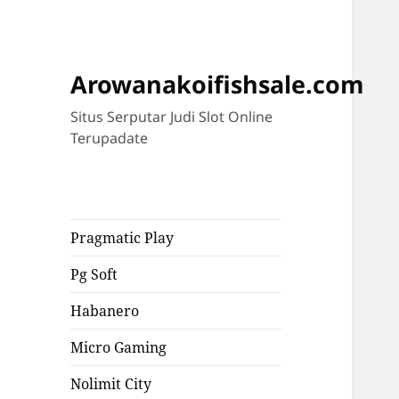
Arowanakoifishsale.com
Situs Serputar Judi Slot Online
Terupadate
Pragmatic Play
Pg Soft
Habanero
Micro Gaming
Nolimit City