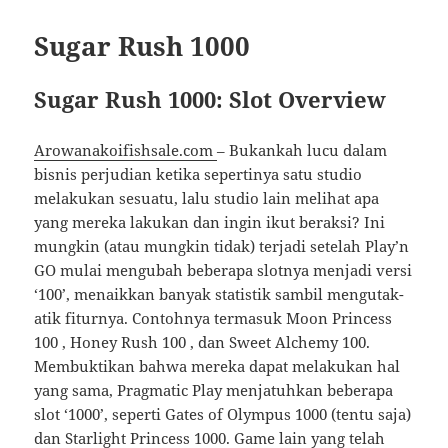
Sugar Rush 1000
Sugar Rush 1000: Slot Overview
Arowanakoifishsale.com
– Bukankah lucu dalam
bisnis perjudian ketika sepertinya satu studio
melakukan sesuatu, lalu studio lain melihat apa
yang mereka lakukan dan ingin ikut beraksi? Ini
mungkin (atau mungkin tidak) terjadi setelah Play’n
GO mulai mengubah beberapa slotnya menjadi versi
‘100’, menaikkan banyak statistik sambil mengutak-
atik fiturnya. Contohnya termasuk Moon Princess
100 , Honey Rush 100 , dan Sweet Alchemy 100.
Membuktikan bahwa mereka dapat melakukan hal
yang sama, Pragmatic Play menjatuhkan beberapa
slot ‘1000’, seperti Gates of Olympus 1000 (tentu saja)
dan Starlight Princess 1000. Game lain yang telah