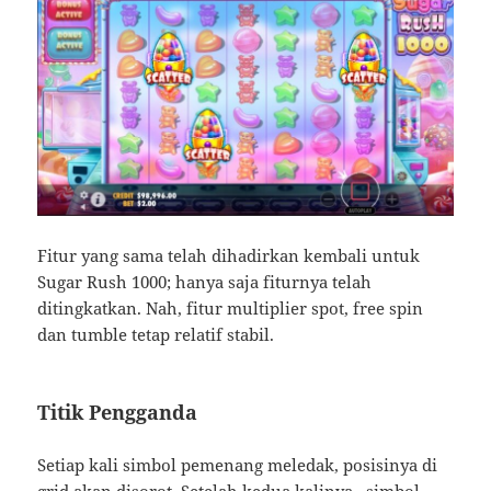
Fitur yang sama telah dihadirkan kembali untuk
Sugar Rush 1000; hanya saja fiturnya telah
ditingkatkan. Nah, fitur multiplier spot, free spin
dan tumble tetap relatif stabil.
Titik Pengganda
Setiap kali simbol pemenang meledak, posisinya di
grid akan disorot. Setelah kedua kalinya , simbol