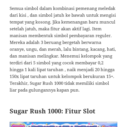
Semua simbol dalam kombinasi pemenang meledak
dari kisi , dan simbol jatuh ke bawah untuk mengisi
tempat yang kosong. Jika kemenangan baru muncul
setelah jatuh, maka fitur akan aktif lagi. Item
manisan membentuk simbol pembayaran reguler.
Mereka adalah 3 beruang bergetah berwarna
oranye, ungu, dan merah, lalu bintang, kacang, hati,
dan manisan melingkar. Menemui kelompok yang
terdiri dari 5 simbol yang cocok membayar 0,2
hingga 1 kali lipat taruhan , naik menjadi 20 hingga
150x lipat taruhan untuk kelompok berukuran 15+.
Terakhir, Sugar Rush 1000 tidak memiliki simbol
liar pada gulungannya kapan pun.
Sugar Rush 1000: Fitur Slot