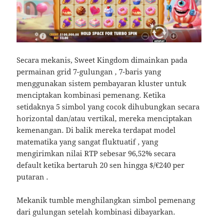
Secara mekanis, Sweet Kingdom dimainkan pada
permainan grid 7-gulungan , 7-baris yang
menggunakan sistem pembayaran kluster untuk
menciptakan kombinasi pemenang. Ketika
setidaknya 5 simbol yang cocok dihubungkan secara
horizontal dan/atau vertikal, mereka menciptakan
kemenangan. Di balik mereka terdapat model
matematika yang sangat fluktuatif , yang
mengirimkan nilai RTP sebesar 96,52% secara
default ketika bertaruh 20 sen hingga $/€240 per
putaran .
Mekanik tumble menghilangkan simbol pemenang
dari gulungan setelah kombinasi dibayarkan.