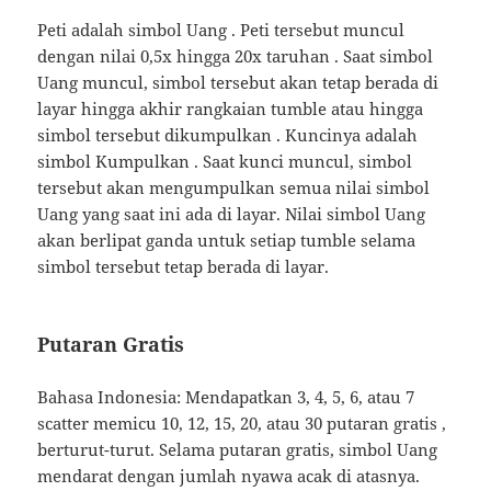
Peti adalah simbol Uang . Peti tersebut muncul
dengan nilai 0,5x hingga 20x taruhan . Saat simbol
Uang muncul, simbol tersebut akan tetap berada di
layar hingga akhir rangkaian tumble atau hingga
simbol tersebut dikumpulkan . Kuncinya adalah
simbol Kumpulkan . Saat kunci muncul, simbol
tersebut akan mengumpulkan semua nilai simbol
Uang yang saat ini ada di layar. Nilai simbol Uang
akan berlipat ganda untuk setiap tumble selama
simbol tersebut tetap berada di layar.
Putaran Gratis
Bahasa Indonesia: Mendapatkan 3, 4, 5, 6, atau 7
scatter memicu 10, 12, 15, 20, atau 30 putaran gratis ,
berturut-turut. Selama putaran gratis, simbol Uang
mendarat dengan jumlah nyawa acak di atasnya.