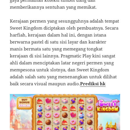
memberikannya sentuhan yang memikat.
Kerajaan permen yang sesungguhnya adalah tempat
Sweet Kingdom diciptakan oleh pembuatnya. Secara
harfiah, kerajaan dalam hal ini, dengan istana
berwarna pastel di satu sisi layar dan karakter
manis bermata satu yang memegang tongkat
kerajaan di sisi lainnya. Pragmatic Play kini sangat
ahli dalam menciptakan latar negeri permen yang
mempesona untuk slotnya, dan Sweet Kingdom
adalah salah satu yang menenangkan untuk dilihat
baik secara visual maupun audio.
Prediksi hk