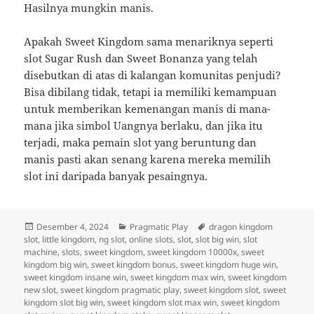
Hasilnya mungkin manis.
Apakah Sweet Kingdom sama menariknya seperti
slot Sugar Rush dan Sweet Bonanza yang telah
disebutkan di atas di kalangan komunitas penjudi?
Bisa dibilang tidak, tetapi ia memiliki kemampuan
untuk memberikan kemenangan manis di mana-
mana jika simbol Uangnya berlaku, dan jika itu
terjadi, maka pemain slot yang beruntung dan
manis pasti akan senang karena mereka memilih
slot ini daripada banyak pesaingnya.
Diposkan
Kategori
Tag
Desember 4, 2024
Pragmatic Play
dragon kingdom
pada
slot
,
little kingdom
,
ng slot
,
online slots
,
slot
,
slot big win
,
slot
machine
,
slots
,
sweet kingdom
,
sweet kingdom 10000x
,
sweet
kingdom big win
,
sweet kingdom bonus
,
sweet kingdom huge win
,
sweet kingdom insane win
,
sweet kingdom max win
,
sweet kingdom
new slot
,
sweet kingdom pragmatic play
,
sweet kingdom slot
,
sweet
kingdom slot big win
,
sweet kingdom slot max win
,
sweet kingdom