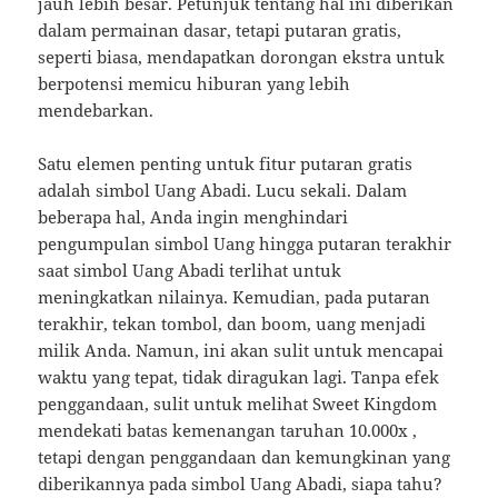
jauh lebih besar. Petunjuk tentang hal ini diberikan
dalam permainan dasar, tetapi putaran gratis,
seperti biasa, mendapatkan dorongan ekstra untuk
berpotensi memicu hiburan yang lebih
mendebarkan.
Satu elemen penting untuk fitur putaran gratis
adalah simbol Uang Abadi. Lucu sekali. Dalam
beberapa hal, Anda ingin menghindari
pengumpulan simbol Uang hingga putaran terakhir
saat simbol Uang Abadi terlihat untuk
meningkatkan nilainya. Kemudian, pada putaran
terakhir, tekan tombol, dan boom, uang menjadi
milik Anda. Namun, ini akan sulit untuk mencapai
waktu yang tepat, tidak diragukan lagi. Tanpa efek
penggandaan, sulit untuk melihat Sweet Kingdom
mendekati batas kemenangan taruhan 10.000x ,
tetapi dengan penggandaan dan kemungkinan yang
diberikannya pada simbol Uang Abadi, siapa tahu?