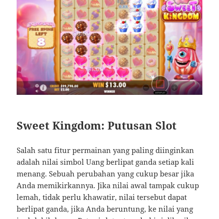
Sweet Kingdom: Putusan Slot
Salah satu fitur permainan yang paling diinginkan
adalah nilai simbol Uang berlipat ganda setiap kali
menang. Sebuah perubahan yang cukup besar jika
Anda memikirkannya. Jika nilai awal tampak cukup
lemah, tidak perlu khawatir, nilai tersebut dapat
berlipat ganda, jika Anda beruntung, ke nilai yang