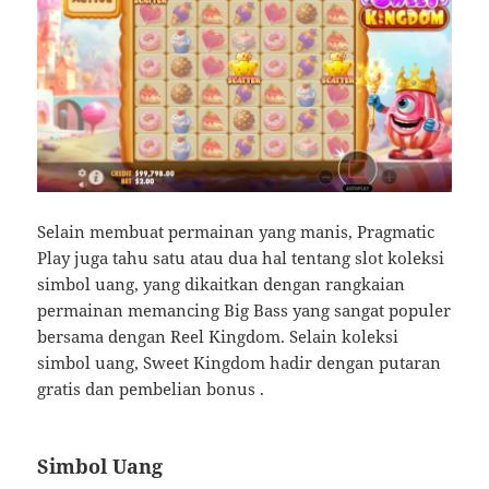
Selain membuat permainan yang manis, Pragmatic
Play juga tahu satu atau dua hal tentang slot koleksi
simbol uang, yang dikaitkan dengan rangkaian
permainan memancing Big Bass yang sangat populer
bersama dengan Reel Kingdom. Selain koleksi
simbol uang, Sweet Kingdom hadir dengan putaran
gratis dan pembelian bonus .
Simbol Uang