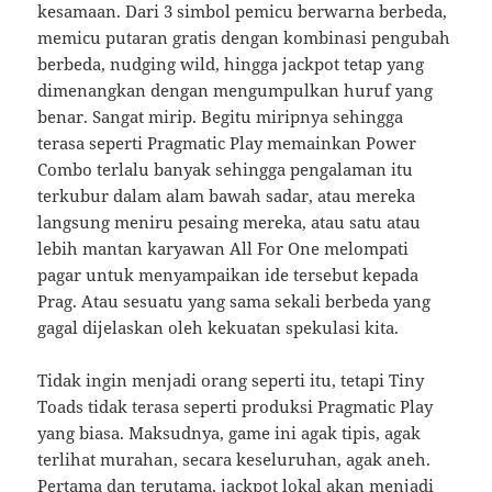
kesamaan. Dari 3 simbol pemicu berwarna berbeda,
memicu putaran gratis dengan kombinasi pengubah
berbeda, nudging wild, hingga jackpot tetap yang
dimenangkan dengan mengumpulkan huruf yang
benar. Sangat mirip. Begitu miripnya sehingga
terasa seperti Pragmatic Play memainkan Power
Combo terlalu banyak sehingga pengalaman itu
terkubur dalam alam bawah sadar, atau mereka
langsung meniru pesaing mereka, atau satu atau
lebih mantan karyawan All For One melompati
pagar untuk menyampaikan ide tersebut kepada
Prag. Atau sesuatu yang sama sekali berbeda yang
gagal dijelaskan oleh kekuatan spekulasi kita.
Tidak ingin menjadi orang seperti itu, tetapi Tiny
Toads tidak terasa seperti produksi Pragmatic Play
yang biasa. Maksudnya, game ini agak tipis, agak
terlihat murahan, secara keseluruhan, agak aneh.
Pertama dan terutama, jackpot lokal akan menjadi