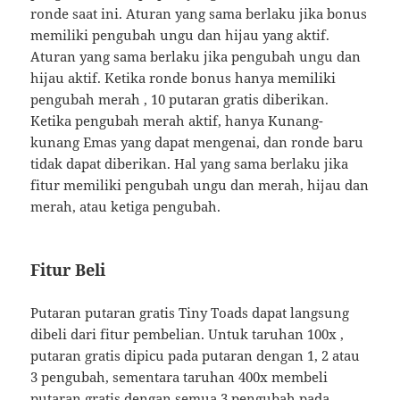
ronde saat ini. Aturan yang sama berlaku jika bonus
memiliki pengubah ungu dan hijau yang aktif.
Aturan yang sama berlaku jika pengubah ungu dan
hijau aktif. Ketika ronde bonus hanya memiliki
pengubah merah , 10 putaran gratis diberikan.
Ketika pengubah merah aktif, hanya Kunang-
kunang Emas yang dapat mengenai, dan ronde baru
tidak dapat diberikan. Hal yang sama berlaku jika
fitur memiliki pengubah ungu dan merah, hijau dan
merah, atau ketiga pengubah.
Fitur Beli
Putaran putaran gratis Tiny Toads dapat langsung
dibeli dari fitur pembelian. Untuk taruhan 100x ,
putaran gratis dipicu pada putaran dengan 1, 2 atau
3 pengubah, sementara taruhan 400x membeli
putaran gratis dengan semua 3 pengubah pada