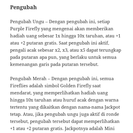
Pengubah
Pengubah Ungu – Dengan pengubah ini, setiap
Purple Firefly yang mengenai akan memberikan
hadiah uang sebesar 1x hingga 10x taruhan, atau +1
atau +2 putaran gratis. Saat pengubah ini aktif,
pengali acak sebesar x2, x3, atau x5 dapat terungkap
pada putaran apa pun, yang berlaku untuk semua
kemenangan garis pada putaran tersebut.
Pengubah Merah – Dengan pengubah ini, semua
Fireflies adalah simbol Golden Firefly saat
mendarat, yang memperlihatkan hadiah uang
hingga 10x taruhan atau huruf acak dengan warna
tertentu yang dikaitkan dengan nama-nama Jackpot
tetap. Atau, jika pengubah ungu juga aktif di ronde
tersebut, pengubah tersebut dapat memperlihatkan
+1 atau +2 putaran gratis. Jackpotnya adalah Mini