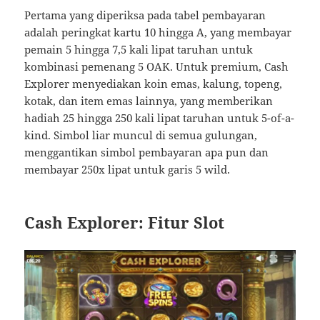
Pertama yang diperiksa pada tabel pembayaran
adalah peringkat kartu 10 hingga A, yang membayar
pemain 5 hingga 7,5 kali lipat taruhan untuk
kombinasi pemenang 5 OAK. Untuk premium, Cash
Explorer menyediakan koin emas, kalung, topeng,
kotak, dan item emas lainnya, yang memberikan
hadiah 25 hingga 250 kali lipat taruhan untuk 5-of-a-
kind. Simbol liar muncul di semua gulungan,
menggantikan simbol pembayaran apa pun dan
membayar 250x lipat untuk garis 5 wild.
Cash Explorer
: Fitur Slot