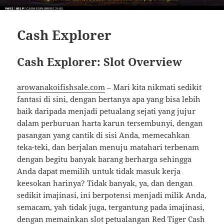
Cash Explorer
Cash Explorer: Slot Overview
arowanakoifishsale.com
– Mari kita nikmati sedikit
fantasi di sini, dengan bertanya apa yang bisa lebih
baik daripada menjadi petualang sejati yang jujur ​​
dalam perburuan harta karun tersembunyi, dengan
pasangan yang cantik di sisi Anda, memecahkan
teka-teki, dan berjalan menuju matahari terbenam
dengan begitu banyak barang berharga sehingga
Anda dapat memilih untuk tidak masuk kerja
keesokan harinya? Tidak banyak, ya, dan dengan
sedikit imajinasi, ini berpotensi menjadi milik Anda,
semacam, yah tidak juga, tergantung pada imajinasi,
dengan memainkan slot petualangan Red Tiger Cash