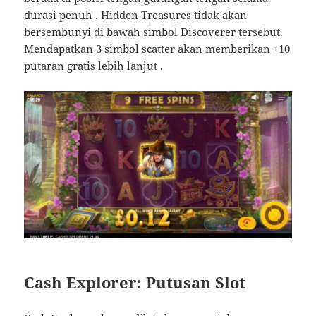
durasi penuh . Hidden Treasures tidak akan
bersembunyi di bawah simbol Discoverer tersebut.
Mendapatkan 3 simbol scatter akan memberikan +10
putaran gratis lebih lanjut .
Cash Explorer
: Putusan Slot