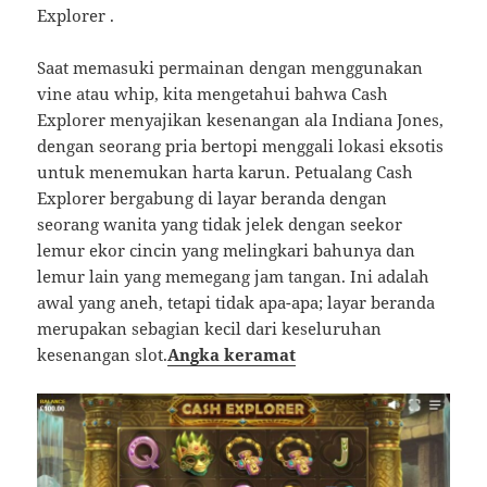
Explorer .
Saat memasuki permainan dengan menggunakan
vine atau whip, kita mengetahui bahwa Cash
Explorer menyajikan kesenangan ala Indiana Jones,
dengan seorang pria bertopi menggali lokasi eksotis
untuk menemukan harta karun. Petualang Cash
Explorer bergabung di layar beranda dengan
seorang wanita yang tidak jelek dengan seekor
lemur ekor cincin yang melingkari bahunya dan
lemur lain yang memegang jam tangan. Ini adalah
awal yang aneh, tetapi tidak apa-apa; layar beranda
merupakan sebagian kecil dari keseluruhan
kesenangan slot.
Angka keramat