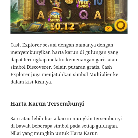
Cash Explorer sesuai dengan namanya dengan
menyembunyikan harta karun di gulungan yang
dapat terungkap melalui kemenangan garis atau
simbol Discoverer. Selain putaran gratis, Cash
Explorer juga menjatuhkan simbol Multiplier ke
dalam kisi-kisinya.
Harta Karun Tersembunyi
Satu atau lebih harta karun mungkin tersembunyi
di bawah beberapa simbol pada setiap gulungan.
Nilai yang mungkin untuk Harta Karun