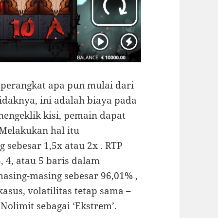
 perangkat apa pun mulai dari
tidaknya, ini adalah biaya pada
mengeklik kisi, pemain dapat
 Melakukan hal itu
sebesar 1,5x atau 2x . RTP
, 4, atau 5 baris dalam
asing-masing sebesar 96,01% ,
asus, volatilitas tetap sama –
 Nolimit sebagai ‘Ekstrem’.