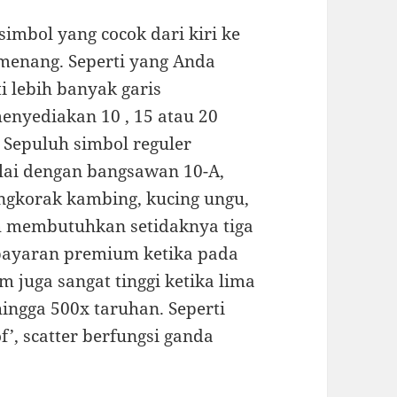
simbol yang cocok dari kiri ke
menang. Seperti yang Anda
i lebih banyak garis
menyediakan 10 , 15 atau 20
. Sepuluh simbol reguler
ai dengan bangsawan 10-A,
engkorak kambing, kucing ungu,
h membutuhkan setidaknya tiga
bayaran premium ketika pada
m juga sangat tinggi ketika lima
ingga 500x taruhan. Seperti
f’, scatter berfungsi ganda