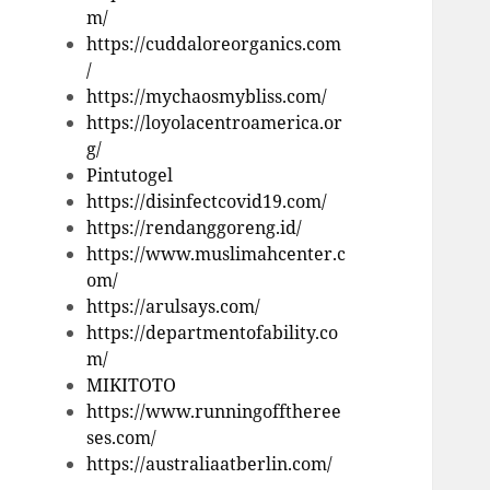
m/
https://cuddaloreorganics.com
/
https://mychaosmybliss.com/
https://loyolacentroamerica.or
g/
Pintutogel
https://disinfectcovid19.com/
https://rendanggoreng.id/
https://www.muslimahcenter.c
om/
https://arulsays.com/
https://departmentofability.co
m/
MIKITOTO
https://www.runningofftheree
ses.com/
https://australiaatberlin.com/