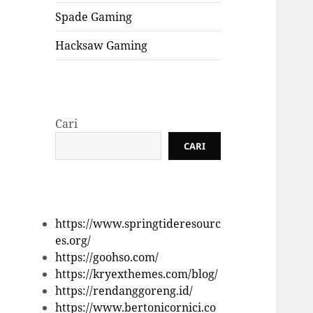
Spade Gaming
Hacksaw Gaming
Cari
CARI
https://www.springtideresourc
es.org/
https://goohso.com/
https://kryexthemes.com/blog/
https://rendanggoreng.id/
https://www.bertonicornici.co