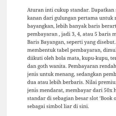
Aturan inti cukup standar. Dapatkan 
kanan dari gulungan pertama untuk 
bayangkan, lebih banyak baris berart
pembayaran , jadi 3, 4, atau 5 baris 
Baris Bayangan, seperti yang disebut
membentuk tabel pembayaran, dimul
diikuti oleh bola mata, kupu-kupu, t
dan goth wanita. Pembayaran renda
jenis untuk menang, sedangkan pem
dua atau lebih berbaris. Nilai premiu
jenis mendarat, membayar dari 50x h
standar di sebagian besar slot ‘Book o
sebagai simbol liar di sini.