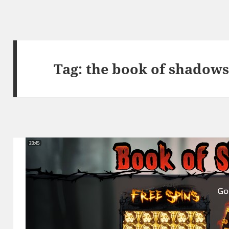
Tag:
the book of shadows