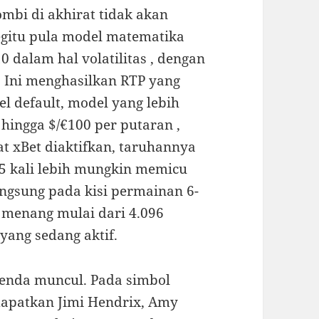
mbi di akhirat tidak akan
egitu pula model matematika
10 dalam hal volatilitas , dengan
. Ini menghasilkan RTP yang
l default, model yang lebih
 hingga $/€100 per putaran ,
t xBet diaktifkan, taruhannya
5 kali lebih mungkin memicu
langsung pada kisi permainan 6-
k menang mulai dari 4.096
 yang sedang aktif.
enda muncul. Pada simbol
dapatkan Jimi Hendrix, Amy