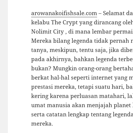
arowanakoifishsale.com
– Selamat da
kelabu The Crypt yang dirancang oleh
Nolimit City , di mana lembar perma
Mereka bilang legenda tidak pernah 
tanya, meskipun, tentu saja, jika di
pada akhirnya, bahkan legenda terbe
bukan? Mungkin orang-orang bertahan
berkat hal-hal seperti internet yang
prestasi mereka, tetapi suatu hari, 
kering karena perluasan matahari, l
umat manusia akan menjajah planet 
serta catatan lengkap tentang legend
mereka.