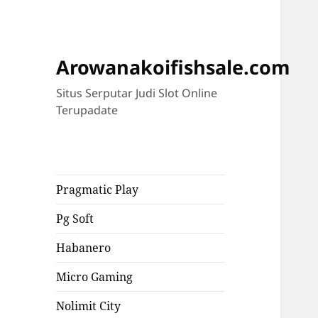
Arowanakoifishsale.com
Situs Serputar Judi Slot Online
Terupadate
Pragmatic Play
Pg Soft
Habanero
Micro Gaming
Nolimit City