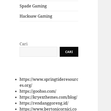
Spade Gaming
Hacksaw Gaming
Cari
CARI
https://www.springtideresourc
es.org/
https://goohso.com/
https://kryexthemes.com/blog/
https://rendanggoreng.id/
https://www.bertonicornici.co