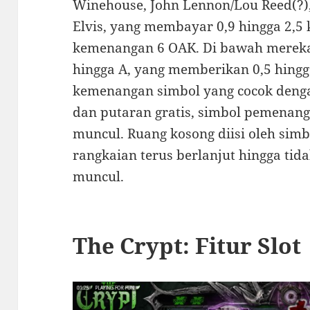
Winehouse, John Lennon/Lou Reed(?)
Elvis, yang membayar 0,9 hingga 2,5 
kemenangan 6 OAK. Di bawah mereka 
hingga A, yang memberikan 0,5 hingga
kemenangan simbol yang cocok deng
dan putaran gratis, simbol pemenang
muncul. Ruang kosong diisi oleh simb
rangkaian terus berlanjut hingga ti
muncul.
The Crypt: Fitur Slot