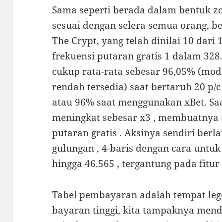
Sama seperti berada dalam bentuk zo
sesuai dengan selera semua orang, b
The Crypt, yang telah dinilai 10 dari 
frekuensi putaran gratis 1 dalam 328
cukup rata-rata sebesar 96,05% (mode
rendah tersedia) saat bertaruh 20 p/c
atau 96% saat menggunakan xBet. Saa
meningkat sebesar x3 , membuatnya 
putaran gratis . Aksinya sendiri ber
gulungan , 4-baris dengan cara untu
hingga 46.565 , tergantung pada fitur
Tabel pembayaran adalah tempat leg
bayaran tinggi, kita tampaknya men