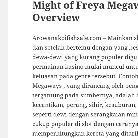
Might of Freya Megaw
Overview
Arowanakoifishsale.com
– Mainkan s
dan setelah bertemu dengan yang bes
dewa-dewi yang kurang populer dig
permainan kasino mulai muncul un
keluasan pada genre tersebut. Conto
Megaways , yang dirancang oleh peng
tergantung pada sumbernya, adalah d
kecantikan, perang, sihir, kesuburan
seperti dewi dengan serangkaian min
cukup populer di slot dengan caranya 
memperhitungkan kereta yang ditari