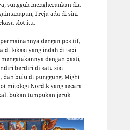
nya, sungguh mengherankan dia
gaimanapun, Freja ada di sini
kasa slot itu.
permainannya dengan positif,
i lokasi yang indah di tepi
uk mengatakannya dengan pasti,
diri berdiri di satu sisi
, dan bulu di punggung. Might
t mitologi Nordik yang secara
kali bukan tumpukan jeruk