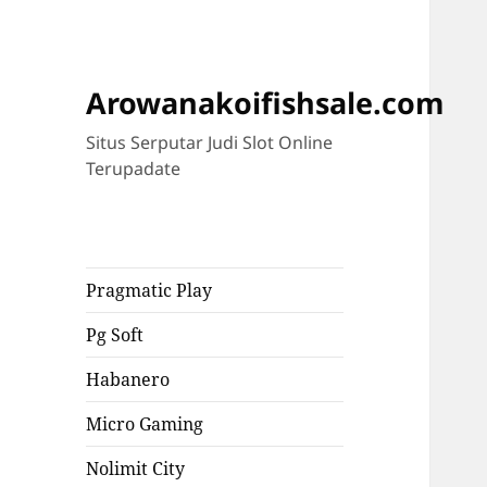
Arowanakoifishsale.com
Situs Serputar Judi Slot Online
Terupadate
Pragmatic Play
Pg Soft
Habanero
Micro Gaming
Nolimit City