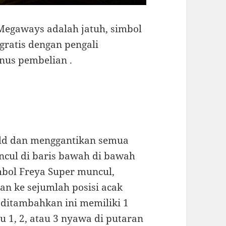
a Megaways adalah jatuh, simbol
gratis dengan pengali
nus pembelian .
ild dan menggantikan semua
uncul di baris bawah di bawah
simbol Freya Super muncul,
an ke sejumlah posisi acak
 ditambahkan ini memiliki 1
 1, 2, atau 3 nyawa di putaran