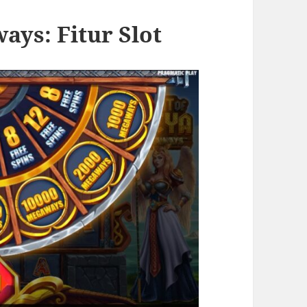
ays: Fitur Slot