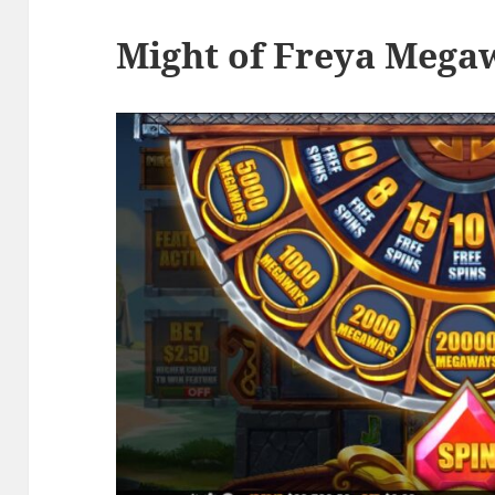
Might of Freya Megaw