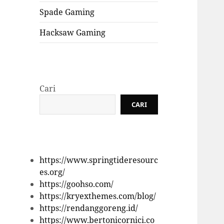
Spade Gaming
Hacksaw Gaming
Cari
CARI
https://www.springtideresourc
es.org/
https://goohso.com/
https://kryexthemes.com/blog/
https://rendanggoreng.id/
https://www.bertonicornici.co