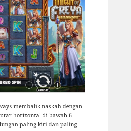
aways membalik naskah dengan
utar horizontal di bawah 6
lungan paling kiri dan paling