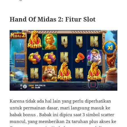
Hand Of Midas 2: Fitur Slot
Karena tidak ada hal lain yang perlu diperhatikan
untuk permainan dasar, mari langsung masuk ke
babak bonus . Babak ini dipicu saat 3 simbol scatter
muncul, yang memberikan 2x taruhan plus akses ke