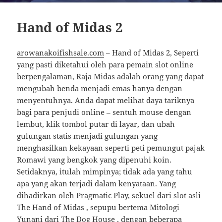
Hand of Midas 2
arowanakoifishsale.com
– Hand of Midas 2, Seperti
yang pasti diketahui oleh para pemain slot online
berpengalaman, Raja Midas adalah orang yang dapat
mengubah benda menjadi emas hanya dengan
menyentuhnya. Anda dapat melihat daya tariknya
bagi para penjudi online – sentuh mouse dengan
lembut, klik tombol putar di layar, dan ubah
gulungan statis menjadi gulungan yang
menghasilkan kekayaan seperti peti pemungut pajak
Romawi yang bengkok yang dipenuhi koin.
Setidaknya, itulah mimpinya; tidak ada yang tahu
apa yang akan terjadi dalam kenyataan. Yang
dihadirkan oleh Pragmatic Play, sekuel dari slot asli
The Hand of Midas , sepupu bertema Mitologi
Yunani dari The Dog House , dengan beberapa