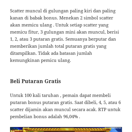
Scatter muncul di gulungan paling kiri dan paling
kanan di babak bonus. Menekan 2 simbol scatter
akan memicu ulang . Untuk setiap scatter yang
memicu fitur, 3 gulungan mini akan muncul, berisi
1, 2, atau 3 putaran gratis. Semuanya berputar dan
memberikan jumlah total putaran gratis yang
ditampilkan. Tidak ada batasan jumlah
kemungkinan pemicu ulang.
Beli Putaran Gratis
Untuk 100 kali taruhan , pemain dapat membeli
putaran bonus putaran gratis. Saat dibeli, 4, 5, atau 6
scatter dijamin akan muncul secara acak. RTP untuk
pembelian bonus adalah 96,04% .