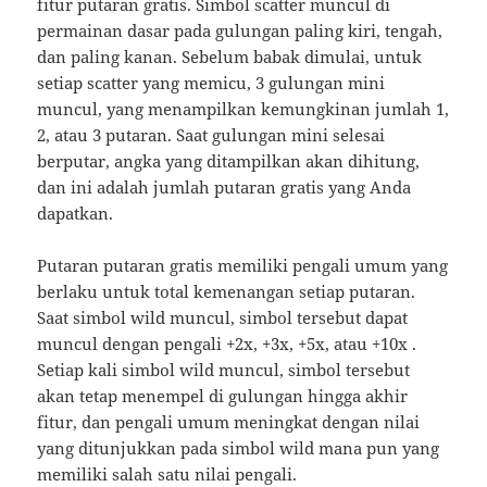
fitur putaran gratis. Simbol scatter muncul di
permainan dasar pada gulungan paling kiri, tengah,
dan paling kanan. Sebelum babak dimulai, untuk
setiap scatter yang memicu, 3 gulungan mini
muncul, yang menampilkan kemungkinan jumlah 1,
2, atau 3 putaran. Saat gulungan mini selesai
berputar, angka yang ditampilkan akan dihitung,
dan ini adalah jumlah putaran gratis yang Anda
dapatkan.
Putaran putaran gratis memiliki pengali umum yang
berlaku untuk total kemenangan setiap putaran.
Saat simbol wild muncul, simbol tersebut dapat
muncul dengan pengali +2x, +3x, +5x, atau +10x .
Setiap kali simbol wild muncul, simbol tersebut
akan tetap menempel di gulungan hingga akhir
fitur, dan pengali umum meningkat dengan nilai
yang ditunjukkan pada simbol wild mana pun yang
memiliki salah satu nilai pengali.