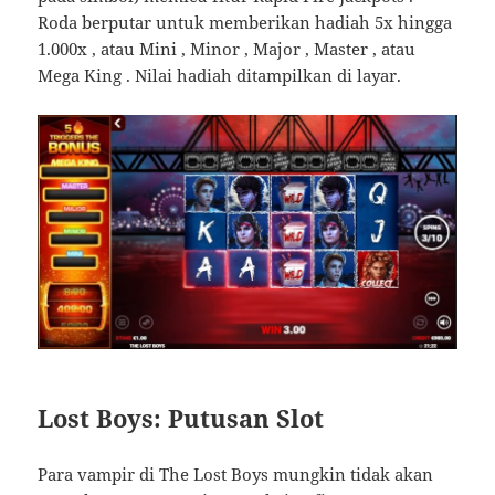
Roda berputar untuk memberikan hadiah 5x hingga
1.000x , atau Mini , Minor , Major , Master , atau
Mega King . Nilai hadiah ditampilkan di layar.
Lost Boys: Putusan Slot
Para vampir di The Lost Boys mungkin tidak akan