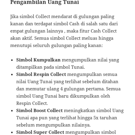
Pengambilan Uang Tunai
Jika simbol Collect mendarat di gulungan paling
kanan dan terdapat simbol Cash di salah satu dari
empat gulungan lainnya , maka fitur Cash Collect
akan aktif. Semua simbol Collect meluas hingga
menutupi seluruh gulungan paling kanan:
Simbol Kumpulkan
mengumpulkan nilai yang
ditampilkan pada simbol Tunai.
Simbol Respin Collect
mengumpulkan semua
nilai Uang Tunai yang terlihat sebelum ditahan
dan memutar ulang 4 gulungan pertama. Semua
simbol Uang Tunai baru dikumpulkan oleh
Respin Collect.
Simbol Boost Collect
meningkatkan simbol Uang
Tunai apa pun yang terlihat hingga 5x taruhan
sebelum mengumpulkan nilainya.
Simbol Super Collect
mengumpulkan simbol