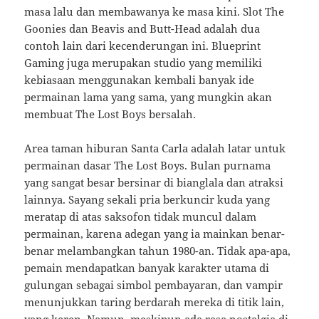
masa lalu dan membawanya ke masa kini. Slot The
Goonies dan Beavis and Butt-Head adalah dua
contoh lain dari kecenderungan ini. Blueprint
Gaming juga merupakan studio yang memiliki
kebiasaan menggunakan kembali banyak ide
permainan lama yang sama, yang mungkin akan
membuat The Lost Boys bersalah.
Area taman hiburan Santa Carla adalah latar untuk
permainan dasar The Lost Boys. Bulan purnama
yang sangat besar bersinar di bianglala dan atraksi
lainnya. Sayang sekali pria berkuncir kuda yang
meratap di atas saksofon tidak muncul dalam
permainan, karena adegan yang ia mainkan benar-
benar melambangkan tahun 1980-an. Tidak apa-apa,
pemain mendapatkan banyak karakter utama di
gulungan sebagai simbol pembayaran, dan vampir
menunjukkan taring berdarah mereka di titik lain,