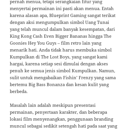
pernah menua, tetapi serangkaian fitur yang
menyertai permainan ini pasti akan menua. Entah
karena alasan apa, Blueprint Gaming sangat terikat
dengan aksi mengumpulkan simbol Uang Tunai
yang telah muncul dalam banyak kesempatan, dari
King Kong Cash Even Bigger Bananas hingga The
Goonies Hey You Guys – film retro lain yang
menarik hati. Anda tidak harus membuka simbol
Kumpulkan di The Lost Boys, yang sangat kami
hargai, karena setiap sesi dimulai dengan akses
penuh ke semua jenis simbol Kumpulkan. Namun,
sulit untuk mengabaikan Fishin’ Frenzy yang sama
bertemu Big Bass Bonanza dan kesan kulit yang
berbeda.
Masalah lain adalah meskipun presentasi
permainan, penyertaan karakter, dan beberapa
lokasi film menyenangkan, penggunaan branding
muncul sebagai sedikit setengah hati pada saat yang