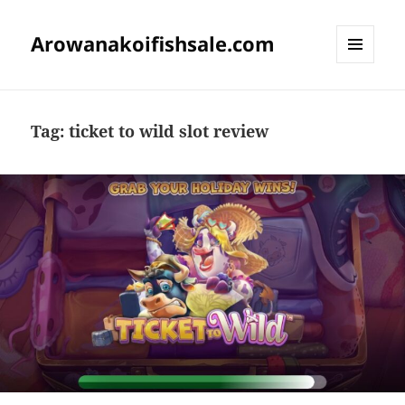
Arowanakoifishsale.com
MENU
DAN
WIDGET
Tag:
ticket to wild slot review