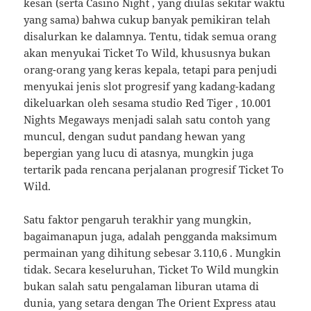
kesan (serta Casino Night , yang diulas sekitar waktu
yang sama) bahwa cukup banyak pemikiran telah
disalurkan ke dalamnya. Tentu, tidak semua orang
akan menyukai Ticket To Wild, khususnya bukan
orang-orang yang keras kepala, tetapi para penjudi
menyukai jenis slot progresif yang kadang-kadang
dikeluarkan oleh sesama studio Red Tiger , 10.001
Nights Megaways menjadi salah satu contoh yang
muncul, dengan sudut pandang hewan yang
bepergian yang lucu di atasnya, mungkin juga
tertarik pada rencana perjalanan progresif Ticket To
Wild.
Satu faktor pengaruh terakhir yang mungkin,
bagaimanapun juga, adalah pengganda maksimum
permainan yang dihitung sebesar 3.110,6 . Mungkin
tidak. Secara keseluruhan, Ticket To Wild mungkin
bukan salah satu pengalaman liburan utama di
dunia, yang setara dengan The Orient Express atau