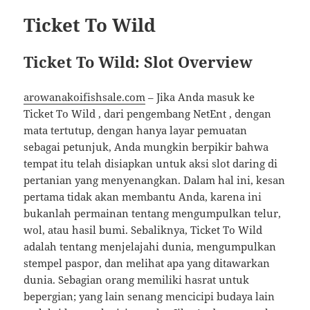
Ticket To Wild
Ticket To Wild: Slot Overview
arowanakoifishsale.com
– Jika Anda masuk ke
Ticket To Wild , dari pengembang NetEnt , dengan
mata tertutup, dengan hanya layar pemuatan
sebagai petunjuk, Anda mungkin berpikir bahwa
tempat itu telah disiapkan untuk aksi slot daring di
pertanian yang menyenangkan. Dalam hal ini, kesan
pertama tidak akan membantu Anda, karena ini
bukanlah permainan tentang mengumpulkan telur,
wol, atau hasil bumi. Sebaliknya, Ticket To Wild
adalah tentang menjelajahi dunia, mengumpulkan
stempel paspor, dan melihat apa yang ditawarkan
dunia. Sebagian orang memiliki hasrat untuk
bepergian; yang lain senang mencicipi budaya lain