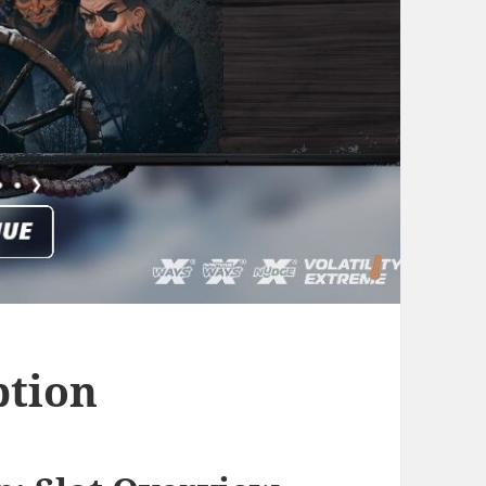
ption