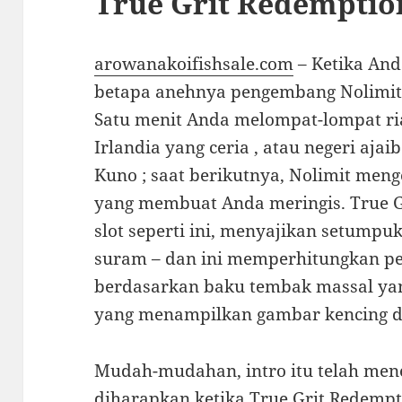
True Grit Redemptio
arowanakoifishsale.com
– Ketika An
betapa anehnya pengembang Nolimit Ci
Satu menit Anda melompat-lompat ri
Irlandia yang ceria , atau negeri aja
Kuno ; saat berikutnya, Nolimit men
yang membuat Anda meringis. True G
slot seperti ini, menyajikan setumpu
suram – dan ini memperhitungkan p
berdasarkan baku tembak massal yang
yang menampilkan gambar kencing di
Mudah-mudahan, intro itu telah men
diharapkan ketika True Grit Redemp