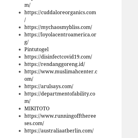
m/
https://cuddaloreorganics.com
/
https://mychaosmybliss.com/
https://loyolacentroamerica.or
g/
Pintutogel
https://disinfectcovid19.com/
https://rendanggoreng.id/
https://www.muslimahcenter.c
om/
https://arulsays.com/
https://departmentofability.co
m/
MIKITOTO
https://www.runningofftheree
ses.com/
https://australiaatberlin.com/