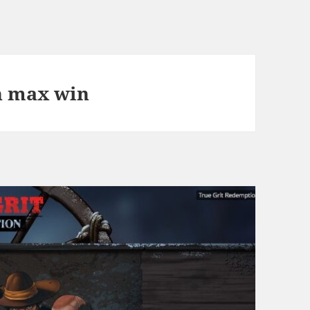
n max win