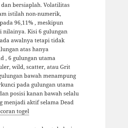
 dan bersiaplah. Volatilitas
lam istilah non-numerik,
pada 96,11% , meskipun
nilainya. Kisi 6 gulungan
da awalnya tetapi tidak
ulungan atas hanya
d , 6 gulungan utama
, wild, scatter, atau Grit
da gulungan bawah menampung
erkunci pada gulungan utama
 dan posisi kanan bawah selalu
g menjadi aktif selama Dead
coran togel