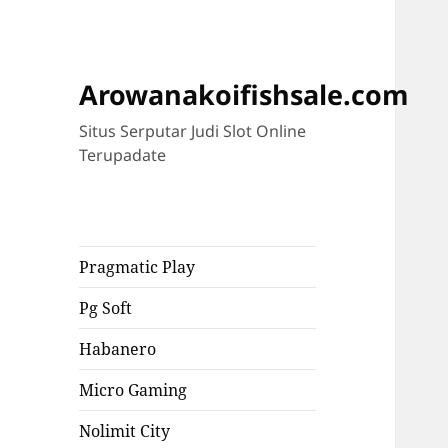
Arowanakoifishsale.com
Situs Serputar Judi Slot Online
Terupadate
Pragmatic Play
Pg Soft
Habanero
Micro Gaming
Nolimit City