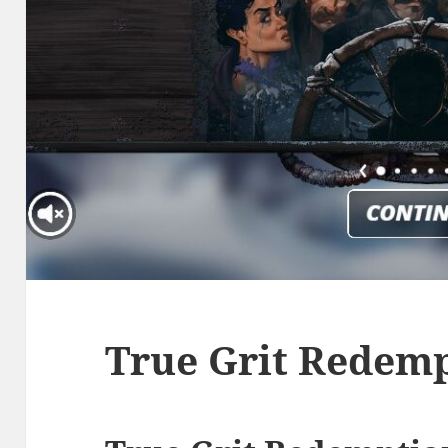
True Grit Redem