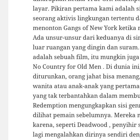
layar. Pikiran pertama kami adalah 
seorang aktivis lingkungan tertentu 
menonton Gangs of New York ketika
Ada unsur-unsur dari keduanya di si
luar ruangan yang dingin dan suram.
adalah sebuah film, itu mungkin juga
No Country for Old Men . Di dunia in
diturunkan, orang jahat bisa menang
wanita atau anak-anak yang pertama.
yang tak terbantahkan dalam membuat
Redemption mengungkapkan sisi gen
dilihat pemain sebelumnya. Mereka 
karena, seperti Deadwood , penyihir 
lagi mengalahkan dirinya sendiri de