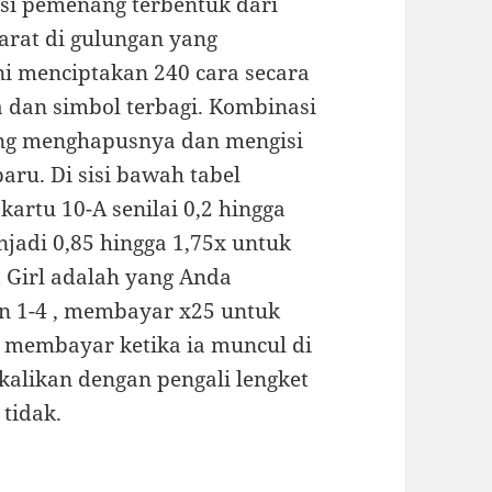
asi pemenang terbentuk dari
arat di gulungan yang
Ini menciptakan 240 cara secara
ka dan simbol terbagi. Kombinasi
ang menghapusnya dan mengisi
aru. Di sisi bawah tabel
artu 10-A senilai 0,2 hingga
jadi 0,85 hingga 1,75x untuk
t Girl adalah yang Anda
an 1-4 , membayar x25 untuk
rl membayar ketika ia muncul di
kalikan dengan pengali lengket
tidak.