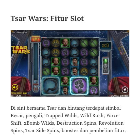
Tsar Wars: Fitur Slot
Di sini bersama Tsar dan bintang terdapat simbol
Besar, pengali, Trapped Wilds, Wild Rush, Force
Shift, xBomb Wilds, Destruction Spins, Revolution
Spins, Tsar Side Spins, booster dan pembelian fitur.