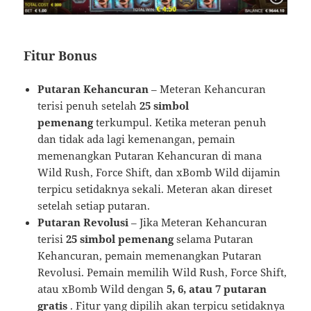
Fitur Bonus
Putaran Kehancuran
– Meteran Kehancuran
terisi penuh setelah
25 simbol
pemenang
terkumpul. Ketika meteran penuh
dan tidak ada lagi kemenangan, pemain
memenangkan Putaran Kehancuran di mana
Wild Rush, Force Shift, dan xBomb Wild dijamin
terpicu setidaknya sekali. Meteran akan direset
setelah setiap putaran.
Putaran Revolusi
– Jika Meteran Kehancuran
terisi
25 simbol pemenang
selama Putaran
Kehancuran, pemain memenangkan Putaran
Revolusi. Pemain memilih Wild Rush, Force Shift,
atau xBomb Wild dengan
5, 6, atau 7 putaran
gratis
. Fitur yang dipilih akan terpicu setidaknya