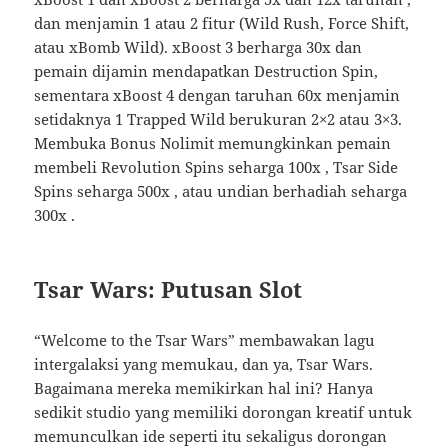
dan menjamin 1 atau 2 fitur (Wild Rush, Force Shift,
atau xBomb Wild). xBoost 3 berharga 30x dan
pemain dijamin mendapatkan Destruction Spin,
sementara xBoost 4 dengan taruhan 60x menjamin
setidaknya 1 Trapped Wild berukuran 2×2 atau 3×3.
Membuka Bonus Nolimit memungkinkan pemain
membeli Revolution Spins seharga 100x , Tsar Side
Spins seharga 500x , atau undian berhadiah seharga
300x .
Tsar Wars: Putusan Slot
“Welcome to the Tsar Wars” membawakan lagu
intergalaksi yang memukau, dan ya, Tsar Wars.
Bagaimana mereka memikirkan hal ini? Hanya
sedikit studio yang memiliki dorongan kreatif untuk
memunculkan ide seperti itu sekaligus dorongan