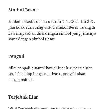
Simbol Besar
Simbol tersedia dalam ukuran 1×1 , 2×2 , dan 3×3 .
Jika tidak ada ruang untuk simbol Besar, ruang di
bawahnya akan diisi dengan simbol yang jenisnya
sama dengan simbol Besar.
Pengali
Nilai pengali ditampilkan di luar kisi permainan.
Setelah setiap longsoran baru , pengali akan
bertambah +1 .
Terjebak Liar
Wild Terjebak ditampilkan dengan efek sorotan