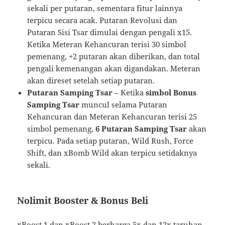
sekali per putaran, sementara fitur lainnya
terpicu secara acak. Putaran Revolusi dan
Putaran Sisi Tsar dimulai dengan pengali x15.
Ketika Meteran Kehancuran terisi 30 simbol
pemenang, +2 putaran akan diberikan, dan total
pengali kemenangan akan digandakan. Meteran
akan direset setelah setiap putaran.
Putaran Samping Tsar
– Ketika
simbol Bonus
Samping Tsar
muncul selama Putaran
Kehancuran dan Meteran Kehancuran terisi 25
simbol pemenang,
6 Putaran Samping Tsar
akan
terpicu. Pada setiap putaran, Wild Rush, Force
Shift, dan xBomb Wild akan terpicu setidaknya
sekali.
Nolimit Booster & Bonus Beli
xBoost 1 dan xBoost 2 berharga 5x dan 12x taruhan ,