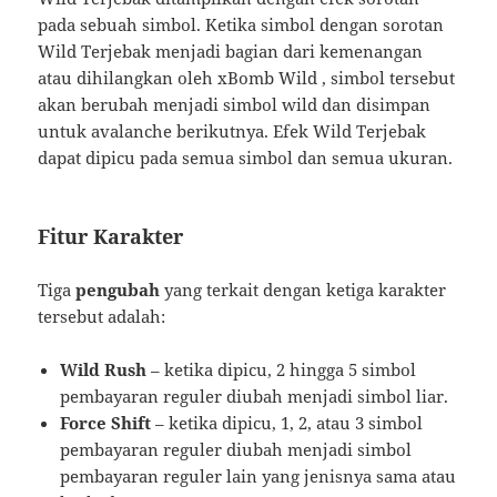
pada sebuah simbol. Ketika simbol dengan sorotan
Wild Terjebak menjadi bagian dari kemenangan
atau dihilangkan oleh xBomb Wild , simbol tersebut
akan berubah menjadi simbol wild dan disimpan
untuk avalanche berikutnya. Efek Wild Terjebak
dapat dipicu pada semua simbol dan semua ukuran.
Fitur Karakter
Tiga
pengubah
yang terkait dengan ketiga karakter
tersebut adalah:
Wild Rush
– ketika dipicu, 2 hingga 5 simbol
pembayaran reguler diubah menjadi simbol liar.
Force Shift
– ketika dipicu, 1, 2, atau 3 simbol
pembayaran reguler diubah menjadi simbol
pembayaran reguler lain yang jenisnya sama atau