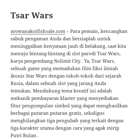
Tsar Wars
arowanakoifishsale.com
– Para pemain, kencangkan
sabuk pengaman Anda dan bersiaplah untuk
meninggalkan kenyataan jauh di belakang, saat kita
menuju bintang-bintang di slot parodi Tsar Wars,
karya pengembang Nolimit City . Ya, Tsar Wars,
sebuah game yang memadukan film fiksi ilmiah
ikonis Star Wars dengan tokoh-tokoh dari sejarah
Rusia, dalam sebuah slot yang jarang Anda
temukan. Mendukung tema kreatif ini adalah
mekanik pembayaran klaster yang menyediakan
fitur pengumpulan simbol yang dapat menghasilkan
berbagai putaran putaran gratis, sekaligus
menghilangkan tiga pengubah yang terkait dengan
tiga karakter utama dengan cara yang agak mirip
Putri Bulan .