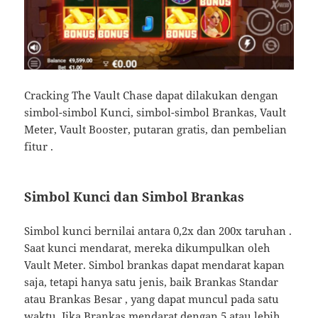
Cracking The Vault Chase dapat dilakukan dengan
simbol-simbol Kunci, simbol-simbol Brankas, Vault
Meter, Vault Booster, putaran gratis, dan pembelian
fitur .
Simbol Kunci dan Simbol Brankas
Simbol kunci bernilai antara 0,2x dan 200x taruhan .
Saat kunci mendarat, mereka dikumpulkan oleh
Vault Meter. Simbol brankas dapat mendarat kapan
saja, tetapi hanya satu jenis, baik Brankas Standar
atau Brankas Besar , yang dapat muncul pada satu
waktu. Jika Brankas mendarat dengan 5 atau lebih