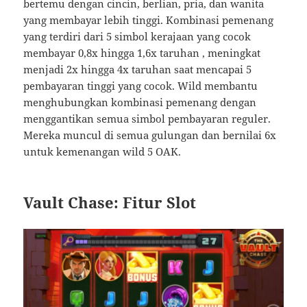
bertemu dengan cincin, berlian, pria, dan wanita
yang membayar lebih tinggi. Kombinasi pemenang
yang terdiri dari 5 simbol kerajaan yang cocok
membayar 0,8x hingga 1,6x taruhan , meningkat
menjadi 2x hingga 4x taruhan saat mencapai 5
pembayaran tinggi yang cocok. Wild membantu
menghubungkan kombinasi pemenang dengan
menggantikan semua simbol pembayaran reguler.
Mereka muncul di semua gulungan dan bernilai 6x
untuk kemenangan wild 5 OAK.
Vault Chase: Fitur Slot