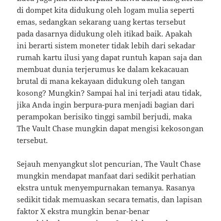
di dompet kita didukung oleh logam mulia seperti
emas, sedangkan sekarang uang kertas tersebut
pada dasarnya didukung oleh itikad baik. Apakah
ini berarti sistem moneter tidak lebih dari sekadar
rumah kartu ilusi yang dapat runtuh kapan saja dan
membuat dunia terjerumus ke dalam kekacauan
brutal di mana kekayaan didukung oleh tangan
kosong? Mungkin? Sampai hal ini terjadi atau tidak,
jika Anda ingin berpura-pura menjadi bagian dari
perampokan berisiko tinggi sambil berjudi, maka
The Vault Chase mungkin dapat mengisi kekosongan
tersebut.
Sejauh menyangkut slot pencurian, The Vault Chase
mungkin mendapat manfaat dari sedikit perhatian
ekstra untuk menyempurnakan temanya. Rasanya
sedikit tidak memuaskan secara tematis, dan lapisan
faktor X ekstra mungkin benar-benar