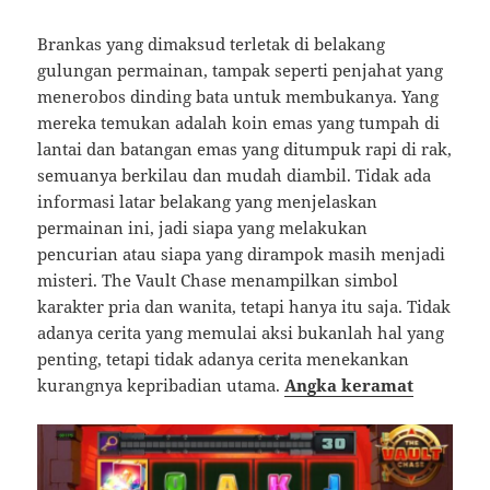
Brankas yang dimaksud terletak di belakang
gulungan permainan, tampak seperti penjahat yang
menerobos dinding bata untuk membukanya. Yang
mereka temukan adalah koin emas yang tumpah di
lantai dan batangan emas yang ditumpuk rapi di rak,
semuanya berkilau dan mudah diambil. Tidak ada
informasi latar belakang yang menjelaskan
permainan ini, jadi siapa yang melakukan
pencurian atau siapa yang dirampok masih menjadi
misteri. The Vault Chase menampilkan simbol
karakter pria dan wanita, tetapi hanya itu saja. Tidak
adanya cerita yang memulai aksi bukanlah hal yang
penting, tetapi tidak adanya cerita menekankan
kurangnya kepribadian utama.
Angka keramat