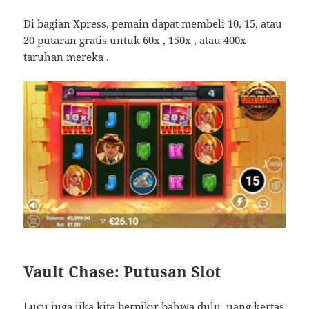
Di bagian Xpress, pemain dapat membeli 10, 15, atau
20 putaran gratis untuk 60x , 150x , atau 400x
taruhan mereka .
Vault Chase: Putusan Slot
Lucu juga jika kita berpikir bahwa dulu, uang kertas