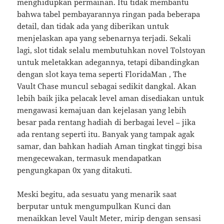
menghidupkan permainan. Itu tidak membantu
bahwa tabel pembayarannya ringan pada beberapa
detail, dan tidak ada yang diberikan untuk
menjelaskan apa yang sebenarnya terjadi. Sekali
lagi, slot tidak selalu membutuhkan novel Tolstoyan
untuk meletakkan adegannya, tetapi dibandingkan
dengan slot kaya tema seperti FloridaMan , The
Vault Chase muncul sebagai sedikit dangkal. Akan
lebih baik jika pelacak level aman disediakan untuk
mengawasi kemajuan dan kejelasan yang lebih
besar pada rentang hadiah di berbagai level – jika
ada rentang seperti itu. Banyak yang tampak agak
samar, dan bahkan hadiah Aman tingkat tinggi bisa
mengecewakan, termasuk mendapatkan
pengungkapan 0x yang ditakuti.
Meski begitu, ada sesuatu yang menarik saat
berputar untuk mengumpulkan Kunci dan
menaikkan level Vault Meter, mirip dengan sensasi