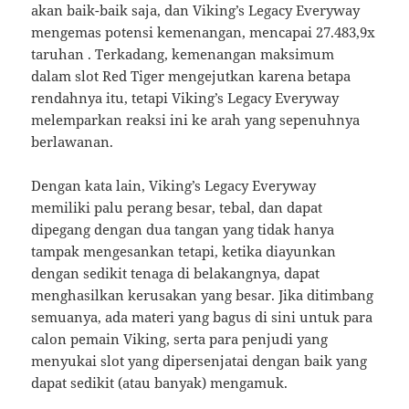
akan baik-baik saja, dan Viking’s Legacy Everyway
mengemas potensi kemenangan, mencapai 27.483,9x
taruhan . Terkadang, kemenangan maksimum
dalam slot Red Tiger mengejutkan karena betapa
rendahnya itu, tetapi Viking’s Legacy Everyway
melemparkan reaksi ini ke arah yang sepenuhnya
berlawanan.
Dengan kata lain, Viking’s Legacy Everyway
memiliki palu perang besar, tebal, dan dapat
dipegang dengan dua tangan yang tidak hanya
tampak mengesankan tetapi, ketika diayunkan
dengan sedikit tenaga di belakangnya, dapat
menghasilkan kerusakan yang besar. Jika ditimbang
semuanya, ada materi yang bagus di sini untuk para
calon pemain Viking, serta para penjudi yang
menyukai slot yang dipersenjatai dengan baik yang
dapat sedikit (atau banyak) mengamuk.