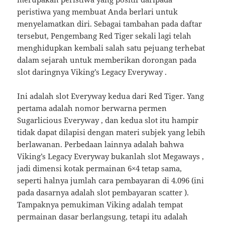
peristiwa yang membuat Anda berlari untuk
menyelamatkan diri. Sebagai tambahan pada daftar
tersebut, Pengembang Red Tiger sekali lagi telah
menghidupkan kembali salah satu pejuang terhebat
dalam sejarah untuk memberikan dorongan pada
slot daringnya Viking’s Legacy Everyway .
Ini adalah slot Everyway kedua dari Red Tiger. Yang
pertama adalah nomor berwarna permen
Sugarlicious Everyway , dan kedua slot itu hampir
tidak dapat dilapisi dengan materi subjek yang lebih
berlawanan. Perbedaan lainnya adalah bahwa
Viking’s Legacy Everyway bukanlah slot Megaways ,
jadi dimensi kotak permainan 6×4 tetap sama,
seperti halnya jumlah cara pembayaran di 4.096 (ini
pada dasarnya adalah slot pembayaran scatter ).
Tampaknya pemukiman Viking adalah tempat
permainan dasar berlangsung, tetapi itu adalah