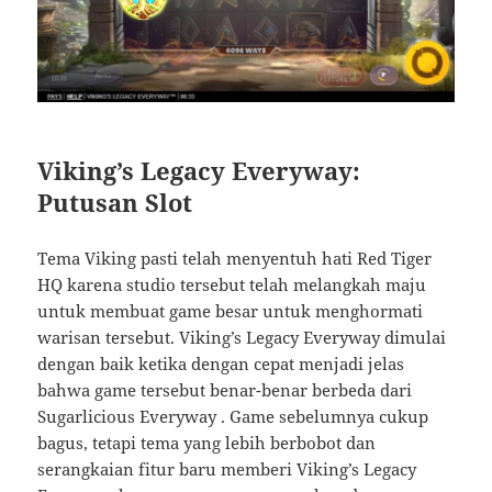
Viking’s Legacy Everyway:
Putusan Slot
Tema Viking pasti telah menyentuh hati Red Tiger
HQ karena studio tersebut telah melangkah maju
untuk membuat game besar untuk menghormati
warisan tersebut. Viking’s Legacy Everyway dimulai
dengan baik ketika dengan cepat menjadi jelas
bahwa game tersebut benar-benar berbeda dari
Sugarlicious Everyway . Game sebelumnya cukup
bagus, tetapi tema yang lebih berbobot dan
serangkaian fitur baru memberi Viking’s Legacy