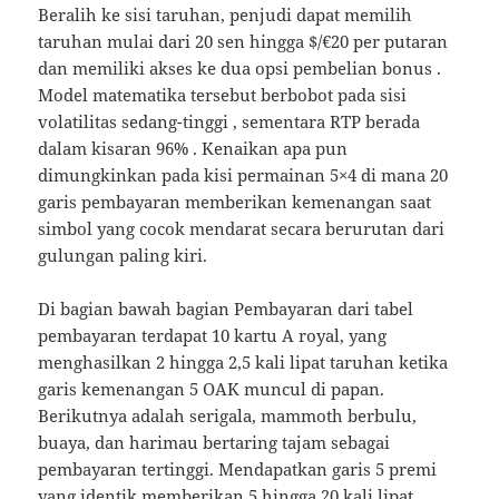
Beralih ke sisi taruhan, penjudi dapat memilih
taruhan mulai dari 20 sen hingga $/€20 per putaran
dan memiliki akses ke dua opsi pembelian bonus .
Model matematika tersebut berbobot pada sisi
volatilitas sedang-tinggi , sementara RTP berada
dalam kisaran 96% . Kenaikan apa pun
dimungkinkan pada kisi permainan 5×4 di mana 20
garis pembayaran memberikan kemenangan saat
simbol yang cocok mendarat secara berurutan dari
gulungan paling kiri.
Di bagian bawah bagian Pembayaran dari tabel
pembayaran terdapat 10 kartu A royal, yang
menghasilkan 2 hingga 2,5 kali lipat taruhan ketika
garis kemenangan 5 OAK muncul di papan.
Berikutnya adalah serigala, mammoth berbulu,
buaya, dan harimau bertaring tajam sebagai
pembayaran tertinggi. Mendapatkan garis 5 premi
yang identik memberikan 5 hingga 20 kali lipat