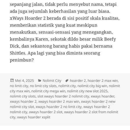
sepanjang jalan, tidak perlu menyebut nama, tetapi
ada juga sejumlah keberhasilan yang luar biasa.
xWays Hoarder 2 berada di sisi positif skala kualitas,
memberikan statistik yang kuat meskipun
menakutkan, sensasi-sensasi yang menegangkan,
kembalinya Karen, sekotak dildo besar milik Beefy
Dick, dan sekantong barang habis pakai bernama
Shittles. Apa lagi yang bisa diminta seorang
penimbun?
Diposkan
Kategori
Tag
Mei 4, 2025
Nolimit City
hoarder 2
,
hoarder 2 max win
,
pada
no limit city
,
no limit city slots
,
nolimit city
,
nolimit city big win
,
nolimit
city max win
,
nolimit city mega win
,
nolimit city new slot 2025
,
nolimit city slots
,
slot xways hoarder 2 nolimit city
,
xways hoarder
,
xways hoarder 2
,
xways hoarder 2 max win
,
xways hoarder 2 new
nolimit city slot
,
xways hoarder 2 no limit city
,
xways hoarder 2
nolimit city
,
xways hoarder 2 slot
,
xways hoarder 2 slot from nolimit
city
,
xways hoarder xsplit