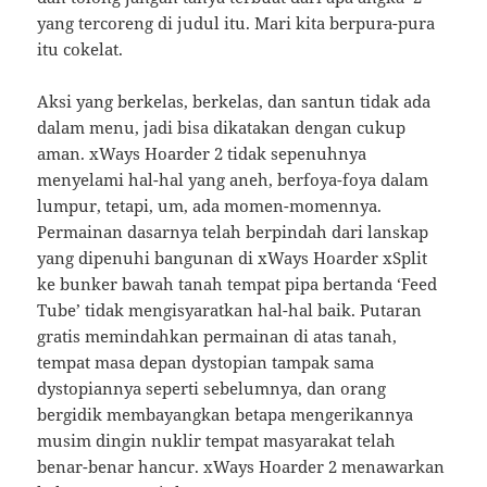
yang tercoreng di judul itu. Mari kita berpura-pura
itu cokelat.
Aksi yang berkelas, berkelas, dan santun tidak ada
dalam menu, jadi bisa dikatakan dengan cukup
aman. xWays Hoarder 2 tidak sepenuhnya
menyelami hal-hal yang aneh, berfoya-foya dalam
lumpur, tetapi, um, ada momen-momennya.
Permainan dasarnya telah berpindah dari lanskap
yang dipenuhi bangunan di xWays Hoarder xSplit
ke bunker bawah tanah tempat pipa bertanda ‘Feed
Tube’ tidak mengisyaratkan hal-hal baik. Putaran
gratis memindahkan permainan di atas tanah,
tempat masa depan dystopian tampak sama
dystopiannya seperti sebelumnya, dan orang
bergidik membayangkan betapa mengerikannya
musim dingin nuklir tempat masyarakat telah
benar-benar hancur. xWays Hoarder 2 menawarkan