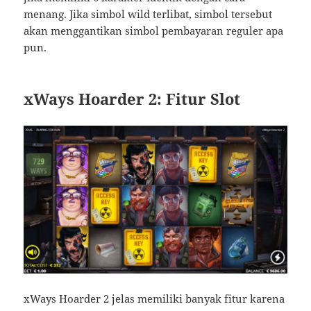
menang. Jika simbol wild terlibat, simbol tersebut
akan menggantikan simbol pembayaran reguler apa
pun.
xWays Hoarder 2: Fitur Slot
xWays Hoarder 2 jelas memiliki banyak fitur karena