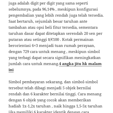
juga adalah digit per digit yang sama seperti
sebelumnya, pada 96,14% , meskipun konfigurasi
pengembalian yang lebih rendah juga telah tersedia.
Saat bertaruh, sejumlah besar taruhan ante
tambahan atau opsi beli fitur tersedia, sementara
taruhan dasar dapat ditetapkan serendah 20 sen per
putaran atau setinggi $/€100 . Kotak permainan
berorientasi 6×3 menjadi tuan rumah perayaan,
dengan 729 cara untuk menang , meskipun simbol
yang terbagi dapat secara signifikan meningkatkan
jumlah cara untuk menang.
4 angka jitu hk malam
ini
Simbol pembayaran sekarang, dan simbol-simbol
tersebut telah dibagi menjadi 5 objek bernilai
rendah dan 6 karakter bernilai tinggi. Cara menang
dengan 6 objek yang cocok akan memberikan
hadiah 1x-1,2x taruhan , naik hingga 1,5-5x taruhan
jika memiliki 6 karakter identik dengan cara