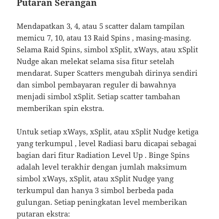
Putaran Serangan
Mendapatkan 3, 4, atau 5 scatter dalam tampilan
memicu 7, 10, atau 13 Raid Spins , masing-masing.
Selama Raid Spins, simbol xSplit, xWays, atau xSplit
Nudge akan melekat selama sisa fitur setelah
mendarat. Super Scatters mengubah dirinya sendiri
dan simbol pembayaran reguler di bawahnya
menjadi simbol xSplit. Setiap scatter tambahan
memberikan spin ekstra.
Untuk setiap xWays, xSplit, atau xSplit Nudge ketiga
yang terkumpul , level Radiasi baru dicapai sebagai
bagian dari fitur Radiation Level Up . Binge Spins
adalah level terakhir dengan jumlah maksimum
simbol xWays, xSplit, atau xSplit Nudge yang
terkumpul dan hanya 3 simbol berbeda pada
gulungan. Setiap peningkatan level memberikan
putaran ekstra: