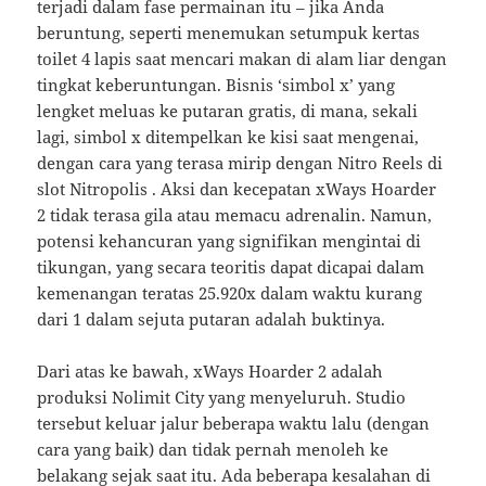
terjadi dalam fase permainan itu – jika Anda
beruntung, seperti menemukan setumpuk kertas
toilet 4 lapis saat mencari makan di alam liar dengan
tingkat keberuntungan. Bisnis ‘simbol x’ yang
lengket meluas ke putaran gratis, di mana, sekali
lagi, simbol x ditempelkan ke kisi saat mengenai,
dengan cara yang terasa mirip dengan Nitro Reels di
slot Nitropolis . Aksi dan kecepatan xWays Hoarder
2 tidak terasa gila atau memacu adrenalin. Namun,
potensi kehancuran yang signifikan mengintai di
tikungan, yang secara teoritis dapat dicapai dalam
kemenangan teratas 25.920x dalam waktu kurang
dari 1 dalam sejuta putaran adalah buktinya.
Dari atas ke bawah, xWays Hoarder 2 adalah
produksi Nolimit City yang menyeluruh. Studio
tersebut keluar jalur beberapa waktu lalu (dengan
cara yang baik) dan tidak pernah menoleh ke
belakang sejak saat itu. Ada beberapa kesalahan di