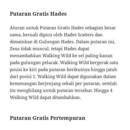
Putaran Gratis Hades
Aturan untuk Putaran Gratis Hades sebagian besar
sama, kecuali dipicu oleh Hades Scatters dan
dimainkan di Gulungan Hades. Dalam putaran ini,
Zeus tidak muncul, tetapi Hades dapat
menambahkan Walking Wild ke sel paling kanan
pada gulungan pelacak. Walking Wild bergerak satu
posisi ke kiri pada putaran berikutnya hingga jatuh
dari posisi 1. Walking Wild dapat digunakan dalam
kemenangan berjenjang sekali per putaran, setelah
itu menghilang untuk putaran tersebut. Hingga 4
Walking Wild dapat ditambahkan.
Putaran Gratis Pertempuran