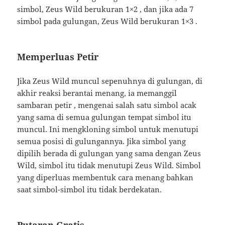
simbol, Zeus Wild berukuran 1×2 , dan jika ada 7
simbol pada gulungan, Zeus Wild berukuran 1×3 .
Memperluas Petir
Jika Zeus Wild muncul sepenuhnya di gulungan, di
akhir reaksi berantai menang, ia memanggil
sambaran petir , mengenai salah satu simbol acak
yang sama di semua gulungan tempat simbol itu
muncul. Ini mengkloning simbol untuk menutupi
semua posisi di gulungannya. Jika simbol yang
dipilih berada di gulungan yang sama dengan Zeus
Wild, simbol itu tidak menutupi Zeus Wild. Simbol
yang diperluas membentuk cara menang bahkan
saat simbol-simbol itu tidak berdekatan.
Putaran Gratis