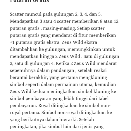
Scatter muncul pada gulungan 2, 3, 4, dan 5.
Mendapatkan 3 atau 4 scatter memberikan 8 atau 12
putaran gratis , masing-masing. Setiap scatter
putaran gratis yang mendarat di fitur memberikan
+1 putaran gratis ekstra. Zeus Wild ekstra
ditambahkan ke gulungan, memungkinkan untuk
mendapatkan hingga 2 Zeus Wild . Satu di gulungan
3, satu di gulungan 4. Ketika 2 Zeus Wild mendarat
sepenuhnya dalam pandangan , setelah reaksi
berantai berakhir, yang pertama mengkloning
simbol seperti dalam permainan utama, kemudian
Zeus Wild kedua meningkatkan simbol kloning ke
simbol pembayaran yang lebih tinggi dari tabel
pembayaran. Royal ditingkatkan ke simbol non-
royal pertama. Simbol non-royal ditingkatkan ke
yang berikutnya dalam hierarki. Setelah
peningkatan, jika simbol lain dari jenis yang