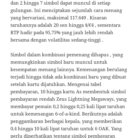
dan 2 hingga 7 simbol dapat muncul di setiap
gulungan. Ini menciptakan sejumlah cara menang
yang bervariasi, maksimal 117.649 . Kisaran
taruhannya adalah 20 sen hingga $/€4 , sementara
RTP hadir pada 95,75% yang jauh lebih rendah
bersama dengan volatilitas sedang-tinggi .
Simbol dalam kombinasi pemenang dihapus , yang
memungkinkan simbol baru muncul untuk
kesempatan menang lainnya. Kemenangan berulang
terjadi hingga tidak ada kombinasi baru yang dibuat
setelah kartu dijatuhkan. Mengenai tabel
pembayaran, 10 hingga kartu As membentuk simbol
pembayaran rendah Zeus Lightning Megaways, yang
membayar pemain 0,2 hingga 0,25 kali lipat taruhan
untuk kemenangan 6-of-a-kind. Berikutnya adalah
penggambaran berbagai kepala, yang memberikan
0,4 hingga 10 kali lipat taruhan untuk 6 OAK. Yang
perlu diperhatikan tentang simbol pembayaran