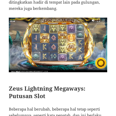
ditingkatkan hadir di tempat lain pada gulungan,
mereka juga berkembang.
Zeus Lightning Megaways:
Putusan Slot
Beberapa hal berubah, beberapa hal tetap seperti
sebelumnya, seperti kata pepatah, dan ini berlaku