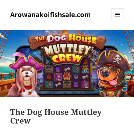
Arowanakoifishsale.com
MENU
DAN
WIDGET
The Dog House Muttley
Crew