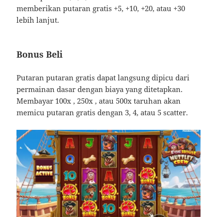
memberikan putaran gratis +5, +10, +20, atau +30
lebih lanjut.
Bonus Beli
Putaran putaran gratis dapat langsung dipicu dari
permainan dasar dengan biaya yang ditetapkan.
Membayar 100x , 250x , atau 500x taruhan akan
memicu putaran gratis dengan 3, 4, atau 5 scatter.