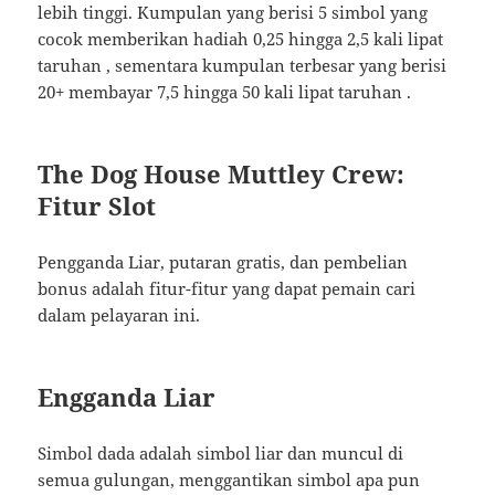
lebih tinggi. Kumpulan yang berisi 5 simbol yang
cocok memberikan hadiah 0,25 hingga 2,5 kali lipat
taruhan , sementara kumpulan terbesar yang berisi
20+ membayar 7,5 hingga 50 kali lipat taruhan .
The Dog House Muttley Crew:
Fitur Slot
Pengganda Liar, putaran gratis, dan pembelian
bonus adalah fitur-fitur yang dapat pemain cari
dalam pelayaran ini.
Engganda Liar
Simbol dada adalah simbol liar dan muncul di
semua gulungan, menggantikan simbol apa pun