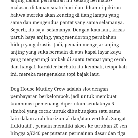
malasan di taman suatu hari dan dihantui pikiran
bahwa mereka akan kencing di tiang lampu yang
sama dan mengendus pantat yang sama selamanya.
Seperti, itu saja, selamanya. Dengan kata lain, krisis
paruh baya anjing, yang mendorong perubahan
hidup yang drastis. Jadi, pemain mengejar anjing-
anjing yang suka bermain di atas kapal layar kayu
yang mengarungi ombak di suatu tempat yang cerah
dan hangat. Karakter berbulu itu kembali, tetapi kali
ini, mereka mengenakan topi bajak laut.
Dog House Muttley Crew adalah slot dengan
pembayaran berkelompok, jadi untuk membuat
kombinasi pemenang, diperlukan setidaknya 5
simbol yang cocok untuk dihubungkan satu sama
lain dalam arah horizontal dan/atau vertikal. Sangat
fluktuatif , pemain memiliki akses ke taruhan 20 sen
hingga $/€240 per putaran permainan dasar dan tiga