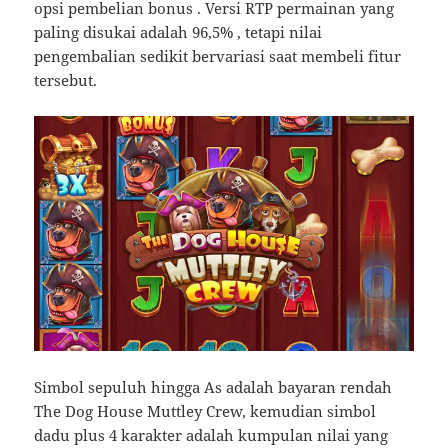
opsi pembelian bonus . Versi RTP permainan yang
paling disukai adalah 96,5% , tetapi nilai
pengembalian sedikit bervariasi saat membeli fitur
tersebut.
Simbol sepuluh hingga As adalah bayaran rendah
The Dog House Muttley Crew, kemudian simbol
dadu plus 4 karakter adalah kumpulan nilai yang