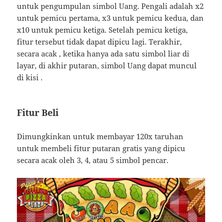
untuk pengumpulan simbol Uang. Pengali adalah x2
untuk pemicu pertama, x3 untuk pemicu kedua, dan
x10 untuk pemicu ketiga. Setelah pemicu ketiga,
fitur tersebut tidak dapat dipicu lagi. Terakhir,
secara acak , ketika hanya ada satu simbol liar di
layar, di akhir putaran, simbol Uang dapat muncul
di kisi .
Fitur Beli
Dimungkinkan untuk membayar 120x taruhan
untuk membeli fitur putaran gratis yang dipicu
secara acak oleh 3, 4, atau 5 simbol pencar.