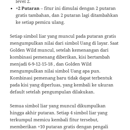
level 2.
+2 Putaran
– fitur ini dimulai dengan 2 putaran
gratis tambahan, dan 2 putaran lagi ditambahkan
ke setiap pemicu ulang.
Setiap simbol liar yang muncul pada putaran gratis
mengumpulkan nilai dari simbol Uang di layar. Saat
Golden Wild muncul, setelah kemenangan dari
kombinasi pemenang diberikan, kisi bertambah
menjadi 6-9-12-15-18 , dan Golden Wild
mengumpulkan nilai simbol Uang apa pun.
Kombinasi pemenang baru tidak dapat terbentuk
pada kisi yang diperluas, yang kembali ke ukuran
default setelah pengumpulan dilakukan.
Semua simbol liar yang muncul dikumpulkan
hingga akhir putaran. Setiap 4 simbol liar yang
terkumpul memicu kembali fitur tersebut,
memberikan +10 putaran gratis dengan pengali