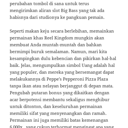
perubahan tombol di sana untuk terus
mengirimkan aliran slot Big Bass yang tak ada
habisnya dari studionya ke pangkuan pemain.
Seperti makan keju secara berlebihan, memainkan
permainan khas Reel Kingdom mungkin akan
membuat Anda muntah-muntah dan bahkan
bermimpi buruk semalaman. Namun, mari kita
kesampingkan dulu kebencian dan pikirkan hal-hal
baik. Jelas, mengumpulkan simbol Uang adalah hal
yang populer, dan mereka yang bersemangat dapat
melakukannya di Peppe’s Pepperoni Pizza Plaza
tanpa ikan atau nelayan berjanggut di depan mata.
Pengubah putaran bonus yang dikaitkan dengan
acar berpotensi membantu sekaligus menghibur
untuk ditonton, dan keseluruhan permainan
memiliki sifat yang menyenangkan dan ramah.
Permainan ini juga memiliki batas kemenangan
6.000x , yang cukup terhormat mengingat apa yang