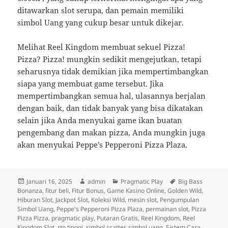
ditawarkan slot serupa, dan pemain memiliki
simbol Uang yang cukup besar untuk dikejar.
Melihat Reel Kingdom membuat sekuel Pizza!
Pizza? Pizza! mungkin sedikit mengejutkan, tetapi
seharusnya tidak demikian jika mempertimbangkan
siapa yang membuat game tersebut. Jika
mempertimbangkan semua hal, ulasannya berjalan
dengan baik, dan tidak banyak yang bisa dikatakan
selain jika Anda menyukai game ikan buatan
pengembang dan makan pizza, Anda mungkin juga
akan menyukai Peppe’s Pepperoni Pizza Plaza.
Diposkan
Penulis
Kategori
Tag
Januari 16, 2025
admin
Pragmatic Play
Big Bass
pada
Bonanza
,
fitur beli
,
Fitur Bonus
,
Game Kasino Online
,
Golden Wild
,
Hiburan Slot
,
Jackpot Slot
,
Koleksi Wild
,
mesin slot
,
Pengumpulan
Simbol Uang
,
Peppe's Pepperoni Pizza Plaza
,
permainan slot
,
Pizza
Pizza Pizza
,
pragmatic play
,
Putaran Gratis
,
Reel Kingdom
,
Reel
Kingdom Slot
,
rtp tinggi
,
simbol scatter
,
simbol uang
,
Sistem Cara