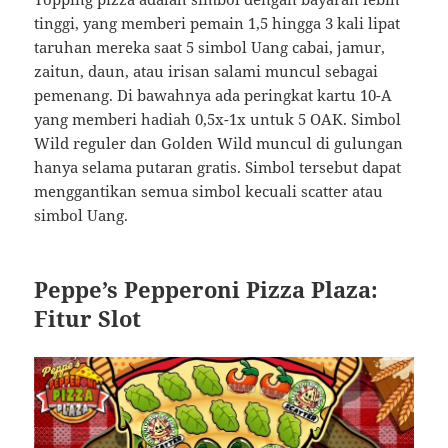
tinggi, yang memberi pemain 1,5 hingga 3 kali lipat
taruhan mereka saat 5 simbol Uang cabai, jamur,
zaitun, daun, atau irisan salami muncul sebagai
pemenang. Di bawahnya ada peringkat kartu 10-A
yang memberi hadiah 0,5x-1x untuk 5 OAK. Simbol
Wild reguler dan Golden Wild muncul di gulungan
hanya selama putaran gratis. Simbol tersebut dapat
menggantikan semua simbol kecuali scatter atau
simbol Uang.
Peppe’s Pepperoni Pizza Plaza:
Fitur Slot