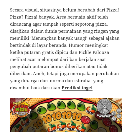
Secara visual, situasinya belum berubah dari Pizza!
Pizza? Pizza! banyak. Area bermain aktif telah
dirancang agar tampak seperti sepotong pizza,
disajikan dalam dunia permainan yang ringan yang
memiliki ‘Menangkan banyak uang!’ sebagai ajakan
bertindak di layar beranda. Humor meningkat
ketika putaran gratis dipicu dan Pickle Palooza
melihat acar melompat dari ban berjalan saat
pengubah putaran bonus diberikan atau tidak
diberikan. Aneh, tetapi juga merupakan perubahan
yang dihargai dari norma dan istirahat yang
disambut baik dari ikan.
Prediksi togel