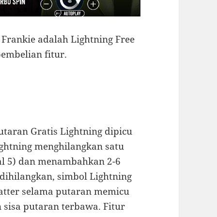
g Frankie adalah Lightning Free
pembelian fitur.
utaran Gratis Lightning dipicu
ightning menghilangkan satu
tal 5) dan menambahkan 2-6
dihilangkan, simbol Lightning
atter selama putaran memicu
 sisa putaran terbawa. Fitur