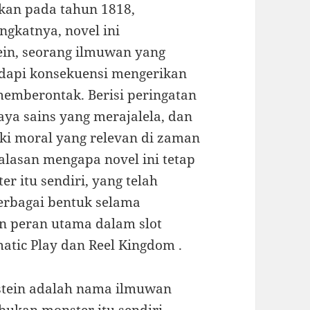
itkan pada tahun 1818,
gkatnya, novel ini
ein, seorang ilmuwan yang
dapi konsekuensi mengerikan
memberontak. Berisi peringatan
aya sains yang merajalela, dan
iki moral yang relevan di zaman
lasan mengapa novel ini tetap
r itu sendiri, yang telah
erbagai bentuk selama
n peran utama dalam slot
matic Play dan Reel Kingdom .
stein adalah nama ilmuwan