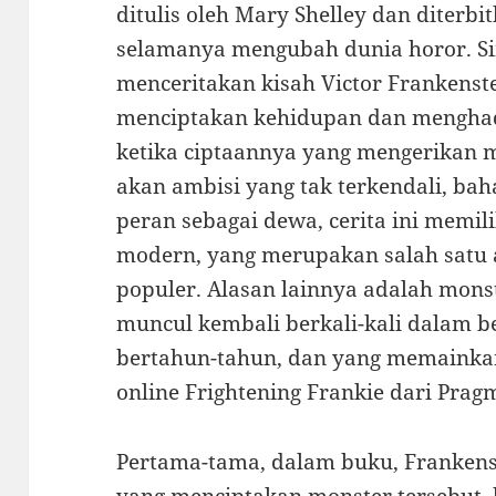
ditulis oleh Mary Shelley dan diterb
selamanya mengubah dunia horor. Sin
menceritakan kisah Victor Frankenst
menciptakan kehidupan dan mengha
ketika ciptaannya yang mengerikan 
akan ambisi yang tak terkendali, bah
peran sebagai dewa, cerita ini memil
modern, yang merupakan salah satu a
populer. Alasan lainnya adalah monste
muncul kembali berkali-kali dalam b
bertahun-tahun, dan yang memainka
online Frightening Frankie dari Prag
Pertama-tama, dalam buku, Franken