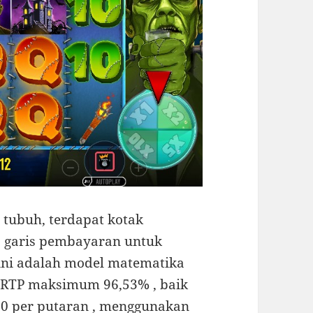
 tubuh, terdapat kotak
 garis pembayaran untuk
 ini adalah model matematika
n RTP maksimum 96,53% , baik
50 per putaran , menggunakan