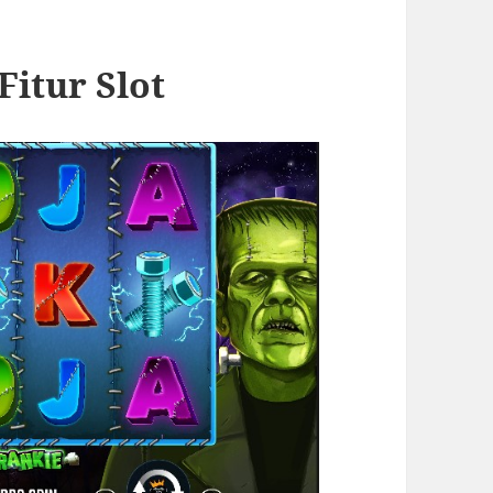
Fitur Slot