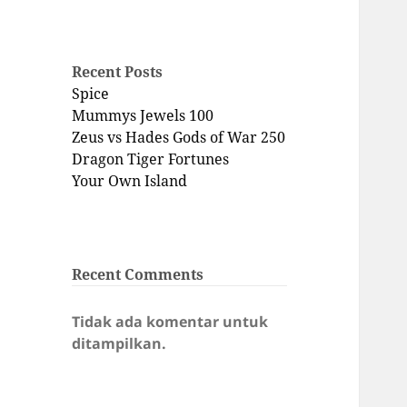
Recent Posts
Spice
Mummys Jewels 100
Zeus vs Hades Gods of War 250
Dragon Tiger Fortunes
Your Own Island
Recent Comments
Tidak ada komentar untuk
ditampilkan.