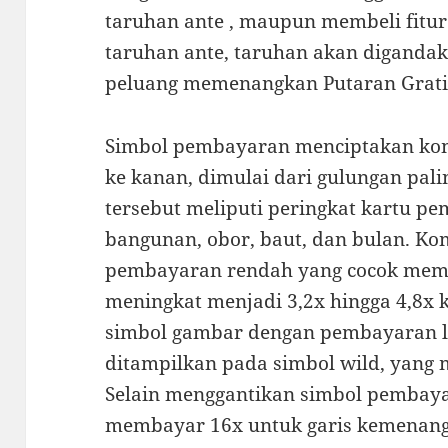
taruhan ante , maupun membeli fitur
taruhan ante, taruhan akan diganda
peluang memenangkan Putaran Gratis
Simbol pembayaran menciptakan kom
ke kanan, dimulai dari gulungan pal
tersebut meliputi peringkat kartu p
bangunan, obor, baut, dan bulan. Ko
pembayaran rendah yang cocok memb
meningkat menjadi 3,2x hingga 4,8x 
simbol gambar dengan pembayaran le
ditampilkan pada simbol wild, yang 
Selain menggantikan simbol pembaya
membayar 16x untuk garis kemenang