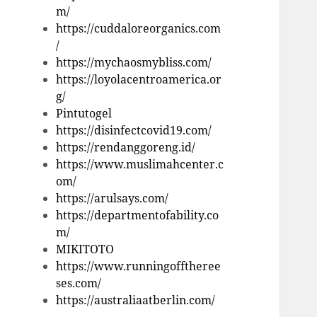
m/
https://cuddaloreorganics.com
/
https://mychaosmybliss.com/
https://loyolacentroamerica.or
g/
Pintutogel
https://disinfectcovid19.com/
https://rendanggoreng.id/
https://www.muslimahcenter.c
om/
https://arulsays.com/
https://departmentofability.co
m/
MIKITOTO
https://www.runningofftheree
ses.com/
https://australiaatberlin.com/