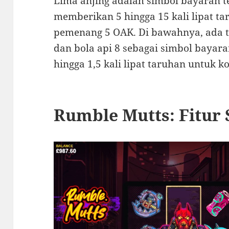
Lima anjing adalah simbol bayaran t
memberikan 5 hingga 15 kali lipat t
pemenang 5 OAK. Di bawahnya, ada tu
dan bola api 8 sebagai simbol baya
hingga 1,5 kali lipat taruhan untuk k
Rumble Mutts: Fitur 