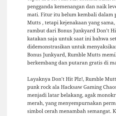
pengganda kemenangan dan naik leve
mati. Fitur itu belum kembali dalam
Mutts , tetapi kejenakaan yang sama, 
rambut dari Bonus Junkyard Don’t Hit 
katakan saja untuk saat ini bahwa s
didemonstrasikan untuk menyaksika
Bonus Junkyard, Rumble Mutts memil
berkembang dan putaran gratis di man
Layaknya Don’t Hit Plz!, Rumble Mut
punk rock ala Hacksaw Gaming Chaos
menjadi latar belakang, agak monok
merah, yang menyempurnakan permai
simbol cerah menambah semangat. Ket