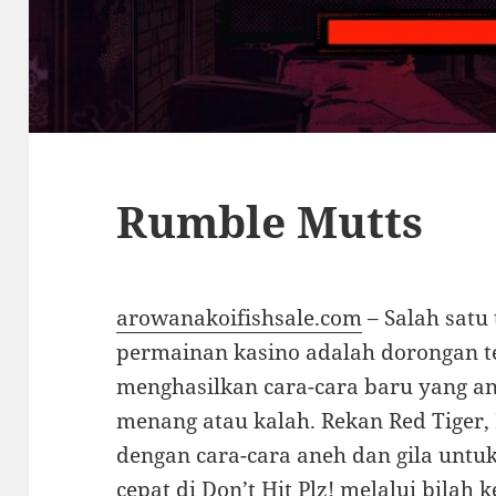
Rumble Mutts
arowanakoifishsale.com
– Salah satu
permainan kasino adalah dorongan t
menghasilkan cara-cara baru yang an
menang atau kalah. Rekan Red Tiger
dengan cara-cara aneh dan gila untuk
cepat di Don’t Hit Plz! melalui bil