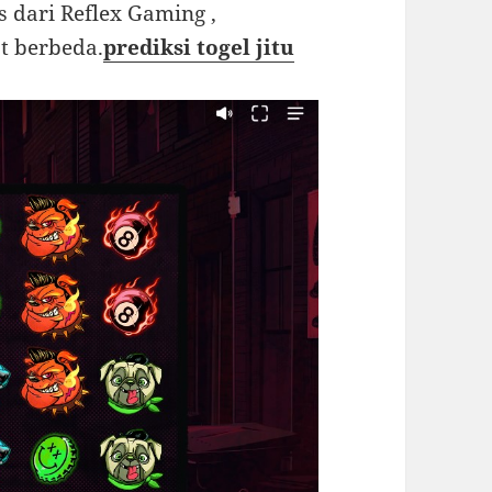
s dari Reflex Gaming ,
t berbeda.
prediksi togel jitu