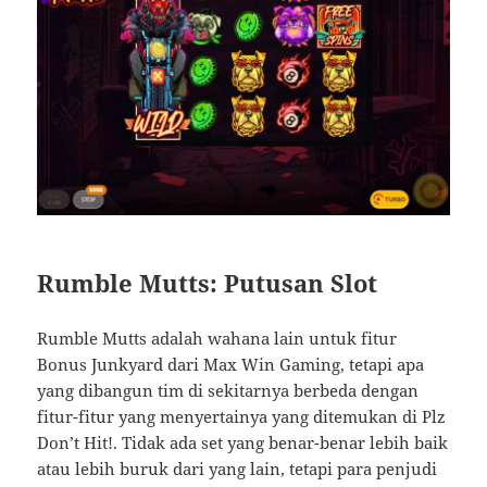
Rumble Mutts: Putusan Slot
Rumble Mutts adalah wahana lain untuk fitur
Bonus Junkyard dari Max Win Gaming, tetapi apa
yang dibangun tim di sekitarnya berbeda dengan
fitur-fitur yang menyertainya yang ditemukan di Plz
Don’t Hit!. Tidak ada set yang benar-benar lebih baik
atau lebih buruk dari yang lain, tetapi para penjudi