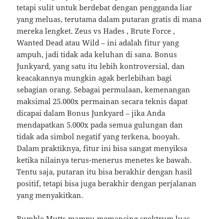
tetapi sulit untuk berdebat dengan pengganda liar
yang meluas, terutama dalam putaran gratis di mana
mereka lengket. Zeus vs Hades , Brute Force ,
Wanted Dead atau Wild – ini adalah fitur yang
ampuh, jadi tidak ada keluhan di sana. Bonus
Junkyard, yang satu itu lebih kontroversial, dan
keacakannya mungkin agak berlebihan bagi
sebagian orang. Sebagai permulaan, kemenangan
maksimal 25.000x permainan secara teknis dapat
dicapai dalam Bonus Junkyard – jika Anda
mendapatkan 5.000x pada semua gulungan dan
tidak ada simbol negatif yang terkena, booyah.
Dalam praktiknya, fitur ini bisa sangat menyiksa
ketika nilainya terus-menerus menetes ke bawah.
Tentu saja, putaran itu bisa berakhir dengan hasil
positif, tetapi bisa juga berakhir dengan perjalanan
yang menyakitkan.
Rumble Mutts mampu memancing spektrum luas