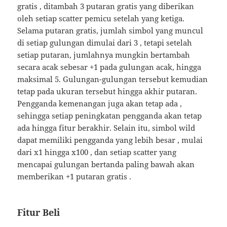
gratis , ditambah 3 putaran gratis yang diberikan
oleh setiap scatter pemicu setelah yang ketiga.
Selama putaran gratis, jumlah simbol yang muncul
di setiap gulungan dimulai dari 3 , tetapi setelah
setiap putaran, jumlahnya mungkin bertambah
secara acak sebesar +1 pada gulungan acak, hingga
maksimal 5. Gulungan-gulungan tersebut kemudian
tetap pada ukuran tersebut hingga akhir putaran.
Pengganda kemenangan juga akan tetap ada ,
sehingga setiap peningkatan pengganda akan tetap
ada hingga fitur berakhir. Selain itu, simbol wild
dapat memiliki pengganda yang lebih besar , mulai
dari x1 hingga x100 , dan setiap scatter yang
mencapai gulungan bertanda paling bawah akan
memberikan +1 putaran gratis .
Fitur Beli