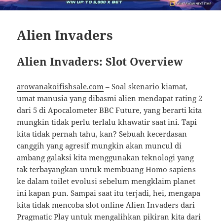
Alien Invaders
Alien Invaders: Slot Overview
arowanakoifishsale.com
– Soal skenario kiamat,
umat manusia yang dibasmi alien mendapat rating 2
dari 5 di Apocalometer BBC Future, yang berarti kita
mungkin tidak perlu terlalu khawatir saat ini. Tapi
kita tidak pernah tahu, kan? Sebuah kecerdasan
canggih yang agresif mungkin akan muncul di
ambang galaksi kita menggunakan teknologi yang
tak terbayangkan untuk membuang Homo sapiens
ke dalam toilet evolusi sebelum mengklaim planet
ini kapan pun. Sampai saat itu terjadi, hei, mengapa
kita tidak mencoba slot online Alien Invaders dari
Pragmatic Play untuk mengalihkan pikiran kita dari