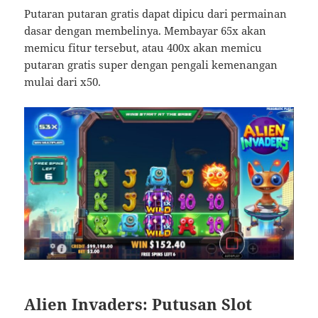
Putaran putaran gratis dapat dipicu dari permainan
dasar dengan membelinya. Membayar 65x akan
memicu fitur tersebut, atau 400x akan memicu
putaran gratis super dengan pengali kemenangan
mulai dari x50.
Alien Invaders: Putusan Slot