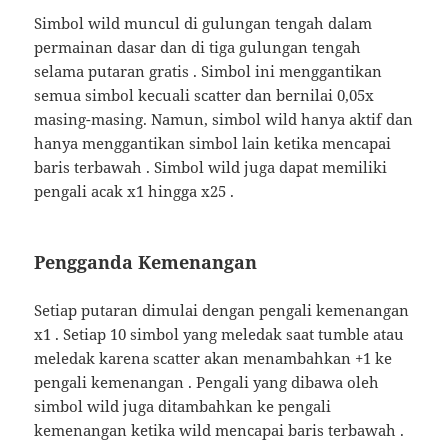
Simbol wild muncul di gulungan tengah dalam
permainan dasar dan di tiga gulungan tengah
selama putaran gratis . Simbol ini menggantikan
semua simbol kecuali scatter dan bernilai 0,05x
masing-masing. Namun, simbol wild hanya aktif dan
hanya menggantikan simbol lain ketika mencapai
baris terbawah . Simbol wild juga dapat memiliki
pengali acak x1 hingga x25 .
Pengganda Kemenangan
Setiap putaran dimulai dengan pengali kemenangan
x1 . Setiap 10 simbol yang meledak saat tumble atau
meledak karena scatter akan menambahkan +1 ke
pengali kemenangan . Pengali yang dibawa oleh
simbol wild juga ditambahkan ke pengali
kemenangan ketika wild mencapai baris terbawah .