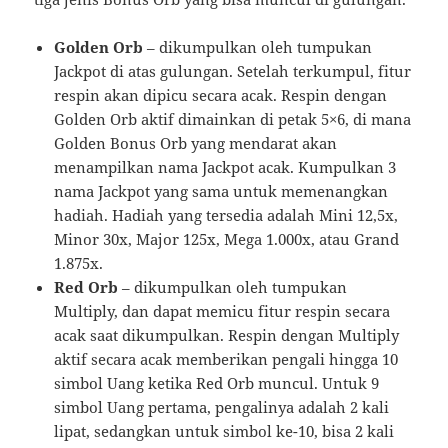
Golden Orb
– dikumpulkan oleh tumpukan
Jackpot di atas gulungan. Setelah terkumpul, fitur
respin akan dipicu secara acak. Respin dengan
Golden Orb aktif dimainkan di petak 5×6, di mana
Golden Bonus Orb yang mendarat akan
menampilkan nama Jackpot acak. Kumpulkan 3
nama Jackpot yang sama untuk memenangkan
hadiah. Hadiah yang tersedia adalah Mini 12,5x,
Minor 30x, Major 125x, Mega 1.000x, atau Grand
1.875x.
Red Orb
– dikumpulkan oleh tumpukan
Multiply, dan dapat memicu fitur respin secara
acak saat dikumpulkan. Respin dengan Multiply
aktif secara acak memberikan pengali hingga 10
simbol Uang ketika Red Orb muncul. Untuk 9
simbol Uang pertama, pengalinya adalah 2 kali
lipat, sedangkan untuk simbol ke-10, bisa 2 kali