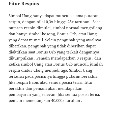
Fitur Respins
Simbol Uang hanya dapat muncul selama putaran
respin, dengan nilai 0,3x hingga 25x taruhan . Saat
putaran respin dimulai, simbol normal menghilang
dan hanya simbol kosong, Bonus Orb, atau Uang
yang dapat muncul. Selain pengubah yang awalnya
diberikan, pengubah yang tidak diberikan dapat
diaktifkan saat Bonus Orb yang terkait dengannya
dikumpulkan . Pemain mendapatkan 3 respin , dan
ketika simbol Uang atau Bonus Orb muncul, jumlah
respin diatur ulang menjadi tiga. Simbol Uang
terkunci pada posisinya hingga putaran berakhir.
Jika respin habis atau semua posisi terisi, fitur
berakhir dan pemain akan mendapatkan
pembayaran yang relevan. Jika semua posisi terisi,
pemain memenangkan 40.000x taruhan .