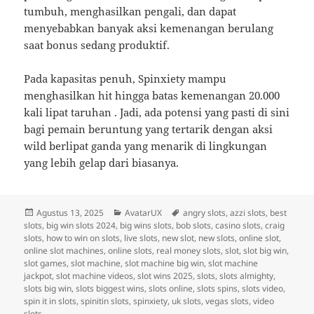
tumbuh, menghasilkan pengali, dan dapat
menyebabkan banyak aksi kemenangan berulang
saat bonus sedang produktif.
Pada kapasitas penuh, Spinxiety mampu
menghasilkan hit hingga batas kemenangan 20.000
kali lipat taruhan . Jadi, ada potensi yang pasti di sini
bagi pemain beruntung yang tertarik dengan aksi
wild berlipat ganda yang menarik di lingkungan
yang lebih gelap dari biasanya.
Diposkan
Kategori
Tag
Agustus 13, 2025
AvatarUX
angry slots
,
azzi slots
,
best
pada
slots
,
big win slots 2024
,
big wins slots
,
bob slots
,
casino slots
,
craig
slots
,
how to win on slots
,
live slots
,
new slot
,
new slots
,
online slot
,
online slot machines
,
online slots
,
real money slots
,
slot
,
slot big win
,
slot games
,
slot machine
,
slot machine big win
,
slot machine
jackpot
,
slot machine videos
,
slot wins 2025
,
slots
,
slots almighty
,
slots big win
,
slots biggest wins
,
slots online
,
slots spins
,
slots video
,
spin it in slots
,
spinitin slots
,
spinxiety
,
uk slots
,
vegas slots
,
video
slots