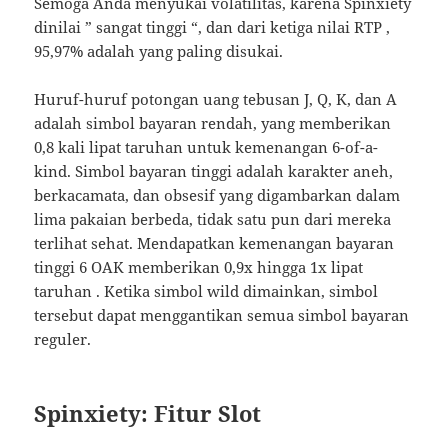
Semoga Anda menyukai volatilitas, karena Spinxiety
dinilai ” sangat tinggi “, dan dari ketiga nilai RTP ,
95,97% adalah yang paling disukai.
Huruf-huruf potongan uang tebusan J, Q, K, dan A
adalah simbol bayaran rendah, yang memberikan
0,8 kali lipat taruhan untuk kemenangan 6-of-a-
kind. Simbol bayaran tinggi adalah karakter aneh,
berkacamata, dan obsesif yang digambarkan dalam
lima pakaian berbeda, tidak satu pun dari mereka
terlihat sehat. Mendapatkan kemenangan bayaran
tinggi 6 OAK memberikan 0,9x hingga 1x lipat
taruhan . Ketika simbol wild dimainkan, simbol
tersebut dapat menggantikan semua simbol bayaran
reguler.
Spinxiety: Fitur Slot