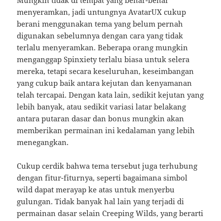
menyeramkan, jadi untungnya AvatarUX cukup
berani menggunakan tema yang belum pernah
digunakan sebelumnya dengan cara yang tidak
terlalu menyeramkan. Beberapa orang mungkin
menganggap Spinxiety terlalu biasa untuk selera
mereka, tetapi secara keseluruhan, keseimbangan
yang cukup baik antara kejutan dan kenyamanan
telah tercapai. Dengan kata lain, sedikit kejutan yang
lebih banyak, atau sedikit variasi latar belakang
antara putaran dasar dan bonus mungkin akan
memberikan permainan ini kedalaman yang lebih
menegangkan.
Cukup cerdik bahwa tema tersebut juga terhubung
dengan fitur-fiturnya, seperti bagaimana simbol
wild dapat merayap ke atas untuk menyerbu
gulungan. Tidak banyak hal lain yang terjadi di
permainan dasar selain Creeping Wilds, yang berarti