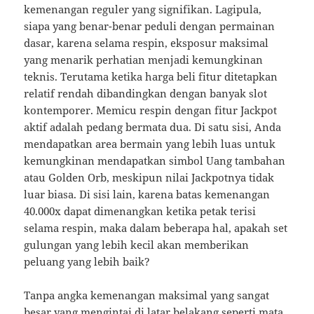
kemenangan reguler yang signifikan. Lagipula,
siapa yang benar-benar peduli dengan permainan
dasar, karena selama respin, eksposur maksimal
yang menarik perhatian menjadi kemungkinan
teknis. Terutama ketika harga beli fitur ditetapkan
relatif rendah dibandingkan dengan banyak slot
kontemporer. Memicu respin dengan fitur Jackpot
aktif adalah pedang bermata dua. Di satu sisi, Anda
mendapatkan area bermain yang lebih luas untuk
kemungkinan mendapatkan simbol Uang tambahan
atau Golden Orb, meskipun nilai Jackpotnya tidak
luar biasa. Di sisi lain, karena batas kemenangan
40.000x dapat dimenangkan ketika petak terisi
selama respin, maka dalam beberapa hal, apakah set
gulungan yang lebih kecil akan memberikan
peluang yang lebih baik?
Tanpa angka kemenangan maksimal yang sangat
besar yang mengintai di latar belakang seperti mata