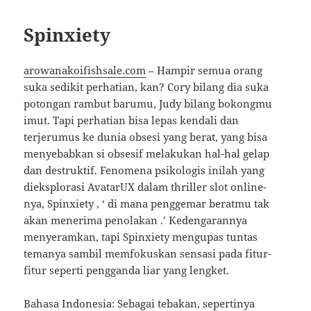
Spinxiety
arowanakoifishsale.com
– Hampir semua orang
suka sedikit perhatian, kan? Cory bilang dia suka
potongan rambut barumu, Judy bilang bokongmu
imut. Tapi perhatian bisa lepas kendali dan
terjerumus ke dunia obsesi yang berat, yang bisa
menyebabkan si obsesif melakukan hal-hal gelap
dan destruktif. Fenomena psikologis inilah yang
dieksplorasi AvatarUX dalam thriller slot online-
nya, Spinxiety , ‘ di mana penggemar beratmu tak
akan menerima penolakan .’ Kedengarannya
menyeramkan, tapi Spinxiety mengupas tuntas
temanya sambil memfokuskan sensasi pada fitur-
fitur seperti pengganda liar yang lengket.
Bahasa Indonesia: Sebagai tebakan, sepertinya