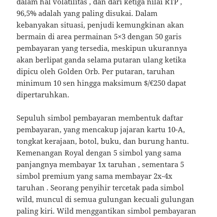
dalam hal volatilitas , dan dari ketiga nilai RTP ,
96,5% adalah yang paling disukai. Dalam
kebanyakan situasi, penjudi kemungkinan akan
bermain di area permainan 5×3 dengan 50 garis
pembayaran yang tersedia, meskipun ukurannya
akan berlipat ganda selama putaran ulang ketika
dipicu oleh Golden Orb. Per putaran, taruhan
minimum 10 sen hingga maksimum $/€250 dapat
dipertaruhkan.
Sepuluh simbol pembayaran membentuk daftar
pembayaran, yang mencakup jajaran kartu 10-A,
tongkat kerajaan, botol, buku, dan burung hantu.
Kemenangan Royal dengan 5 simbol yang sama
panjangnya membayar 1x taruhan , sementara 5
simbol premium yang sama membayar 2x-4x
taruhan . Seorang penyihir tercetak pada simbol
wild, muncul di semua gulungan kecuali gulungan
paling kiri. Wild menggantikan simbol pembayaran