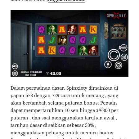
Dalam permainan dasar, Spinxiety dimainkan di
papan 6×3 dengan 729 cara untuk menang , yang
akan bertambah selama putaran bonus. Pemain
dapat mempertaruhkan 10 sen hingga $/€300 per
putaran , dan saat menggunakan taruhan awal ,
taruhan dasar dinaikkan sebesar 50% ,
menggandakan peluang untuk memicu bonus.