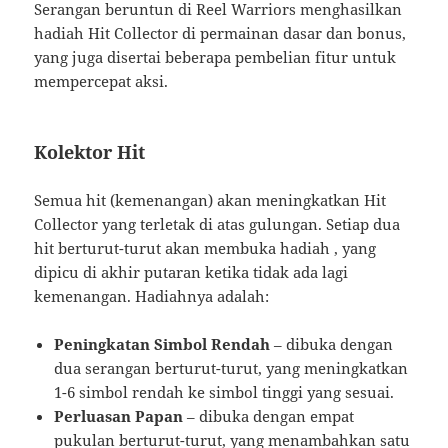
Serangan beruntun di Reel Warriors menghasilkan
hadiah Hit Collector di permainan dasar dan bonus,
yang juga disertai beberapa pembelian fitur untuk
mempercepat aksi.
Kolektor Hit
Semua hit (kemenangan) akan meningkatkan Hit
Collector yang terletak di atas gulungan. Setiap dua
hit berturut-turut akan membuka hadiah , yang
dipicu di akhir putaran ketika tidak ada lagi
kemenangan. Hadiahnya adalah:
Peningkatan Simbol Rendah
– dibuka dengan
dua serangan berturut-turut, yang meningkatkan
1-6 simbol rendah ke simbol tinggi yang sesuai.
Perluasan Papan
– dibuka dengan empat
pukulan berturut-turut, yang menambahkan satu