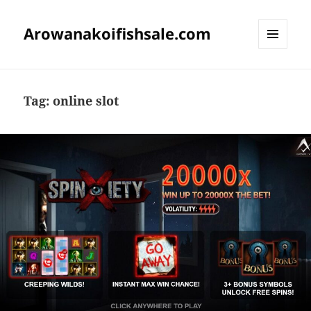
Arowanakoifishsale.com
MENU
DAN
WIDGET
Tag:
online slot