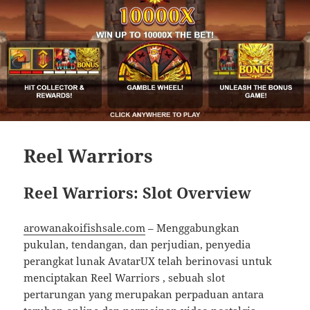
Reel Warriors
Reel Warriors: Slot Overview
arowanakoifishsale.com
– Menggabungkan
pukulan, tendangan, dan perjudian, penyedia
perangkat lunak AvatarUX telah berinovasi untuk
menciptakan Reel Warriors , sebuah slot
pertarungan yang merupakan perpaduan antara