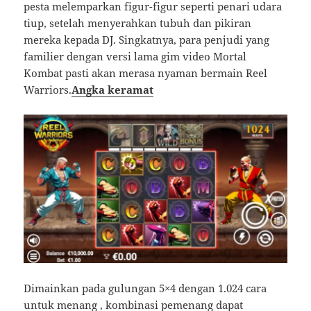
pesta melemparkan figur-figur seperti penari udara
tiup, setelah menyerahkan tubuh dan pikiran
mereka kepada DJ. Singkatnya, para penjudi yang
familier dengan versi lama gim video Mortal
Kombat pasti akan merasa nyaman bermain Reel
Warriors.
Angka keramat
Dimainkan pada gulungan 5×4 dengan 1.024 cara
untuk menang , kombinasi pemenang dapat