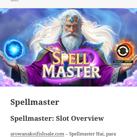
Spellmaster
Spellmaster: Slot Overview
arowanakoifishsale.com
– Spellmaster Hai, para