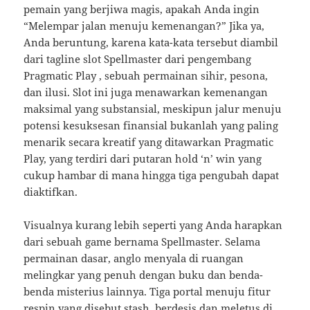
pemain yang berjiwa magis, apakah Anda ingin
“Melempar jalan menuju kemenangan?” Jika ya,
Anda beruntung, karena kata-kata tersebut diambil
dari tagline slot Spellmaster dari pengembang
Pragmatic Play , sebuah permainan sihir, pesona,
dan ilusi. Slot ini juga menawarkan kemenangan
maksimal yang substansial, meskipun jalur menuju
potensi kesuksesan finansial bukanlah yang paling
menarik secara kreatif yang ditawarkan Pragmatic
Play, yang terdiri dari putaran hold ‘n’ win yang
cukup hambar di mana hingga tiga pengubah dapat
diaktifkan.
Visualnya kurang lebih seperti yang Anda harapkan
dari sebuah game bernama Spellmaster. Selama
permainan dasar, anglo menyala di ruangan
melingkar yang penuh dengan buku dan benda-
benda misterius lainnya. Tiga portal menuju fitur
respin yang disebut stash, berdesis dan meletus di