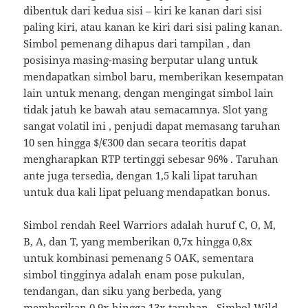
dibentuk dari kedua sisi – kiri ke kanan dari sisi
paling kiri, atau kanan ke kiri dari sisi paling kanan.
Simbol pemenang dihapus dari tampilan , dan
posisinya masing-masing berputar ulang untuk
mendapatkan simbol baru, memberikan kesempatan
lain untuk menang, dengan mengingat simbol lain
tidak jatuh ke bawah atau semacamnya. Slot yang
sangat volatil ini , penjudi dapat memasang taruhan
10 sen hingga $/€300 dan secara teoritis dapat
mengharapkan RTP tertinggi sebesar 96% . Taruhan
ante juga tersedia, dengan 1,5 kali lipat taruhan
untuk dua kali lipat peluang mendapatkan bonus.
Simbol rendah Reel Warriors adalah huruf C, O, M,
B, A, dan T, yang memberikan 0,7x hingga 0,8x
untuk kombinasi pemenang 5 OAK, sementara
simbol tingginya adalah enam pose pukulan,
tendangan, dan siku yang berbeda, yang
memberikan 0,9x hingga 13x taruhan . Simbol Wild