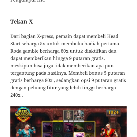
Tekan X
Dari bagian X-press, pemain dapat membeli Head
Start seharga 5x untuk membuka hadiah pertama.
Roda gamble berharga 80x untuk diaktifkan dan
dapat memberikan hingga 9 putaran gratis,
meskipun bisa juga tidak memberikan apa pun
tergantung pada hasilnya. Membeli bonus 5 putaran
gratis berharga 80x , sedangkan opsi 9 putaran gratis
dengan peluang fitur yang lebih tinggi berharga
240x .