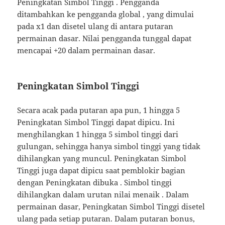
Peningkatan Simbol Tinggi . Pengganda
ditambahkan ke pengganda global , yang dimulai
pada x1 dan disetel ulang di antara putaran
permainan dasar. Nilai pengganda tunggal dapat
mencapai +20 dalam permainan dasar.
Peningkatan Simbol Tinggi
Secara acak pada putaran apa pun, 1 hingga 5
Peningkatan Simbol Tinggi dapat dipicu. Ini
menghilangkan 1 hingga 5 simbol tinggi dari
gulungan, sehingga hanya simbol tinggi yang tidak
dihilangkan yang muncul. Peningkatan Simbol
Tinggi juga dapat dipicu saat pemblokir bagian
dengan Peningkatan dibuka . Simbol tinggi
dihilangkan dalam urutan nilai menaik . Dalam
permainan dasar, Peningkatan Simbol Tinggi disetel
ulang pada setiap putaran. Dalam putaran bonus,