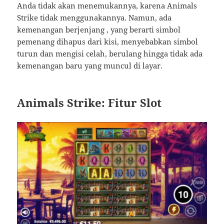
Anda tidak akan menemukannya, karena Animals
Strike tidak menggunakannya. Namun, ada
kemenangan berjenjang , yang berarti simbol
pemenang dihapus dari kisi, menyebabkan simbol
turun dan mengisi celah, berulang hingga tidak ada
kemenangan baru yang muncul di layar.
Animals Strike
: Fitur Slot