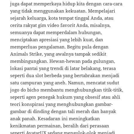
juga dapat memperkaya hidup kita dengan cara-cara
yang tidak menggunakan kekuatan. Mempelajari
sejarah keluarga, kota tempat tinggal Anda, atau
cerita rakyat gim video favorit Anda, misalnya,
semuanya dapat memperdalam hubungan,
menciptakan apresiasi yang lebih kuat, dan
memperluas pengalaman. Begitu pula dengan
Animals Strike, yang awalnya tampak sedikit
membingungkan. Hewan-hewan pada gulungan,
lokasi pantai yang trendi di latar belakang, terasa
seperti dua slot berbeda yang bertabrakan menjadi
satu campuran yang aneh. Namun, mencatat sudut
jogo do bicho membantu menghubungkan titik-titik,
seperti agen penegak hukum yang obsesif atau ahli
teori konspirasi yang menghubungkan gambar-
gambar di dinding dengan tali merah dan banyak
anak panah. Kesadaran ini meningkatkan
kenikmatan permainan, beralih dari perasaan
seperti AvatarUX sedang mengolok-olok menjadi