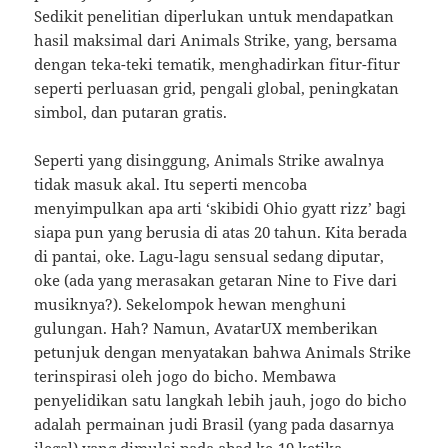
Sedikit penelitian diperlukan untuk mendapatkan
hasil maksimal dari Animals Strike, yang, bersama
dengan teka-teki tematik, menghadirkan fitur-fitur
seperti perluasan grid, pengali global, peningkatan
simbol, dan putaran gratis.
Seperti yang disinggung, Animals Strike awalnya
tidak masuk akal. Itu seperti mencoba
menyimpulkan apa arti ‘skibidi Ohio gyatt rizz’ bagi
siapa pun yang berusia di atas 20 tahun. Kita berada
di pantai, oke. Lagu-lagu sensual sedang diputar,
oke (ada yang merasakan getaran Nine to Five dari
musiknya?). Sekelompok hewan menghuni
gulungan. Hah? Namun, AvatarUX memberikan
petunjuk dengan menyatakan bahwa Animals Strike
terinspirasi oleh jogo do bicho. Membawa
penyelidikan satu langkah lebih jauh, jogo do bicho
adalah permainan judi Brasil (yang pada dasarnya
ilegal) yang dimulai pada abad ke-19 ketika