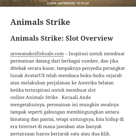
Animals Strike
Animals Strike: Slot Overview
arowanakoifishsale.com
– Inspirasi untuk membuat
permainan datang dari berbagai sumber, dan jika
ditebak secara kasar, tampaknya penyedia perangkat
lunak AvatarUX telah membaca buku-buku sejarah
atau melakukan perjalanan ke Amerika Selatan
ketika terinspirasi untuk membuat slot
online Animals Strike . Kecuali Anda
mengetahuinya, permainan ini mungkin awalnya
tampak seperti gabungan membingungkan antara
binatang dan pantai, tetapi untungnya, kita hidup di
era Internet di mana jawaban atas banyak
pertanyaan hanya berjarak satu atau dua klik.