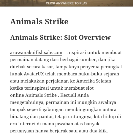
Animals Strike
Animals Strike: Slot Overview
arowanakoifishsale.com
– Inspirasi untuk membuat
permainan datang dari berbagai sumber, dan jika
ditebak secara kasar, tampaknya penyedia perangkat
lunak AvatarUX telah membaca buku-buku sejarah
atau melakukan perjalanan ke Amerika Selatan
ketika terinspirasi untuk membuat slot
online Animals Strike . Kecuali Anda
mengetahuinya, permainan ini mungkin awalnya
tampak seperti gabungan membingungkan antara
binatang dan pantai, tetapi untungnya, kita hidup di
era Internet di mana jawaban atas banyak
pertanyaan hanya berjarak satu atau dua klik.