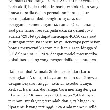
Animals Strike sangat ramai. Area ini menyediakan
baris aktif, baris terblokir, baris terblokir lain yang
hanya tersedia dalam permainan bonus, jalur
peningkatan simbol, penghitung cara, dan
pengganda kemenangan. Ya, ramai. Cara menang
saat permainan berada pada ukuran default 6×3
adalah 729 , tetapi dapat mencapai 46.656 cara saat
gulungan terbuka sepenuhnya. Beberapa pembelian
bonus menyertai kisaran taruhan 10 sen hingga $/
€50 dalam slot RTP 96% dengan model matematika
volatilitas sedang yang mengendalikan semuanya.
Daftar simbol Animals Strike terdiri dari kartu
peringkat 9-A dengan bayaran rendah dan 6 hewan
dengan bayaran tinggi – kelinci, keledai, buaya,
kerbau, harimau, dan singa. Cara menang dengan
ukuran 6 OAK membayar 1,6 hingga 2,4 kali lipat
taruhan untuk yang terendah dan 3,2x hingga 8x
lipat untuk yang tertinggi. Jika Anda mencari wild,