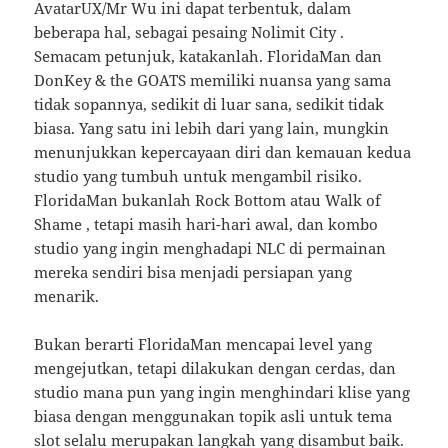
AvatarUX/Mr Wu ini dapat terbentuk, dalam
beberapa hal, sebagai pesaing Nolimit City .
Semacam petunjuk, katakanlah. FloridaMan dan
DonKey & the GOATS memiliki nuansa yang sama
tidak sopannya, sedikit di luar sana, sedikit tidak
biasa. Yang satu ini lebih dari yang lain, mungkin
menunjukkan kepercayaan diri dan kemauan kedua
studio yang tumbuh untuk mengambil risiko.
FloridaMan bukanlah Rock Bottom atau Walk of
Shame , tetapi masih hari-hari awal, dan kombo
studio yang ingin menghadapi NLC di permainan
mereka sendiri bisa menjadi persiapan yang
menarik.
Bukan berarti FloridaMan mencapai level yang
mengejutkan, tetapi dilakukan dengan cerdas, dan
studio mana pun yang ingin menghindari klise yang
biasa dengan menggunakan topik asli untuk tema
slot selalu merupakan langkah yang disambut baik.