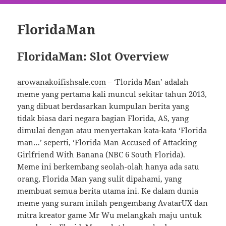
FloridaMan
FloridaMan: Slot Overview
arowanakoifishsale.com
– ‘Florida Man’ adalah
meme yang pertama kali muncul sekitar tahun 2013,
yang dibuat berdasarkan kumpulan berita yang
tidak biasa dari negara bagian Florida, AS, yang
dimulai dengan atau menyertakan kata-kata ‘Florida
man…’ seperti, ‘Florida Man Accused of Attacking
Girlfriend With Banana (NBC 6 South Florida).
Meme ini berkembang seolah-olah hanya ada satu
orang, Florida Man yang sulit dipahami, yang
membuat semua berita utama ini. Ke dalam dunia
meme yang suram inilah pengembang AvatarUX dan
mitra kreator game Mr Wu melangkah maju untuk