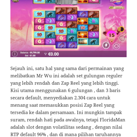
Sejauh ini, satu hal yang sama dari permainan yang
melibatkan Mr Wu ini adalah set gulungan reguler
yang lebih rendah dan Zap Reel yang lebih tinggi.
Kisi utama menggunakan 6 gulungan , dan 3 baris
secara default, menyediakan 2.304 cara untuk
menang saat memasukkan posisi Zap Reel yang
tersedia ke dalam persamaan. Ini mungkin tampak
suram, rendah hati pada awalnya, tetapi FloridaMan
adalah slot dengan volatilitas sedang , dengan nilai
RTP default 96% , dan di mana pilihan taruhannya