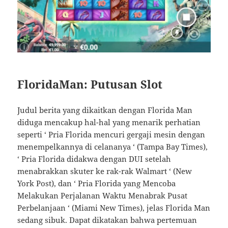
FloridaMan: Putusan Slot
Judul berita yang dikaitkan dengan Florida Man
diduga mencakup hal-hal yang menarik perhatian
seperti ‘ Pria Florida mencuri gergaji mesin dengan
menempelkannya di celananya ‘ (Tampa Bay Times),
‘ Pria Florida didakwa dengan DUI setelah
menabrakkan skuter ke rak-rak Walmart ‘ (New
York Post), dan ‘ Pria Florida yang Mencoba
Melakukan Perjalanan Waktu Menabrak Pusat
Perbelanjaan ‘ (Miami New Times), jelas Florida Man
sedang sibuk. Dapat dikatakan bahwa pertemuan