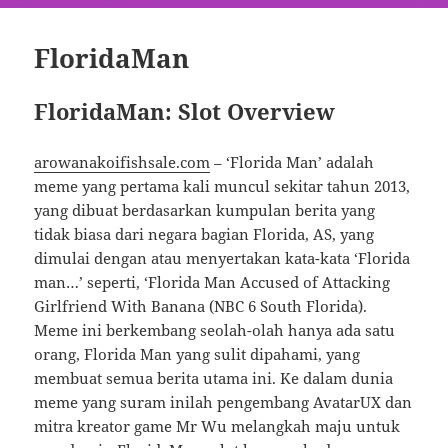
FloridaMan
FloridaMan: Slot Overview
arowanakoifishsale.com
– ‘Florida Man’ adalah
meme yang pertama kali muncul sekitar tahun 2013,
yang dibuat berdasarkan kumpulan berita yang
tidak biasa dari negara bagian Florida, AS, yang
dimulai dengan atau menyertakan kata-kata ‘Florida
man…’ seperti, ‘Florida Man Accused of Attacking
Girlfriend With Banana (NBC 6 South Florida).
Meme ini berkembang seolah-olah hanya ada satu
orang, Florida Man yang sulit dipahami, yang
membuat semua berita utama ini. Ke dalam dunia
meme yang suram inilah pengembang AvatarUX dan
mitra kreator game Mr Wu melangkah maju untuk