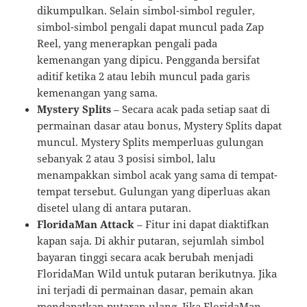
dikumpulkan. Selain simbol-simbol reguler,
simbol-simbol pengali dapat muncul pada Zap
Reel, yang menerapkan pengali pada
kemenangan yang dipicu. Pengganda bersifat
aditif ketika 2 atau lebih muncul pada garis
kemenangan yang sama.
Mystery Splits
– Secara acak pada setiap saat di
permainan dasar atau bonus, Mystery Splits dapat
muncul. Mystery Splits memperluas gulungan
sebanyak 2 atau 3 posisi simbol, lalu
menampakkan simbol acak yang sama di tempat-
tempat tersebut. Gulungan yang diperluas akan
disetel ulang di antara putaran.
FloridaMan Attack
– Fitur ini dapat diaktifkan
kapan saja. Di akhir putaran, sejumlah simbol
bayaran tinggi secara acak berubah menjadi
FloridaMan Wild untuk putaran berikutnya. Jika
ini terjadi di permainan dasar, pemain akan
mendapatkan putaran ulang. Jika FloridaMan