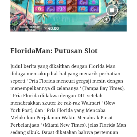
FloridaMan: Putusan Slot
Judul berita yang dikaitkan dengan Florida Man
diduga mencakup hal-hal yang menarik perhatian
seperti ‘ Pria Florida mencuri gergaji mesin dengan
menempelkannya di celananya ‘ (Tampa Bay Times),
‘ Pria Florida didakwa dengan DUI setelah
menabrakkan skuter ke rak-rak Walmart ‘ (New
York Post), dan ‘ Pria Florida yang Mencoba
Melakukan Perjalanan Waktu Menabrak Pusat
Perbelanjaan ‘ (Miami New Times), jelas Florida Man
sedang sibuk. Dapat dikatakan bahwa pertemuan