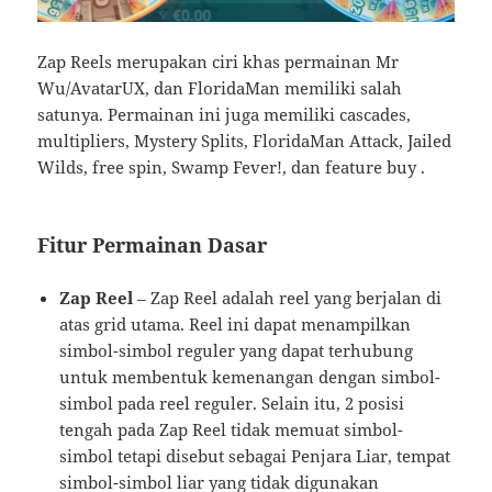
Zap Reels merupakan ciri khas permainan Mr
Wu/AvatarUX, dan FloridaMan memiliki salah
satunya. Permainan ini juga memiliki cascades,
multipliers, Mystery Splits, FloridaMan Attack, Jailed
Wilds, free spin, Swamp Fever!, dan feature buy .
Fitur Permainan Dasar
Zap Reel
– Zap Reel adalah reel yang berjalan di
atas grid utama. Reel ini dapat menampilkan
simbol-simbol reguler yang dapat terhubung
untuk membentuk kemenangan dengan simbol-
simbol pada reel reguler. Selain itu, 2 posisi
tengah pada Zap Reel tidak memuat simbol-
simbol tetapi disebut sebagai Penjara Liar, tempat
simbol-simbol liar yang tidak digunakan