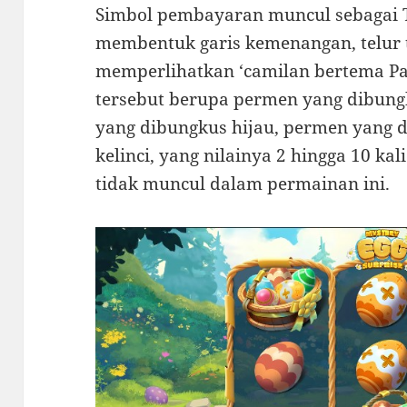
Simbol pembayaran muncul sebagai Te
membentuk garis kemenangan, telur 
memperlihatkan ‘camilan bertema Pa
tersebut berupa permen yang dibung
yang dibungkus hijau, permen yang 
kelinci, yang nilainya 2 hingga 10 kali
tidak muncul dalam permainan ini.