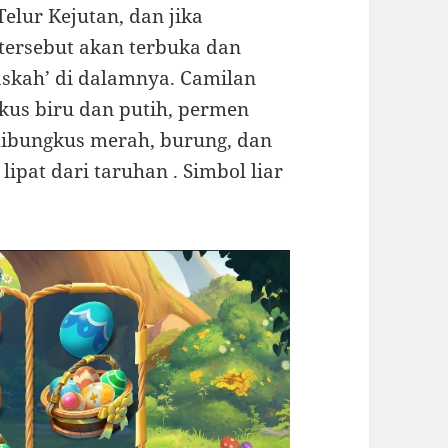
lur Kejutan, dan jika
tersebut akan terbuka dan
skah’ di dalamnya. Camilan
kus biru dan putih, permen
dibungkus merah, burung, dan
 lipat dari taruhan . Simbol liar