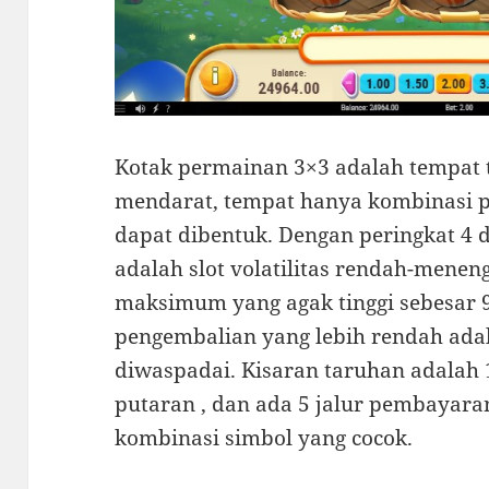
Kotak permainan 3×3 adalah tempat t
mendarat, tempat hanya kombinasi p
dapat dibentuk. Dengan peringkat 4 d
adalah slot volatilitas rendah-menen
maksimum yang agak tinggi sebesar 9
pengembalian yang lebih rendah adal
diwaspadai. Kisaran taruhan adalah 
putaran , dan ada 5 jalur pembayar
kombinasi simbol yang cocok.