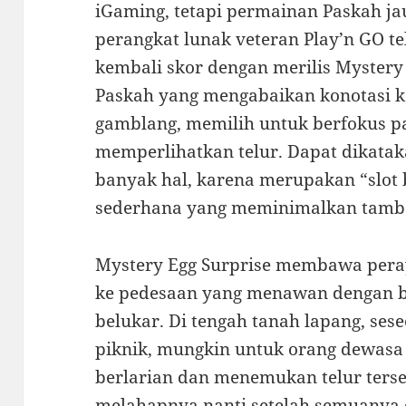
iGaming, tetapi permainan Paskah jau
perangkat lunak veteran Play’n GO
kembali skor dengan merilis Mystery 
Paskah yang mengabaikan konotasi 
gamblang, memilih untuk berfokus 
memperlihatkan telur. Dapat dikata
banyak hal, karena merupakan “slot
sederhana yang meminimalkan tamb
Mystery Egg Surprise membawa pera
ke pedesaan yang menawan dengan b
belukar. Di tengah tanah lapang, ses
piknik, mungkin untuk orang dewasa
berlarian dan menemukan telur ters
melahapnya nanti setelah semuanya 