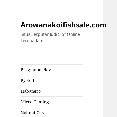
Arowanakoifishsale.com
Situs Serputar Judi Slot Online
Terupadate
Pragmatic Play
Pg Soft
Habanero
Micro Gaming
Nolimit City