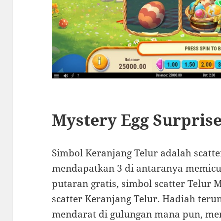
Mystery Egg Surpris
Simbol Keranjang Telur adalah scatt
mendapatkan 3 di antaranya memicu 
putaran gratis, simbol scatter Telur 
scatter Keranjang Telur. Hadiah terun
mendarat di gulungan mana pun, me