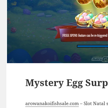
Mystery Egg Surp
arowanakoifishsale.com
– Slot Natal