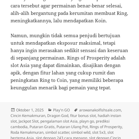
cara tersebut agar permainan benar-benar selesai,
alih-alih bergantung pada kerumitan membuat Ring,
meningkatkannya, lalu mendapatkan Koin.
Namun, mungkin tidak semua penjudi bertujuan
untuk mendapatkan eksposur maksimal, tetapi
hanya ingin merasakan sedikit sensasi dan keseruan
di sepanjang permainan. Rings of Prosperity adalah
slot Asia yang dapat dimainkan, disajikan dengan
apik, dengan fitur lahan yang cukup rumit dan
peningkatan Ring to Coin, yang memiliki beberapa
keunggulan menarik bagi pemain yang tepat.
Diposkan
Kategori
Tag
Oktober 1, 2025
Play'n GO
arowanakoifishsale.com
,
pada
Cincin Kemakmuran
,
Dragon God
,
fitur bonus slot
,
hadiah instan
slot
,
Jackpot Slot
,
pengalaman slot Asia
,
playn go
,
prediksi
cambodia
,
Putaran Gratis
,
Putaran Ulang Pot
,
Rings of Prosperity
,
Roda Kemakmuran
,
simbol scatter
,
simbol wild
,
slot 5x3
,
slot
bertema Asia
,
slot dengan 243 cara menang
,
slot dengan Cincin