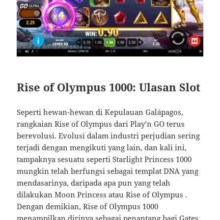
Rise of Olympus 1000: Ulasan Slot
Seperti hewan-hewan di Kepulauan Galápagos,
rangkaian Rise of Olympus dari Play’n GO terus
berevolusi. Evolusi dalam industri perjudian sering
terjadi dengan mengikuti yang lain, dan kali ini,
tampaknya sesuatu seperti Starlight Princess 1000
mungkin telah berfungsi sebagai templat DNA yang
mendasarinya, daripada apa pun yang telah
dilakukan Moon Princess atau Rise of Olympus .
Dengan demikian, Rise of Olympus 1000
menampilkan dirinya sebagai penantang bagi Gates