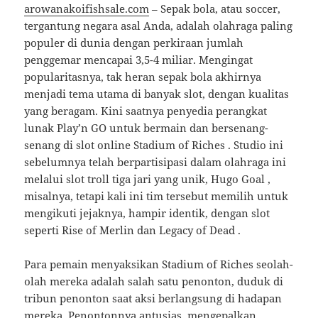
arowanakoifishsale.com
– Sepak bola, atau soccer,
tergantung negara asal Anda, adalah olahraga paling
populer di dunia dengan perkiraan jumlah
penggemar mencapai 3,5-4 miliar. Mengingat
popularitasnya, tak heran sepak bola akhirnya
menjadi tema utama di banyak slot, dengan kualitas
yang beragam. Kini saatnya penyedia perangkat
lunak Play’n GO untuk bermain dan bersenang-
senang di slot online Stadium of Riches . Studio ini
sebelumnya telah berpartisipasi dalam olahraga ini
melalui slot troll tiga jari yang unik, Hugo Goal ,
misalnya, tetapi kali ini tim tersebut memilih untuk
mengikuti jejaknya, hampir identik, dengan slot
seperti Rise of Merlin dan Legacy of Dead .
Para pemain menyaksikan Stadium of Riches seolah-
olah mereka adalah salah satu penonton, duduk di
tribun penonton saat aksi berlangsung di hadapan
mereka. Penontonnya antusias, mengepalkan