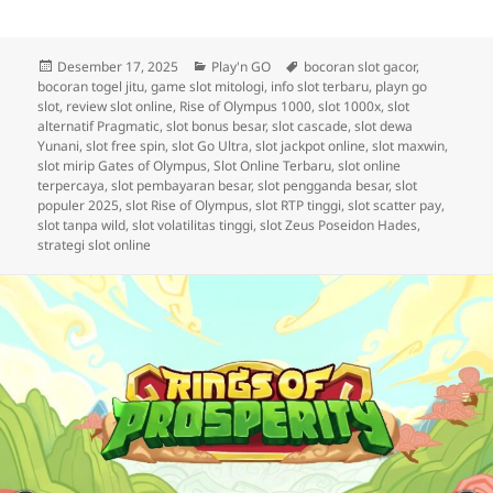
Diposkan
Kategori
Tag
Desember 17, 2025
Play'n GO
bocoran slot gacor
,
pada
bocoran togel jitu
,
game slot mitologi
,
info slot terbaru
,
playn go
slot
,
review slot online
,
Rise of Olympus 1000
,
slot 1000x
,
slot
alternatif Pragmatic
,
slot bonus besar
,
slot cascade
,
slot dewa
Yunani
,
slot free spin
,
slot Go Ultra
,
slot jackpot online
,
slot maxwin
,
slot mirip Gates of Olympus
,
Slot Online Terbaru
,
slot online
terpercaya
,
slot pembayaran besar
,
slot pengganda besar
,
slot
populer 2025
,
slot Rise of Olympus
,
slot RTP tinggi
,
slot scatter pay
,
slot tanpa wild
,
slot volatilitas tinggi
,
slot Zeus Poseidon Hades
,
strategi slot online