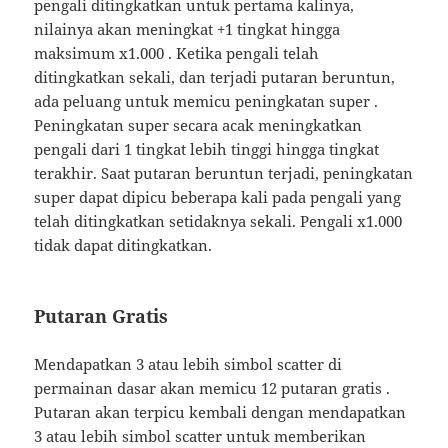
pengali ditingkatkan untuk pertama kalinya,
nilainya akan meningkat +1 tingkat hingga
maksimum x1.000 . Ketika pengali telah
ditingkatkan sekali, dan terjadi putaran beruntun,
ada peluang untuk memicu peningkatan super .
Peningkatan super secara acak meningkatkan
pengali dari 1 tingkat lebih tinggi hingga tingkat
terakhir. Saat putaran beruntun terjadi, peningkatan
super dapat dipicu beberapa kali pada pengali yang
telah ditingkatkan setidaknya sekali. Pengali x1.000
tidak dapat ditingkatkan.
Putaran Gratis
Mendapatkan 3 atau lebih simbol scatter di
permainan dasar akan memicu 12 putaran gratis .
Putaran akan terpicu kembali dengan mendapatkan
3 atau lebih simbol scatter untuk memberikan