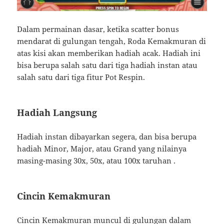
Dalam permainan dasar, ketika scatter bonus
mendarat di gulungan tengah, Roda Kemakmuran di
atas kisi akan memberikan hadiah acak. Hadiah ini
bisa berupa salah satu dari tiga hadiah instan atau
salah satu dari tiga fitur Pot Respin.
Hadiah Langsung
Hadiah instan dibayarkan segera, dan bisa berupa
hadiah Minor, Major, atau Grand yang nilainya
masing-masing 30x, 50x, atau 100x taruhan .
Cincin Kemakmuran
Cincin Kemakmuran muncul di gulungan dalam