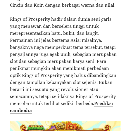
Cincin dan Koin dengan berbagai warna dan nilai.
Rings of Prosperity hadir dalam dunia seni garis
yang menawan dan berselera tinggi untuk
merepresentasikan batu, bukit, dan langit.
Permainan ini jelas bertema Asia; misalnya,
banyaknya naga memperkuat tema tersebut, tetapi
penyajiannya juga agak unik, sebagian merupakan
slot dan sebagian merupakan karya seni. Para
penikmat mungkin akan menikmati perbedaan
optik Rings of Prosperity yang halus dibandingkan
dengan tampilan kebanyakan slot sejenis. Bukan
berarti ini sesuatu yang revolusioner atau
semacamnya, tetapi setidaknya Rings of Prosperity
mencoba untuk terlihat sedikit berbeda.
Prediksi
cambodia