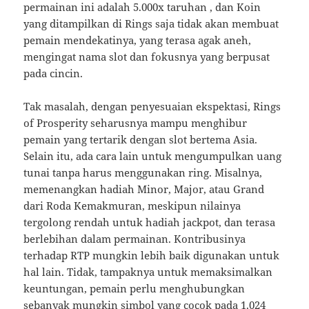
permainan ini adalah 5.000x taruhan , dan Koin
yang ditampilkan di Rings saja tidak akan membuat
pemain mendekatinya, yang terasa agak aneh,
mengingat nama slot dan fokusnya yang berpusat
pada cincin.
Tak masalah, dengan penyesuaian ekspektasi, Rings
of Prosperity seharusnya mampu menghibur
pemain yang tertarik dengan slot bertema Asia.
Selain itu, ada cara lain untuk mengumpulkan uang
tunai tanpa harus menggunakan ring. Misalnya,
memenangkan hadiah Minor, Major, atau Grand
dari Roda Kemakmuran, meskipun nilainya
tergolong rendah untuk hadiah jackpot, dan terasa
berlebihan dalam permainan. Kontribusinya
terhadap RTP mungkin lebih baik digunakan untuk
hal lain. Tidak, tampaknya untuk memaksimalkan
keuntungan, pemain perlu menghubungkan
sebanyak mungkin simbol yang cocok pada 1.024