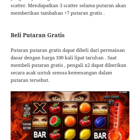
scatter. Mendapatkan 3 scatter selama putaran akan
memberikan tambahan +7 putaran gratis .
Beli Putaran Gratis
Putaran putaran gratis dapat dibeli dari permainan
dasar dengan harga 100 kali lipat taruhan . Saat
membeli putaran gratis , pengali x2 dapat diberikan
secara acak untuk semua kemenangan dalam
putaran tersebut.