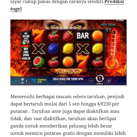
layar cukup panas dengan caranya sendiri.
Prediksi
togel
Memenuhi berbagai macam selera taruhan, penjudi
dapat bertaruh mulai dari 5 sen hingga $/€250 per
putaran . Taruhan ante juga dapat diaktifkan atau
tidak, dan saat diaktifkan, taruhan akan berlipat
ganda untuk memberikan peluang lebih besar
untuk memicu putaran gratis dengan memiliki lebih