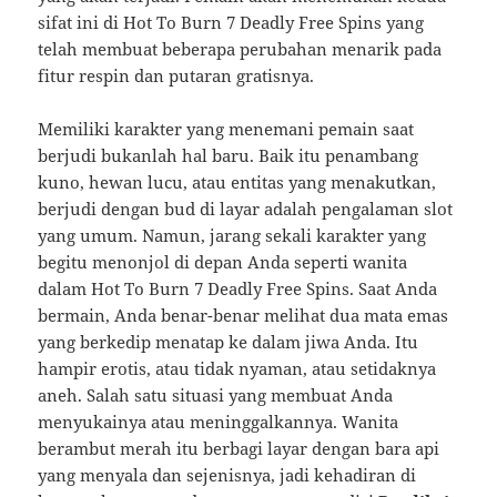
sifat ini di Hot To Burn 7 Deadly Free Spins yang
telah membuat beberapa perubahan menarik pada
fitur respin dan putaran gratisnya.
Memiliki karakter yang menemani pemain saat
berjudi bukanlah hal baru. Baik itu penambang
kuno, hewan lucu, atau entitas yang menakutkan,
berjudi dengan bud di layar adalah pengalaman slot
yang umum. Namun, jarang sekali karakter yang
begitu menonjol di depan Anda seperti wanita
dalam Hot To Burn 7 Deadly Free Spins. Saat Anda
bermain, Anda benar-benar melihat dua mata emas
yang berkedip menatap ke dalam jiwa Anda. Itu
hampir erotis, atau tidak nyaman, atau setidaknya
aneh. Salah satu situasi yang membuat Anda
menyukainya atau meninggalkannya. Wanita
berambut merah itu berbagi layar dengan bara api
yang menyala dan sejenisnya, jadi kehadiran di