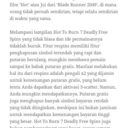
film ‘Her’ atau Joi dari ‘Blade Runner 2049’, di mana
orang tidak pernah sendirian, tetapi selalu sendirian
di waktu yang sama.
Melampaui tampilan Hot To Burn 7 Deadly Free
Spins yang tidak biasa dan ide permainannya
tidaklah buruk. Fitur respins memiliki fitur
penghapusan simbol terendah yang rapi dan
putaran berulang, mungkin membawa pemain
sampai ke babak putaran gratis. Manfaat melakukan
hal itu dari respins adalah pengali x2 yang dijamin
untuk kemenangan putaran gratis, yang belum
tentu Anda dapatkan dari aktivasi 3-scatter. Namun,
Anda mungkin mendapatkannya. Putaran gratis
juga menghapus banyak simbol bayaran rendah
yang tidak diinginkan, meskipun ini bukan jaminan
untuk mendapatkan kemenangan bayaran tinggi
yang besar. Hot To Burn 7 Deadly Free Spins juga
bukan pembayar tinggi yang besar, secara umum,