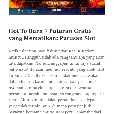
Hot To Burn 7 Putaran Gratis
yang Mematikan: Putusan Slot
Ketika slot non-bass fishing dari Reel Kingdom
muncul, sungguh tidak ada yang tahu apa yang akan
kita dapatkan. Namun, anggapan umumnya adalah
bahwa slot itu akan menjadi sesuatu yang aneh. Hot
To Burn 7 Deadly Free Spins tidak mengecewakan
dalam hal itu, karena presentasinya nyaris tidak
nyaman karena close-up ekstrem dari wanita
berambut merah dan matanya yang menatap seperti
robot. Mungkin ini adalah pertanda masa depan
yang tidak terlalu jauh, di mana para penjudi
bertaruh bersama entitas AI seperti Samantha dari