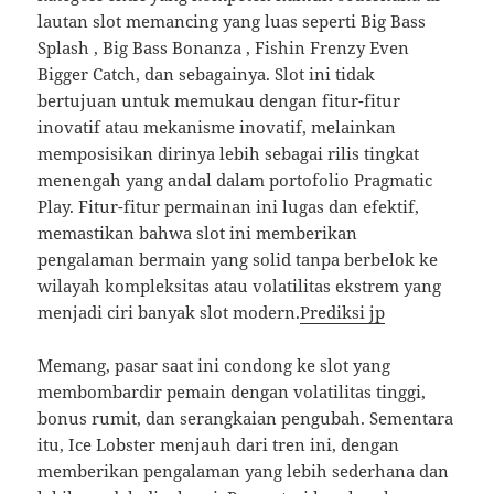
lautan slot memancing yang luas seperti Big Bass
Splash , Big Bass Bonanza , Fishin Frenzy Even
Bigger Catch, dan sebagainya. Slot ini tidak
bertujuan untuk memukau dengan fitur-fitur
inovatif atau mekanisme inovatif, melainkan
memposisikan dirinya lebih sebagai rilis tingkat
menengah yang andal dalam portofolio Pragmatic
Play. Fitur-fitur permainan ini lugas dan efektif,
memastikan bahwa slot ini memberikan
pengalaman bermain yang solid tanpa berbelok ke
wilayah kompleksitas atau volatilitas ekstrem yang
menjadi ciri banyak slot modern.
Prediksi jp
Memang, pasar saat ini condong ke slot yang
membombardir pemain dengan volatilitas tinggi,
bonus rumit, dan serangkaian pengubah. Sementara
itu, Ice Lobster menjauh dari tren ini, dengan
memberikan pengalaman yang lebih sederhana dan