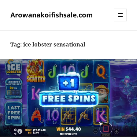
Arowanakoifishsale.com
MENU
DAN
WIDGET
Tag:
ice lobster sensational