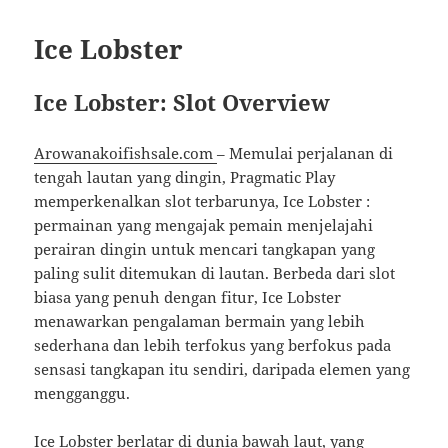
Ice Lobster
Ice Lobster: Slot Overview
Arowanakoifishsale.com
– Memulai perjalanan di
tengah lautan yang dingin, Pragmatic Play
memperkenalkan slot terbarunya, Ice Lobster :
permainan yang mengajak pemain menjelajahi
perairan dingin untuk mencari tangkapan yang
paling sulit ditemukan di lautan. Berbeda dari slot
biasa yang penuh dengan fitur, Ice Lobster
menawarkan pengalaman bermain yang lebih
sederhana dan lebih terfokus yang berfokus pada
sensasi tangkapan itu sendiri, daripada elemen yang
mengganggu.
Ice Lobster berlatar di dunia bawah laut, yang