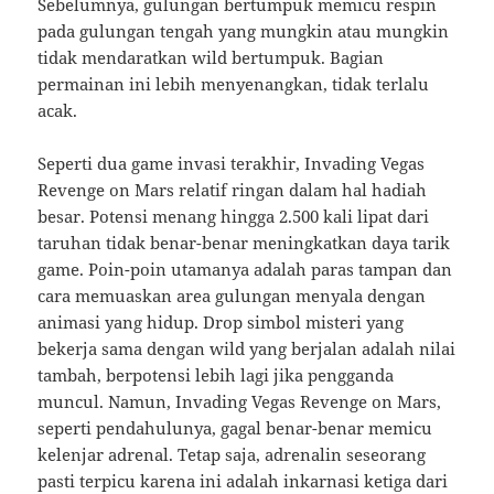
Sebelumnya, gulungan bertumpuk memicu respin
pada gulungan tengah yang mungkin atau mungkin
tidak mendaratkan wild bertumpuk. Bagian
permainan ini lebih menyenangkan, tidak terlalu
acak.
Seperti dua game invasi terakhir, Invading Vegas
Revenge on Mars relatif ringan dalam hal hadiah
besar. Potensi menang hingga 2.500 kali lipat dari
taruhan tidak benar-benar meningkatkan daya tarik
game. Poin-poin utamanya adalah paras tampan dan
cara memuaskan area gulungan menyala dengan
animasi yang hidup. Drop simbol misteri yang
bekerja sama dengan wild yang berjalan adalah nilai
tambah, berpotensi lebih lagi jika pengganda
muncul. Namun, Invading Vegas Revenge on Mars,
seperti pendahulunya, gagal benar-benar memicu
kelenjar adrenal. Tetap saja, adrenalin seseorang
pasti terpicu karena ini adalah inkarnasi ketiga dari