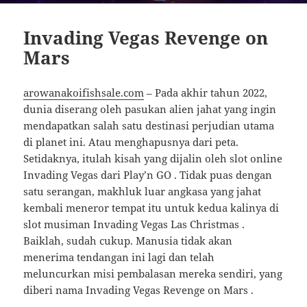
Invading Vegas Revenge on
Mars
arowanakoifishsale.com
– Pada akhir tahun 2022,
dunia diserang oleh pasukan alien jahat yang ingin
mendapatkan salah satu destinasi perjudian utama
di planet ini. Atau menghapusnya dari peta.
Setidaknya, itulah kisah yang dijalin oleh slot online
Invading Vegas dari Play’n GO . Tidak puas dengan
satu serangan, makhluk luar angkasa yang jahat
kembali meneror tempat itu untuk kedua kalinya di
slot musiman Invading Vegas Las Christmas .
Baiklah, sudah cukup. Manusia tidak akan
menerima tendangan ini lagi dan telah
meluncurkan misi pembalasan mereka sendiri, yang
diberi nama Invading Vegas Revenge on Mars .