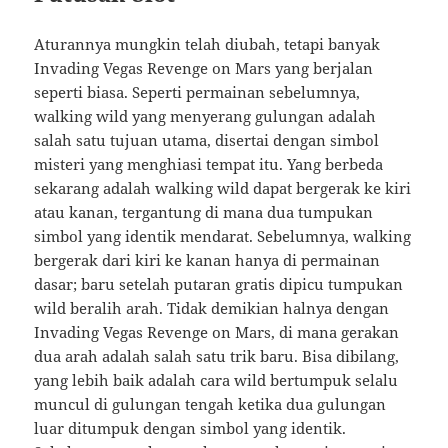
Aturannya mungkin telah diubah, tetapi banyak
Invading Vegas Revenge on Mars yang berjalan
seperti biasa. Seperti permainan sebelumnya,
walking wild yang menyerang gulungan adalah
salah satu tujuan utama, disertai dengan simbol
misteri yang menghiasi tempat itu. Yang berbeda
sekarang adalah walking wild dapat bergerak ke kiri
atau kanan, tergantung di mana dua tumpukan
simbol yang identik mendarat. Sebelumnya, walking
bergerak dari kiri ke kanan hanya di permainan
dasar; baru setelah putaran gratis dipicu tumpukan
wild beralih arah. Tidak demikian halnya dengan
Invading Vegas Revenge on Mars, di mana gerakan
dua arah adalah salah satu trik baru. Bisa dibilang,
yang lebih baik adalah cara wild bertumpuk selalu
muncul di gulungan tengah ketika dua gulungan
luar ditumpuk dengan simbol yang identik.