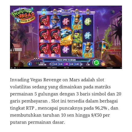
Invading Vegas Revenge on Mars adalah slot
volatilitas sedang yang dimainkan pada matriks
permainan 5 gulungan dengan 3 baris simbol dan 20
garis pembayaran . Slot ini tersedia dalam berbagai
tingkat RTP , mencapai puncaknya pada 96,2% , dan
membutuhkan taruhan 10 sen hingga $/€50 per
putaran permainan dasar.