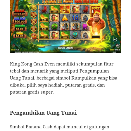
King Kong Cash Even memiliki sekumpulan fitur
tebal dan menarik yang meliputi Pengumpulan
Uang Tunai, berbagai simbol Kumpulkan yang bisa
dibuka, pilih saya hadiah, putaran gratis, dan
putaran gratis super.
Pengambilan Uang Tunai
Simbol Banana Cash dapat muncul di gulungan