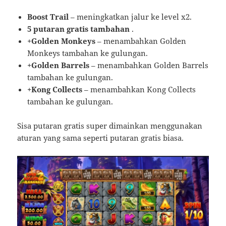
Boost Trail
– meningkatkan jalur ke level x2.
5 putaran gratis tambahan
.
+Golden Monkeys
– menambahkan Golden
Monkeys tambahan ke gulungan.
+Golden Barrels
– menambahkan Golden Barrels
tambahan ke gulungan.
+Kong Collects
– menambahkan Kong Collects
tambahan ke gulungan.
Sisa putaran gratis super dimainkan menggunakan
aturan yang sama seperti putaran gratis biasa.