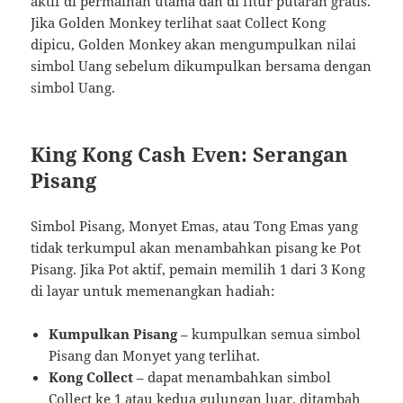
aktif di permainan utama dan di fitur putaran gratis.
Jika Golden Monkey terlihat saat Collect Kong
dipicu, Golden Monkey akan mengumpulkan nilai
simbol Uang sebelum dikumpulkan bersama dengan
simbol Uang.
King Kong Cash Even: Serangan
Pisang
Simbol Pisang, Monyet Emas, atau Tong Emas yang
tidak terkumpul akan menambahkan pisang ke Pot
Pisang. Jika Pot aktif, pemain memilih 1 dari 3 Kong
di layar untuk memenangkan hadiah:
Kumpulkan Pisang
– kumpulkan semua simbol
Pisang dan Monyet yang terlihat.
Kong Collect
– dapat menambahkan simbol
Collect ke 1 atau kedua gulungan luar, ditambah