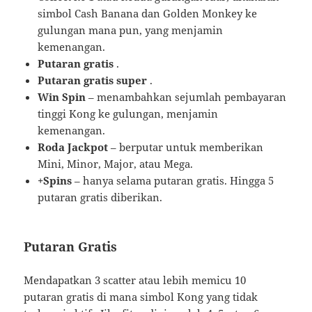
simbol Cash Banana dan Golden Monkey ke
gulungan mana pun, yang menjamin
kemenangan.
Putaran gratis
.
Putaran gratis super
.
Win Spin
– menambahkan sejumlah pembayaran
tinggi Kong ke gulungan, menjamin
kemenangan.
Roda Jackpot
– berputar untuk memberikan
Mini, Minor, Major, atau Mega.
+Spins
– hanya selama putaran gratis. Hingga 5
putaran gratis diberikan.
Putaran Gratis
Mendapatkan 3 scatter atau lebih memicu 10
putaran gratis di mana simbol Kong yang tidak