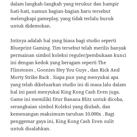
dalam langkah-langkah yang terukur dan hampir
hati-hati, namun bagian-bagian baru tersebut
melengkapi gameplay, yang tidak terlalu buruk
untuk didemokan.
Intinya adalah hal yang biasa bagi studio seperti
Blueprint Gaming. Tim tersebut telah merilis banyak
permainan simbol koleksi reguler/pembukaan kunci
ini dengan kedok yang beragam seperti The
Flinstones , Goonies Hey You Guys , dan Rick And
Morty Strike Back . Siapa pun yang menyukai apa
yang telah dikeluarkan studio ini di masa lalu dalam
hal ini pasti menyukai King Kong Cash Even juga.
Game ini memiliki fitur Banana Blitz untuk dicoba,
serangkaian simbol Koleksi yang diubah, dan
kemenangan maksimum taruhan 10.000x . Bagi
penggemar gaya ini, King Kong Cash Even sulit
untuk disalahkan.