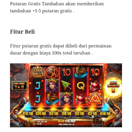
Putaran Gratis Tambahan akan memberikan
tambahan +1-5 putaran gratis .
Fitur Beli
Fitur putaran gratis dapat dibeli dari permainan
dasar dengan biaya 100x total taruhan .