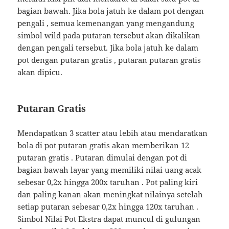
bagian bawah. Jika bola jatuh ke dalam pot dengan
pengali , semua kemenangan yang mengandung
simbol wild pada putaran tersebut akan dikalikan
dengan pengali tersebut. Jika bola jatuh ke dalam
pot dengan putaran gratis , putaran putaran gratis
akan dipicu.
Putaran Gratis
Mendapatkan 3 scatter atau lebih atau mendaratkan
bola di pot putaran gratis akan memberikan 12
putaran gratis . Putaran dimulai dengan pot di
bagian bawah layar yang memiliki nilai uang acak
sebesar 0,2x hingga 200x taruhan . Pot paling kiri
dan paling kanan akan meningkat nilainya setelah
setiap putaran sebesar 0,2x hingga 120x taruhan .
Simbol Nilai Pot Ekstra dapat muncul di gulungan