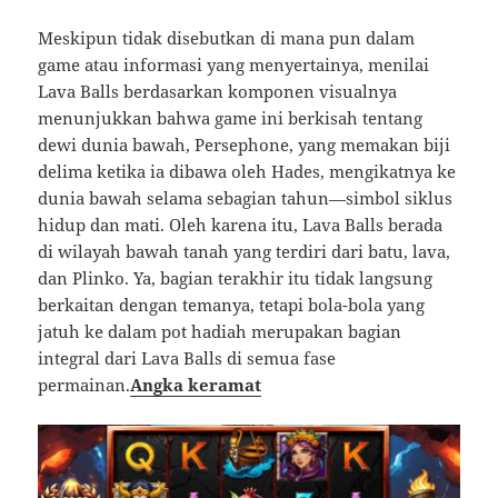
Meskipun tidak disebutkan di mana pun dalam
game atau informasi yang menyertainya, menilai
Lava Balls berdasarkan komponen visualnya
menunjukkan bahwa game ini berkisah tentang
dewi dunia bawah, Persephone, yang memakan biji
delima ketika ia dibawa oleh Hades, mengikatnya ke
dunia bawah selama sebagian tahun—simbol siklus
hidup dan mati. Oleh karena itu, Lava Balls berada
di wilayah bawah tanah yang terdiri dari batu, lava,
dan Plinko. Ya, bagian terakhir itu tidak langsung
berkaitan dengan temanya, tetapi bola-bola yang
jatuh ke dalam pot hadiah merupakan bagian
integral dari Lava Balls di semua fase
permainan.
Angka keramat