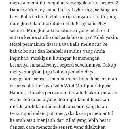
mereka memiliki tampilan yang agak kuno, seperti 3
Dancing Monkeys atau Lucky Lightning , sedangkan
Lava Balls terlihat lebih mirip dengan sesuatu yang
mungkin telah diproduksi oleh Pragmatic Play
sendiri. Mungkin ada kolaborasi yang lebih erat
antara kedua studio daripada biasanya? Tidak yakin,
tetapi permainan dasar Lava Balls meluncur ke
babak bonus dan kembali semulus yang Anda
inginkan, meskipun hitungan kemenangan
besarnya sama klisenya seperti sebelumnya. Cukup
menyenangkan juga bahwa pemain dapat
mengalami sensasi menjatuhkan bola di permainan
dasar saat fitur Lava Balls Wild Multiplier dipicu.
Namun, klimaks permainan terjadi di akhir putaran
gratis ketika bola yang dikumpulkan dilepaskan
untuk jatuh ke nilai hadiah apa pun yang telah
terkumpul dalam pot, menyaksikannya memantul
ke arah atau menjauh dari nilai yang lebih besar
dengan cara menggoda seperti yang dilakukan