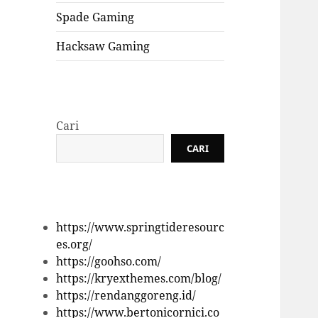
Spade Gaming
Hacksaw Gaming
Cari
CARI
https://www.springtideresourc
es.org/
https://goohso.com/
https://kryexthemes.com/blog/
https://rendanggoreng.id/
https://www.bertonicornici.co