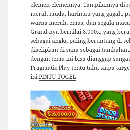
elemen-elemennya. Tampilannya dip
merah muda, harimau yang gagah, p
warna merah, emas, dan segala maca
Grand-nya bernilai 8.000x, yang bera
sebagai angka paling beruntung di se
diselipkan di sana sebagai tambahan. 
dengan tema ini bisa dianggap sangat
Pragmatic Play tentu tahu siapa targ
ini.
PINTU TOGEL