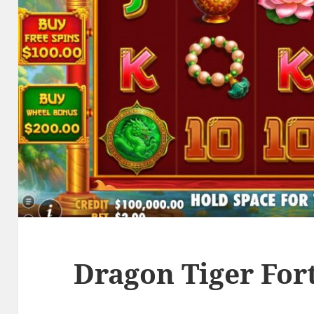
Dragon Tiger For