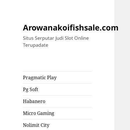
Arowanakoifishsale.com
Situs Serputar Judi Slot Online
Terupadate
Pragmatic Play
Pg Soft
Habanero
Micro Gaming
Nolimit City