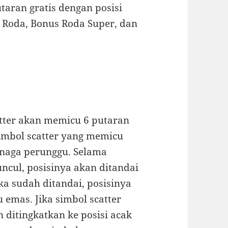
taran gratis dengan posisi
s Roda, Bonus Roda Super, dan
tter akan memicu 6 putaran
 simbol scatter yang memicu
 naga perunggu. Selama
uncul, posisinya akan ditandai
ka sudah ditandai, posisinya
 emas. Jika simbol scatter
n ditingkatkan ke posisi acak