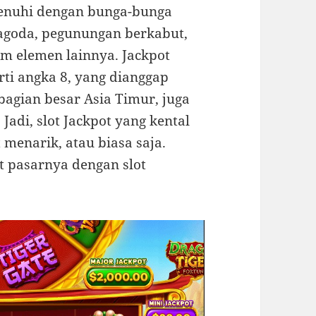
enuhi dengan bunga-bunga
agoda, pegunungan berkabut,
m elemen lainnya. Jackpot
rti angka 8, yang dianggap
bagian besar Asia Timur, juga
Jadi, slot Jackpot yang kental
 menarik, atau biasa saja.
et pasarnya dengan slot