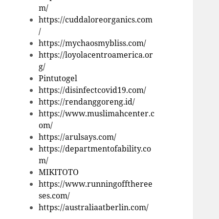
m/
https://cuddaloreorganics.com
/
https://mychaosmybliss.com/
https://loyolacentroamerica.or
g/
Pintutogel
https://disinfectcovid19.com/
https://rendanggoreng.id/
https://www.muslimahcenter.c
om/
https://arulsays.com/
https://departmentofability.co
m/
MIKITOTO
https://www.runningofftheree
ses.com/
https://australiaatberlin.com/