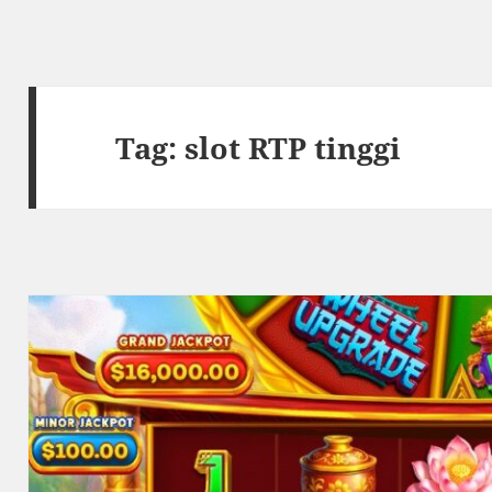
Tag:
slot RTP tinggi