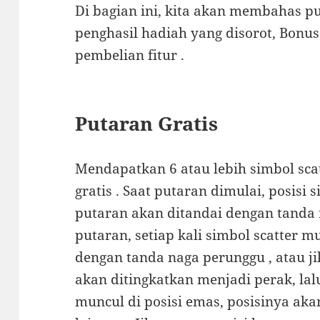
Di bagian ini, kita akan membahas pu
penghasil hadiah yang disorot, Bonu
pembelian fitur .
Putaran Gratis
Mendapatkan 6 atau lebih simbol sca
gratis . Saat putaran dimulai, posisi
putaran akan ditandai dengan tanda
putaran, setiap kali simbol scatter m
dengan tanda naga perunggu , atau ji
akan ditingkatkan menjadi perak, lalu
muncul di posisi emas, posisinya aka