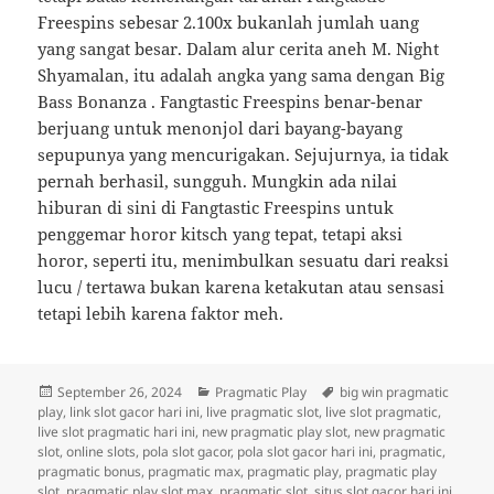
Freespins sebesar 2.100x bukanlah jumlah uang
yang sangat besar. Dalam alur cerita aneh M. Night
Shyamalan, itu adalah angka yang sama dengan Big
Bass Bonanza . Fangtastic Freespins benar-benar
berjuang untuk menonjol dari bayang-bayang
sepupunya yang mencurigakan. Sejujurnya, ia tidak
pernah berhasil, sungguh. Mungkin ada nilai
hiburan di sini di Fangtastic Freespins untuk
penggemar horor kitsch yang tepat, tetapi aksi
horor, seperti itu, menimbulkan sesuatu dari reaksi
lucu / tertawa bukan karena ketakutan atau sensasi
tetapi lebih karena faktor meh.
Diposkan
Kategori
Tag
September 26, 2024
Pragmatic Play
big win pragmatic
pada
play
,
link slot gacor hari ini
,
live pragmatic slot
,
live slot pragmatic
,
live slot pragmatic hari ini
,
new pragmatic play slot
,
new pragmatic
slot
,
online slots
,
pola slot gacor
,
pola slot gacor hari ini
,
pragmatic
,
pragmatic bonus
,
pragmatic max
,
pragmatic play
,
pragmatic play
slot
,
pragmatic play slot max
,
pragmatic slot
,
situs slot gacor hari ini
,