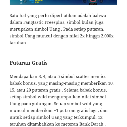
Satu hal yang perlu diperhatikan adalah bahwa
dalam Fangtastic Freespins, simbol bulan juga
merupakan simbol Uang . Pada setiap putaran,
simbol Uang muncul dengan nilai 2x hingga 2.000x
taruhan .
Putaran Gratis
Mendapatkan 3, 4, atau 5 simbol scatter memicu
babak bonus, yang masing-masing memberikan 10,
15, atau 20 putaran gratis . Selama babak bonus,
setiap simbol wild mengumpulkan nilai simbol
Uang pada gulungan. Setiap simbol wild yang
muncul memberikan +1 putaran gratis lagi , dan
untuk setiap simbol Uang yang terkumpul, 1x
taruhan ditambahkan ke meteran Bank Darah .