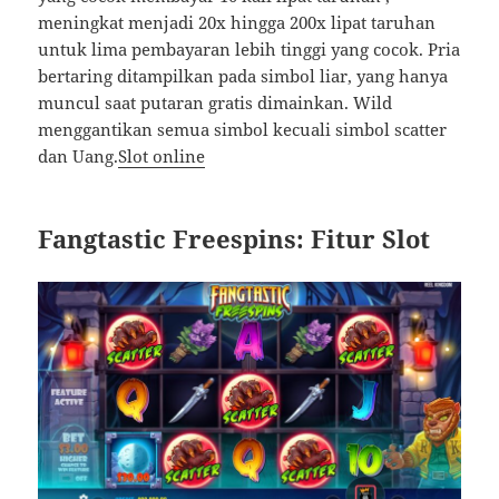
meningkat menjadi 20x hingga 200x lipat taruhan
untuk lima pembayaran lebih tinggi yang cocok. Pria
bertaring ditampilkan pada simbol liar, yang hanya
muncul saat putaran gratis dimainkan. Wild
menggantikan semua simbol kecuali simbol scatter
dan Uang.
Slot online
Fangtastic Freespins: Fitur Slot