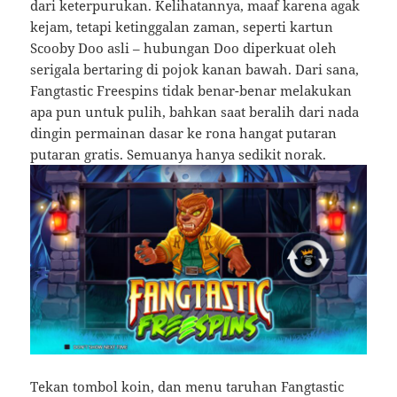
dari keterpurukan. Kelihatannya, maaf karena agak
kejam, tetapi ketinggalan zaman, seperti kartun
Scooby Doo asli – hubungan Doo diperkuat oleh
serigala bertaring di pojok kanan bawah. Dari sana,
Fangtastic Freespins tidak benar-benar melakukan
apa pun untuk pulih, bahkan saat beralih dari nada
dingin permainan dasar ke rona hangat putaran
putaran gratis. Semuanya hanya sedikit norak.
Tekan tombol koin, dan menu taruhan Fangtastic