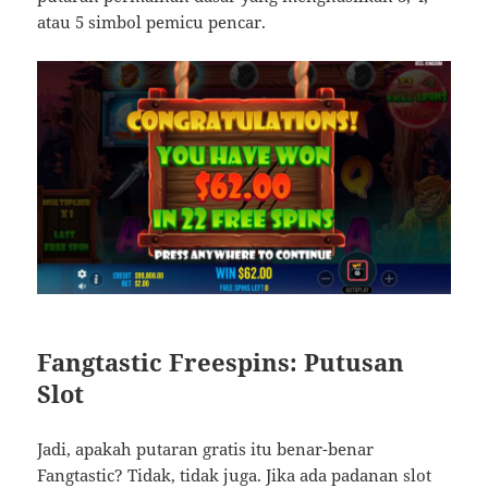
atau 5 simbol pemicu pencar.
Fangtastic Freespins: Putusan
Slot
Jadi, apakah putaran gratis itu benar-benar
Fangtastic? Tidak, tidak juga. Jika ada padanan slot