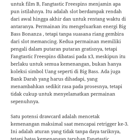
untuk film B, Fangtastic Freespins menjamin apa
pun istilahnya. Itu adalah slot berdampak rendah
dari awal hingga akhir dan untuk rentang waktu di
antaranya. Permainan itu mengeluarkan energi Big
Bass Bonanza , tetapi tanpa suasana riang gembira
dari slot memancing. Kedua permainan memiliki
pengali dalam putaran putaran gratisnya, tetapi
Fangtastic Freespins dibatasi pada x3, meskipun itu
berlaku untuk semua kemenangan, bukan hanya
koleksi simbol Uang seperti di Big Bass. Ada juga
Bank Darah yang harus dihadapi, yang
menambahkan sedikit rasa pada prosesnya, tetapi
tidak cukup untuk menyelamatkan permainan
sepenuhnya.
Satu potensi drawcard adalah mencetak
kemenangan maksimal saat mencapai retrigger ke-3.
Ini adalah aturan yang tidak tanpa daya tariknya,
tetapi batas kemenangan taruhan Fangtastic