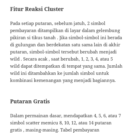
Fitur Reaksi Cluster
Pada setiap putaran, sebelum jatuh, 2 simbol
pembayaran ditampilkan di layar dalam gelembung
pikiran si tikus tanah . Jika simbol-simbol ini berada
di gulungan dan berdekatan satu sama lain di akhir
putaran, simbol-simbol tersebut berubah menjadi
wild . Secara acak , saat berubah, 1, 2, 3, 4, atau 5
wild dapat ditempatkan di tempat yang sama. Jumlah
wild ini ditambahkan ke jumlah simbol untuk
kombinasi kemenangan yang menjadi bagiannya.
Putaran Gratis
Dalam permainan dasar, mendapatkan 4, 5, 6, atau 7
simbol scatter memicu 8, 10, 12, atau 14 putaran
gratis , masing-masing. Tabel pembayaran