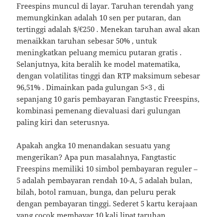
Freespins muncul di layar. Taruhan terendah yang
memungkinkan adalah 10 sen per putaran, dan
tertinggi adalah $/€250 . Menekan taruhan awal akan
menaikkan taruhan sebesar 50% , untuk
meningkatkan peluang memicu putaran gratis .
Selanjutnya, kita beralih ke model matematika,
dengan volatilitas tinggi dan RTP maksimum sebesar
96,51% . Dimainkan pada gulungan 5×3 , di
sepanjang 10 garis pembayaran Fangtastic Freespins,
kombinasi pemenang dievaluasi dari gulungan
paling kiri dan seterusnya.
Apakah angka 10 menandakan sesuatu yang
mengerikan? Apa pun masalahnya, Fangtastic
Freespins memiliki 10 simbol pembayaran reguler –
5 adalah pembayaran rendah 10-A, 5 adalah bulan,
bilah, botol ramuan, bunga, dan peluru perak
dengan pembayaran tinggi. Sederet 5 kartu kerajaan
yang cocok membayar 10 kali lipat taruhan ,