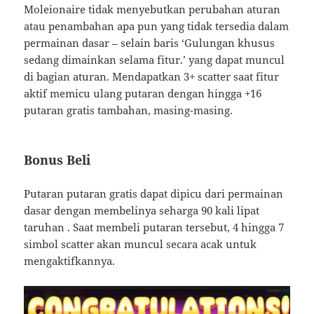
Moleionaire tidak menyebutkan perubahan aturan
atau penambahan apa pun yang tidak tersedia dalam
permainan dasar – selain baris ‘Gulungan khusus
sedang dimainkan selama fitur.’ yang dapat muncul
di bagian aturan. Mendapatkan 3+ scatter saat fitur
aktif memicu ulang putaran dengan hingga +16
putaran gratis tambahan, masing-masing.
Bonus Beli
Putaran putaran gratis dapat dipicu dari permainan
dasar dengan membelinya seharga 90 kali lipat
taruhan . Saat membeli putaran tersebut, 4 hingga 7
simbol scatter akan muncul secara acak untuk
mengaktifkannya.