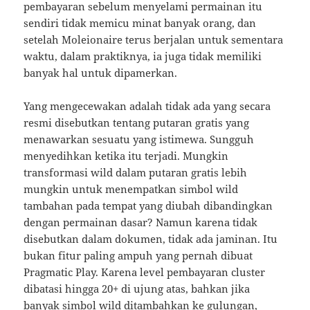
pembayaran sebelum menyelami permainan itu
sendiri tidak memicu minat banyak orang, dan
setelah Moleionaire terus berjalan untuk sementara
waktu, dalam praktiknya, ia juga tidak memiliki
banyak hal untuk dipamerkan.
Yang mengecewakan adalah tidak ada yang secara
resmi disebutkan tentang putaran gratis yang
menawarkan sesuatu yang istimewa. Sungguh
menyedihkan ketika itu terjadi. Mungkin
transformasi wild dalam putaran gratis lebih
mungkin untuk menempatkan simbol wild
tambahan pada tempat yang diubah dibandingkan
dengan permainan dasar? Namun karena tidak
disebutkan dalam dokumen, tidak ada jaminan. Itu
bukan fitur paling ampuh yang pernah dibuat
Pragmatic Play. Karena level pembayaran cluster
dibatasi hingga 20+ di ujung atas, bahkan jika
banyak simbol wild ditambahkan ke gulungan,