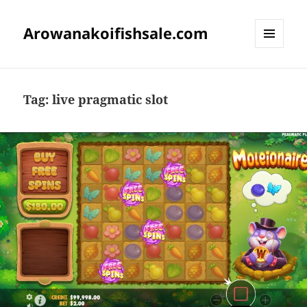
Arowanakoifishsale.com
MENU
DAN
WIDGET
Tag:
live pragmatic slot