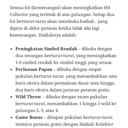
Semua hit (kemenangan) akan meningkatkan Hit
Collector yang terletak di atas gulungan. Setiap dua
hit berturut-turut akan membuka hadiah , yang
dipicu di akhir putaran ketika tidak ada lagi
kemenangan. Hadiahnya adalah:
Peningkatan Simbol Rendah
– dibuka dengan
dua serangan berturut-turut, yang meningkatkan
1-6 simbol rendah ke simbol tinggi yang sesuai.
Perluasan Papan
– dibuka dengan empat
pukulan berturut-turut, yang menambahkan satu
baris ekstra dalam permainan dasar atau hingga
dua baris ekstra dalam putaran putaran gratis.
Wild Throw
– dibuka dengan enam pukulan
berturut-turut, menambahkan 1 hingga 3 wild ke
gulungan 2, 3, atau 4.
Game Bonus
– delapan pukulan berturut-turut
memicu putaran gratis dengan Hadiah Kolektor