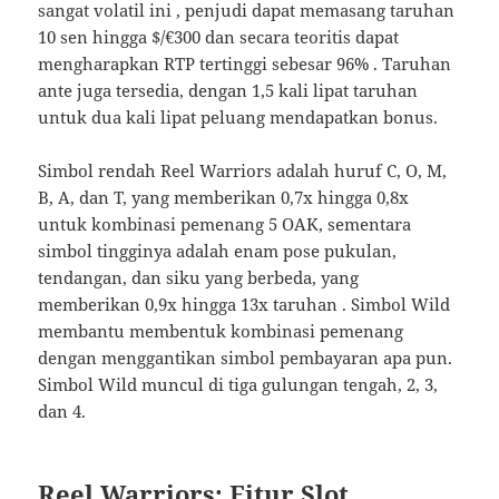
sangat volatil ini , penjudi dapat memasang taruhan
10 sen hingga $/€300 dan secara teoritis dapat
mengharapkan RTP tertinggi sebesar 96% . Taruhan
ante juga tersedia, dengan 1,5 kali lipat taruhan
untuk dua kali lipat peluang mendapatkan bonus.
Simbol rendah Reel Warriors adalah huruf C, O, M,
B, A, dan T, yang memberikan 0,7x hingga 0,8x
untuk kombinasi pemenang 5 OAK, sementara
simbol tingginya adalah enam pose pukulan,
tendangan, dan siku yang berbeda, yang
memberikan 0,9x hingga 13x taruhan . Simbol Wild
membantu membentuk kombinasi pemenang
dengan menggantikan simbol pembayaran apa pun.
Simbol Wild muncul di tiga gulungan tengah, 2, 3,
dan 4.
Reel Warriors: Fitur Slot