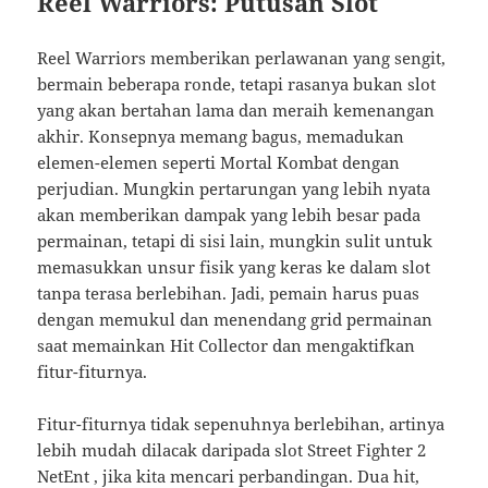
Reel Warriors: Putusan Slot
Reel Warriors memberikan perlawanan yang sengit,
bermain beberapa ronde, tetapi rasanya bukan slot
yang akan bertahan lama dan meraih kemenangan
akhir. Konsepnya memang bagus, memadukan
elemen-elemen seperti Mortal Kombat dengan
perjudian. Mungkin pertarungan yang lebih nyata
akan memberikan dampak yang lebih besar pada
permainan, tetapi di sisi lain, mungkin sulit untuk
memasukkan unsur fisik yang keras ke dalam slot
tanpa terasa berlebihan. Jadi, pemain harus puas
dengan memukul dan menendang grid permainan
saat memainkan Hit Collector dan mengaktifkan
fitur-fiturnya.
Fitur-fiturnya tidak sepenuhnya berlebihan, artinya
lebih mudah dilacak daripada slot Street Fighter 2
NetEnt , jika kita mencari perbandingan. Dua hit,