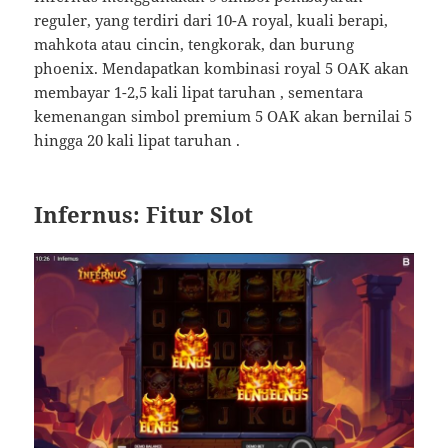
reguler, yang terdiri dari 10-A royal, kuali berapi,
mahkota atau cincin, tengkorak, dan burung
phoenix. Mendapatkan kombinasi royal 5 OAK akan
membayar 1-2,5 kali lipat taruhan , sementara
kemenangan simbol premium 5 OAK akan bernilai 5
hingga 20 kali lipat taruhan .
Infernus: Fitur Slot