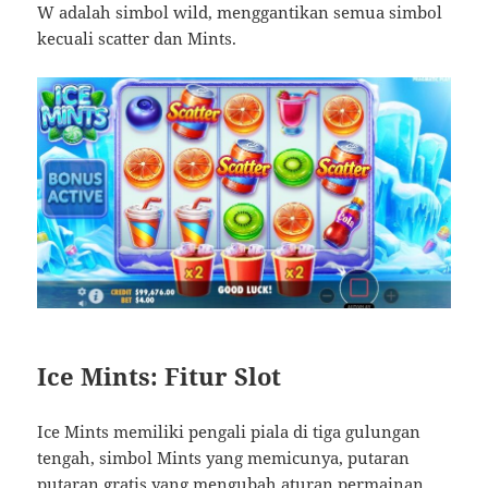
W adalah simbol wild, menggantikan semua simbol
kecuali scatter dan Mints.
Ice Mints:
Fitur Slot
Ice Mints memiliki pengali piala di tiga gulungan
tengah, simbol Mints yang memicunya, putaran
putaran gratis yang mengubah aturan permainan