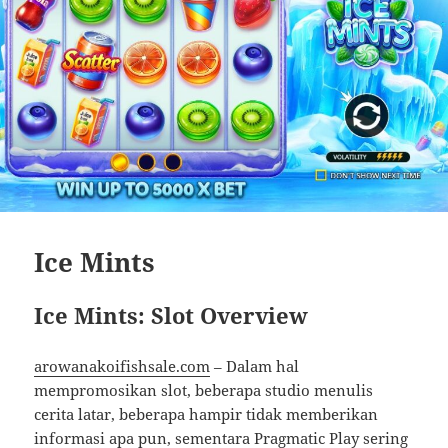
Ice Mints
Ice Mints: Slot Overview
arowanakoifishsale.com
– Dalam hal
mempromosikan slot, beberapa studio menulis
cerita latar, beberapa hampir tidak memberikan
informasi apa pun, sementara Pragmatic Play sering