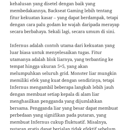
kehalusan yang disetel dengan baik yang
membedakannya, Backseat Gaming lebih tentang
fitur kekuatan kasar – yang dapat berdampak, tetapi
dengan cara palu godam ke wajah daripada merayap
secara berbahaya. Sekali lagi, secara umum di sini.
Infernus adalah contoh utama dari kekuatan yang
luar biasa untuk menyelesaikan tugas. Fitur
utamanya adalah blok liarnya, yang terbanting ke
tempat hingga ukuran 5×5, yang akan
melumpuhkan seluruh grid. Monster liar mungkin
memiliki efek yang kuat dengan sendirinya, tetapi
Infernus mengambil beberapa langkah lebih jauh
dengan membuat setiap kepala di alam liar
menghasilkan pengganda yang dijumlahkan
bersama. Pengganda liar yang besar dapat membuat
perbedaan yang signifikan pada putaran, yang
membuat Infernus cukup fluktuatif. Misalnya,
putaran gratis dapat berjalan tidak efektif sebelum