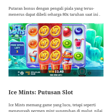
Putaran bonus dengan pengali piala yang terus-
menerus dapat dibeli seharga 80x taruhan saat ini .
Ice Mints: Putusan Slot
Ice Mints memang game yang lucu, tetapi seperti
mengunyah permen mint sungguhan di mulut, nilai