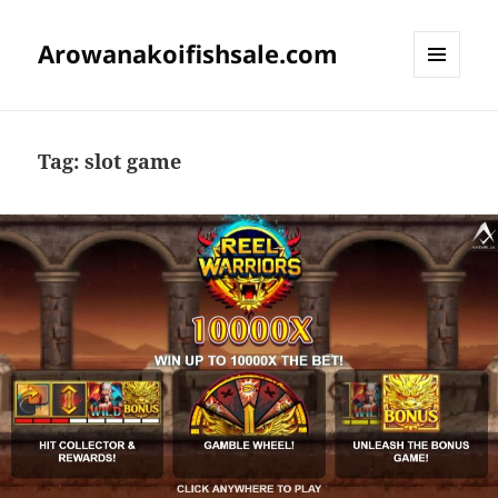
Arowanakoifishsale.com
MENU
DAN
WIDGET
Tag:
slot game