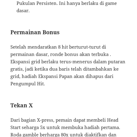
Pukulan Persisten. Ini hanya berlaku di game
dasar.
Permainan Bonus
Setelah mendaratkan 8 hit berturut-turut di
permainan dasar, ronde bonus akan terbuka .
Ekspansi grid berlaku terus-menerus dalam putaran
gratis, jadi ketika dua baris telah ditambahkan ke
grid, hadiah Ekspansi Papan akan dihapus dari
Pengumpul Hit.
Tekan X
Dari bagian X-press, pemain dapat membeli Head
Start seharga 5x untuk membuka hadiah pertama.
Roda gamble berharga 80x untuk diaktifkan dan