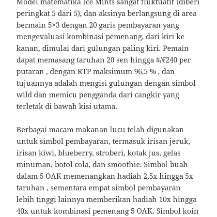
Model matematika Ice Mints sangat fluktuatif (diberi
peringkat 5 dari 5), dan aksinya berlangsung di area
bermain 5×3 dengan 20 garis pembayaran yang
mengevaluasi kombinasi pemenang, dari kiri ke
kanan, dimulai dari gulungan paling kiri. Pemain
dapat memasang taruhan 20 sen hingga $/€240 per
putaran , dengan RTP maksimum 96,5 % , dan
tujuannya adalah mengisi gulungan dengan simbol
wild dan memicu pengganda dari cangkir yang
terletak di bawah kisi utama.
Berbagai macam makanan lucu telah digunakan
untuk simbol pembayaran, termasuk irisan jeruk,
irisan kiwi, blueberry, stroberi, kotak jus, gelas
minuman, botol cola, dan smoothie. Simbol buah
dalam 5 OAK memenangkan hadiah 2,5x hingga 5x
taruhan , sementara empat simbol pembayaran
lebih tinggi lainnya memberikan hadiah 10x hingga
40x untuk kombinasi pemenang 5 OAK. Simbol koin