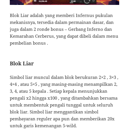
Blok Liar adalah yang memberi Infernus pukulan
mekanisnya, tersedia dalam permainan dasar, dan
juga dalam 2 ronde bonus – Gerbang Inferno dan
Kemarahan Cerberus, yang dapat dibeli dalam menu
pembelian bonus .
Blok Liar
Simbol liar muncul dalam blok berukuran 2×2 , 3×3 ,
4×4 , atau 5×5 , yang masing-masing menampilkan 2,
3, 4, atau 5 kepala . Setiap kepala menunjukkan
pengali x2 hingga x100 , yang ditambahkan bersama
untuk membentuk pengali tunggal untuk seluruh
blok liar. Simbol liar menggantikan simbol
pembayaran reguler apa pun dan memberikan 20x
untuk garis kemenangan 5-wild.