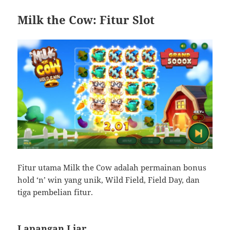
Milk the Cow
: Fitur Slot
Fitur utama Milk the Cow adalah permainan bonus
hold ‘n’ win yang unik, Wild Field, Field Day, dan
tiga pembelian fitur.
Lapangan Liar