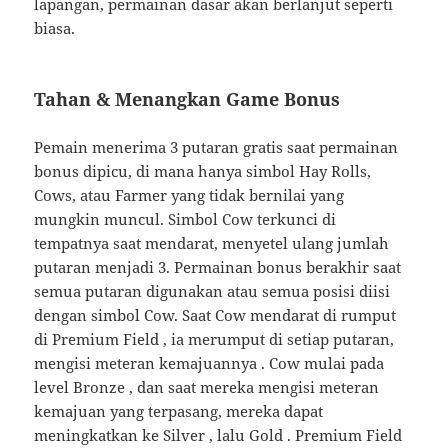
lapangan, permainan dasar akan berlanjut seperti
biasa.
Tahan & Menangkan Game Bonus
Pemain menerima 3 putaran gratis saat permainan
bonus dipicu, di mana hanya simbol Hay Rolls,
Cows, atau Farmer yang tidak bernilai yang
mungkin muncul. Simbol Cow terkunci di
tempatnya saat mendarat, menyetel ulang jumlah
putaran menjadi 3. Permainan bonus berakhir saat
semua putaran digunakan atau semua posisi diisi
dengan simbol Cow. Saat Cow mendarat di rumput
di Premium Field , ia merumput di setiap putaran,
mengisi meteran kemajuannya . Cow mulai pada
level Bronze , dan saat mereka mengisi meteran
kemajuan yang terpasang, mereka dapat
meningkatkan ke Silver , lalu Gold . Premium Field