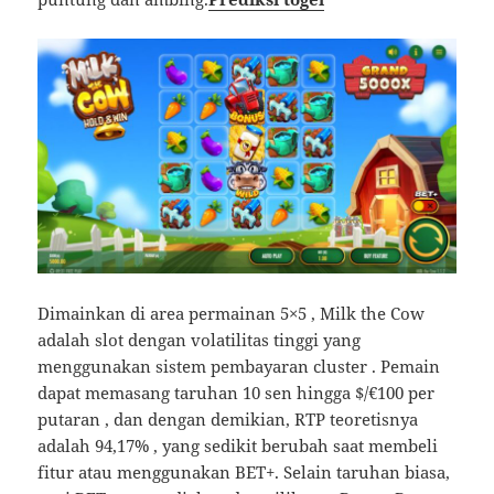
Dimainkan di area permainan 5×5 , Milk the Cow
adalah slot dengan volatilitas tinggi yang
menggunakan sistem pembayaran cluster . Pemain
dapat memasang taruhan 10 sen hingga $/€100 per
putaran , dan dengan demikian, RTP teoretisnya
adalah 94,17% , yang sedikit berubah saat membeli
fitur atau menggunakan BET+. Selain taruhan biasa,