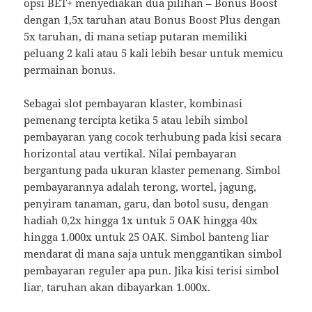
opsi BET+ menyediakan dua pilihan – Bonus Boost
dengan 1,5x taruhan atau Bonus Boost Plus dengan
5x taruhan, di mana setiap putaran memiliki
peluang 2 kali atau 5 kali lebih besar untuk memicu
permainan bonus.
Sebagai slot pembayaran klaster, kombinasi
pemenang tercipta ketika 5 atau lebih simbol
pembayaran yang cocok terhubung pada kisi secara
horizontal atau vertikal. Nilai pembayaran
bergantung pada ukuran klaster pemenang. Simbol
pembayarannya adalah terong, wortel, jagung,
penyiram tanaman, garu, dan botol susu, dengan
hadiah 0,2x hingga 1x untuk 5 OAK hingga 40x
hingga 1.000x untuk 25 OAK. Simbol banteng liar
mendarat di mana saja untuk menggantikan simbol
pembayaran reguler apa pun. Jika kisi terisi simbol
liar, taruhan akan dibayarkan 1.000x.