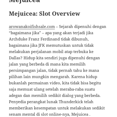
Mejuicea: Slot Overview
arowanakoifishsale.com
– Sejarah dipenuhi dengan
“bagaimana jika” – apa yang akan terjadi jika
Archduke Franz Ferdinand tidak dibunuh,
bagaimana jika JFK memutuskan untuk tidak
melakukan perjalanan mobil atap terbuka ke
Dallas? Hidup kita sendiri juga dipenuhi dengan
jalan yang berbeda di mana kita memilih
persimpangan jalan, tidak pernah tahu ke mana
pilihan lain mungkin mengarah. Karena hidup
bukanlah permainan video, kita tidak bisa begitu
saja memuat ulang setelah meraba-raba suatu
adegan dan memilih sedikit dialog yang berbeda.
Penyedia perangkat lunak Thunderkick telah
memberikan kesempatan untuk melakukan sedikit
senam mental di slot online-nya, Mejuicea .