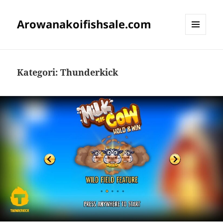
Arowanakoifishsale.com
MENU
DAN
WIDGET
Kategori:
Thunderkick