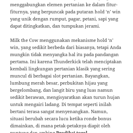
menggabungkan elemen pertanian ke dalam fitur-
fiturnya, yang berpuncak pada putaran hold ‘n’ win
yang unik dengan rumput, pagar, petani, sapi yang
dapat ditingkatkan, dan tumpukan jerami.
Milk the Cow menggunakan mekanisme hold ‘n’
win, yang sedikit berbeda dari biasanya, tetapi Anda
mungkin tidak menyangka hal itu pada pandangan
pertama. Ini karena Thunderkick telah menciptakan
kembali lingkungan pertanian klasik yang sering
muncul di berbagai slot pertanian. Bayangkan,
lumbung merah besar, perbukitan hijau yang
bergelombang, dan langit biru yang luas namun
sedikit berawan, mengisyaratkan akan turun hujan
untuk mengairi ladang. Di tempat seperti inilah
bertani terasa sangat menyenangkan. Namun,
situasi berubah secara lucu ketika ronde bonus
dimainkan, di mana petak-petaknya diapit oleh
puntung dan ambing.
Prediksi togel