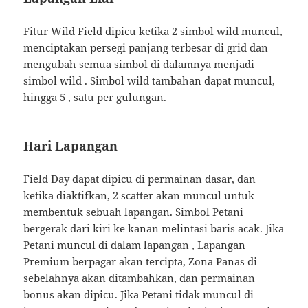
Fitur Wild Field dipicu ketika 2 simbol wild muncul,
menciptakan persegi panjang terbesar di grid dan
mengubah semua simbol di dalamnya menjadi
simbol wild . Simbol wild tambahan dapat muncul,
hingga 5 , satu per gulungan.
Hari Lapangan
Field Day dapat dipicu di permainan dasar, dan
ketika diaktifkan, 2 scatter akan muncul untuk
membentuk sebuah lapangan. Simbol Petani
bergerak dari kiri ke kanan melintasi baris acak. Jika
Petani muncul di dalam lapangan , Lapangan
Premium berpagar akan tercipta, Zona Panas di
sebelahnya akan ditambahkan, dan permainan
bonus akan dipicu. Jika Petani tidak muncul di