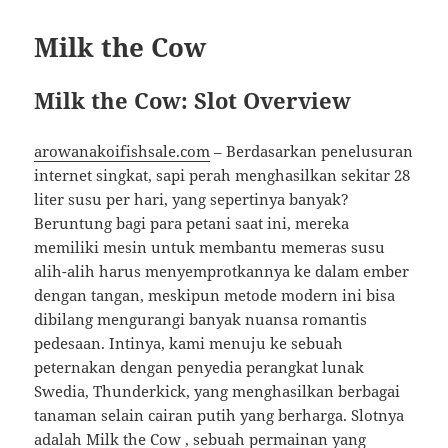
Milk the Cow
Milk the Cow: Slot Overview
arowanakoifishsale.com
– Berdasarkan penelusuran
internet singkat, sapi perah menghasilkan sekitar 28
liter susu per hari, yang sepertinya banyak?
Beruntung bagi para petani saat ini, mereka
memiliki mesin untuk membantu memeras susu
alih-alih harus menyemprotkannya ke dalam ember
dengan tangan, meskipun metode modern ini bisa
dibilang mengurangi banyak nuansa romantis
pedesaan. Intinya, kami menuju ke sebuah
peternakan dengan penyedia perangkat lunak
Swedia, Thunderkick, yang menghasilkan berbagai
tanaman selain cairan putih yang berharga. Slotnya
adalah Milk the Cow , sebuah permainan yang