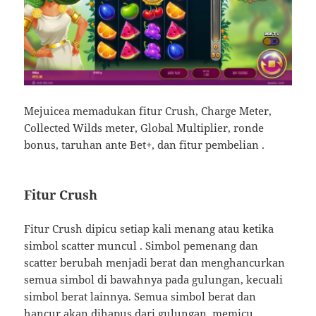
Mejuicea memadukan fitur Crush, Charge Meter,
Collected Wilds meter, Global Multiplier, ronde
bonus, taruhan ante Bet+, dan fitur pembelian .
Fitur Crush
Fitur Crush dipicu setiap kali menang atau ketika
simbol scatter muncul . Simbol pemenang dan
scatter berubah menjadi berat dan menghancurkan
semua simbol di bawahnya pada gulungan, kecuali
simbol berat lainnya. Semua simbol berat dan
hancur akan dihapus dari gulungan, memicu