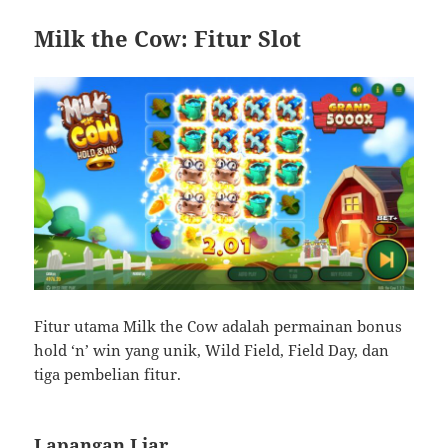
Milk the Cow
: Fitur Slot
Fitur utama Milk the Cow adalah permainan bonus
hold ‘n’ win yang unik, Wild Field, Field Day, dan
tiga pembelian fitur.
Lapangan Liar