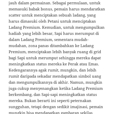
jauh dalam permainan. Sebagai permulaan, untuk
memasuki babak bonus, pemain harus mendaratkan
scatter untuk menciptakan sebuah ladang, yang
harus dimasuki oleh Petani untuk menciptakan
Ladang Premium. Kemudian, untuk mengumpulkan
hadiah yang lebih besar, Sapi harus merumput di
dalam Ladang Premium, sementara mudah-
mudahan, zona panas ditambahkan ke Ladang
Premium, menciptakan lebih banyak ruang di grid
bagi Sapi untuk merumput sehingga mereka dapat
meningkatkan status mereka ke Perak atau Emas.
Kedengarannya agak rumit, mungkin, dan lebih
rumit daripada sekadar mendapatkan simbol uang
dan mengumpulkannya di akhir. Namun, mungkin
juga cukup menyenangkan ketika Ladang Premium
berkembang, dan Sapi-sapi meningkatkan status
mereka. Bukan berarti ini seperti peternakan
sungguhan, tetapi dengan sedikit imajinasi, pemain
mungkin bisa mendapatkan gambaran sekilas