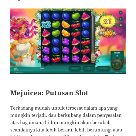
Mejuicea: Putusan Slot
Terkadang mudah untuk tersesat dalam apa yang
mungkin terjadi, dan berkubang dalam penyesalan
atas bagaimana hidup mungkin akan berubah
seandainya kita lebih berani, lebih beruntung, atau