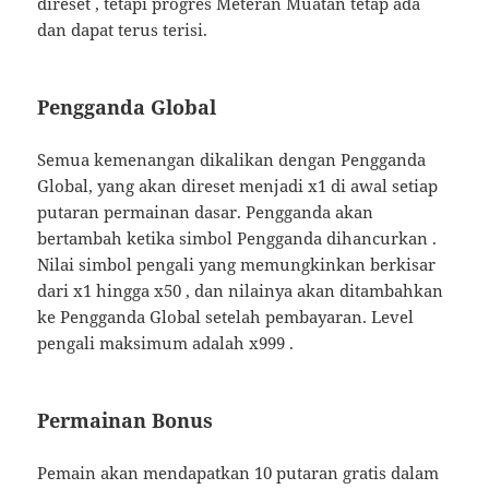
direset , tetapi progres Meteran Muatan tetap ada
dan dapat terus terisi.
Pengganda Global
Semua kemenangan dikalikan dengan Pengganda
Global, yang akan direset menjadi x1 di awal setiap
putaran permainan dasar. Pengganda akan
bertambah ketika simbol Pengganda dihancurkan .
Nilai simbol pengali yang memungkinkan berkisar
dari x1 hingga x50 , dan nilainya akan ditambahkan
ke Pengganda Global setelah pembayaran. Level
pengali maksimum adalah x999 .
Permainan Bonus
Pemain akan mendapatkan 10 putaran gratis dalam