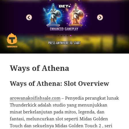
Ways of Athena
Ways of Athena: Slot Overview
arowanakoifishsale.com
– Penyedia perangkat lunak
Thunderkick adalah studio yang menunjukkan
minat berkelanjutan pada mitos, legenda, dan
fantasi, meluncurkan slot seperti Midas Golden
Touch dan sekuelnya Midas Golden Touch 2 , seri