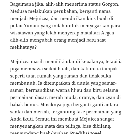
Bagaimana jika, alih-alih menerima status Gorgon,
Medusa melakukan perubahan, berganti nama
menjadi Mejuicea, dan mendirikan kios buah di
pulau Yunani yang indah untuk menyegarkan para
wisatawan yang lelah menyerap matahari Aegea
alih-alih mengubah orang menjadi batu saat
melihatnya?
Mejuicea masih memiliki ular di kepalanya, tetapi ia
juga membawa seikat buah, dan kali ini ia tampak
seperti tuan rumah yang ramah dan tidak suka
membunuh. Ia ditempatkan di dunia yang samar-
samar, bermandikan warna hijau dan biru selama
permainan dasar, merah muda, oranye, dan cyan di
babak bonus. Musiknya juga berganti-ganti antara
santai dan meriah, tergantung fase permainan yang
Anda ikuti. Semua ini membuat Mejuicea sangat
menyenangkan mata dan telinga, bisa dibilang,
mengundang buah-buahan.
Prediksi togel