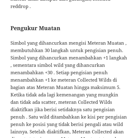
reddrop .
Pengukur Muatan
Simbol yang dihancurkan mengisi Meteran Muatan ,
membutuhkan 30 langkah untuk pengisian penuh.
Simbol yang dihancurkan menambahkan +1 langkah
, sementara simbol wild yang dihancurkan
menambahkan +30 . Setiap pengisian penuh
menambahkan +1 ke meteran Collected Wilds di
bagian atas Meteran Muatan hingga maksimum 5.
Ketika tidak ada lagi kemenangan yang mungkin
dan tidak ada scatter, meteran Collected Wilds
diaktifkan jika berisi setidaknya satu pengisian
penuh . Satu wild ditambahkan ke kisi per pengisian
penuh ke posisi yang tidak berisi pengali atau wild
lainnya. Setelah diaktifkan, Meteran Collected akan