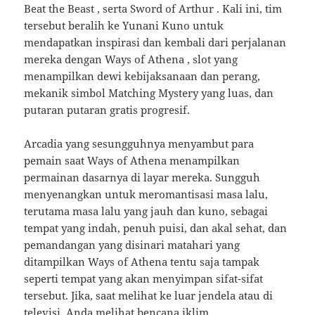
Beat the Beast , serta Sword of Arthur . Kali ini, tim
tersebut beralih ke Yunani Kuno untuk
mendapatkan inspirasi dan kembali dari perjalanan
mereka dengan Ways of Athena , slot yang
menampilkan dewi kebijaksanaan dan perang,
mekanik simbol Matching Mystery yang luas, dan
putaran putaran gratis progresif.
Arcadia yang sesungguhnya menyambut para
pemain saat Ways of Athena menampilkan
permainan dasarnya di layar mereka. Sungguh
menyenangkan untuk meromantisasi masa lalu,
terutama masa lalu yang jauh dan kuno, sebagai
tempat yang indah, penuh puisi, dan akal sehat, dan
pemandangan yang disinari matahari yang
ditampilkan Ways of Athena tentu saja tampak
seperti tempat yang akan menyimpan sifat-sifat
tersebut. Jika, saat melihat ke luar jendela atau di
televisi, Anda melihat bencana iklim,