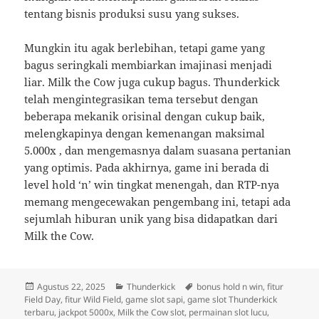
tentang bisnis produksi susu yang sukses.
Mungkin itu agak berlebihan, tetapi game yang
bagus seringkali membiarkan imajinasi menjadi
liar. Milk the Cow juga cukup bagus. Thunderkick
telah mengintegrasikan tema tersebut dengan
beberapa mekanik orisinal dengan cukup baik,
melengkapinya dengan kemenangan maksimal
5.000x , dan mengemasnya dalam suasana pertanian
yang optimis. Pada akhirnya, game ini berada di
level hold ‘n’ win tingkat menengah, dan RTP-nya
memang mengecewakan pengembang ini, tetapi ada
sejumlah hiburan unik yang bisa didapatkan dari
Milk the Cow.
Diposkan
Kategori
Tag
Agustus 22, 2025
Thunderkick
bonus hold n win
,
fitur
pada
Field Day
,
fitur Wild Field
,
game slot sapi
,
game slot Thunderkick
terbaru
,
jackpot 5000x
,
Milk the Cow slot
,
permainan slot lucu
,