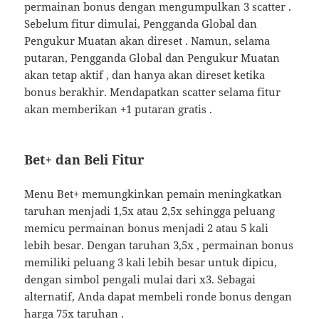
permainan bonus dengan mengumpulkan 3 scatter .
Sebelum fitur dimulai, Pengganda Global dan
Pengukur Muatan akan direset . Namun, selama
putaran, Pengganda Global dan Pengukur Muatan
akan tetap aktif , dan hanya akan direset ketika
bonus berakhir. Mendapatkan scatter selama fitur
akan memberikan +1 putaran gratis .
Bet+ dan Beli Fitur
Menu Bet+ memungkinkan pemain meningkatkan
taruhan menjadi 1,5x atau 2,5x sehingga peluang
memicu permainan bonus menjadi 2 atau 5 kali
lebih besar. Dengan taruhan 3,5x , permainan bonus
memiliki peluang 3 kali lebih besar untuk dipicu,
dengan simbol pengali mulai dari x3. Sebagai
alternatif, Anda dapat membeli ronde bonus dengan
harga 75x taruhan .