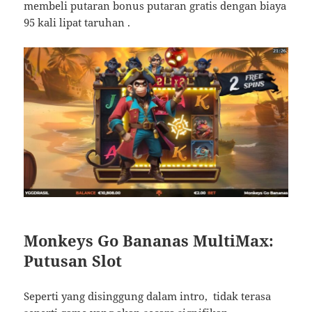
membeli putaran bonus putaran gratis dengan biaya
95 kali lipat taruhan .
Monkeys Go Bananas MultiMax:
Putusan Slot
Seperti yang disinggung dalam intro, tidak terasa