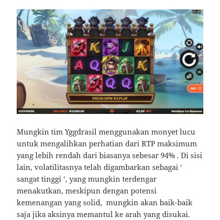
Mungkin tim Yggdrasil menggunakan monyet lucu
untuk mengalihkan perhatian dari RTP maksimum
yang lebih rendah dari biasanya sebesar 94% . Di sisi
lain, volatilitasnya telah digambarkan sebagai ‘
sangat tinggi ‘, yang mungkin terdengar
menakutkan, meskipun dengan potensi
kemenangan yang solid, mungkin akan baik-baik
saja jika aksinya memantul ke arah yang disukai.