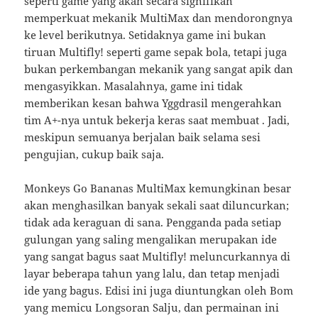
seperti game yang akan secara signifikan
memperkuat mekanik MultiMax dan mendorongnya
ke level berikutnya. Setidaknya game ini bukan
tiruan Multifly! seperti game sepak bola, tetapi juga
bukan perkembangan mekanik yang sangat apik dan
mengasyikkan. Masalahnya, game ini tidak
memberikan kesan bahwa Yggdrasil mengerahkan
tim A+-nya untuk bekerja keras saat membuat . Jadi,
meskipun semuanya berjalan baik selama sesi
pengujian, cukup baik saja.
Monkeys Go Bananas MultiMax kemungkinan besar
akan menghasilkan banyak sekali saat diluncurkan;
tidak ada keraguan di sana. Pengganda pada setiap
gulungan yang saling mengalikan merupakan ide
yang sangat bagus saat Multifly! meluncurkannya di
layar beberapa tahun yang lalu, dan tetap menjadi
ide yang bagus. Edisi ini juga diuntungkan oleh Bom
yang memicu Longsoran Salju, dan permainan ini