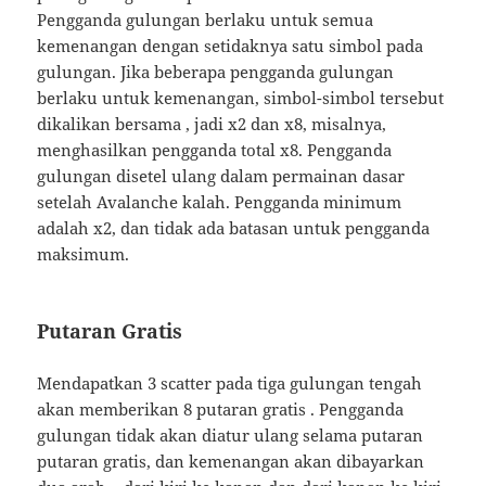
Pengganda gulungan berlaku untuk semua
kemenangan dengan setidaknya satu simbol pada
gulungan. Jika beberapa pengganda gulungan
berlaku untuk kemenangan, simbol-simbol tersebut
dikalikan bersama , jadi x2 dan x8, misalnya,
menghasilkan pengganda total x8. Pengganda
gulungan disetel ulang dalam permainan dasar
setelah Avalanche kalah. Pengganda minimum
adalah x2, dan tidak ada batasan untuk pengganda
maksimum.
Putaran Gratis
Mendapatkan 3 scatter pada tiga gulungan tengah
akan memberikan 8 putaran gratis . Pengganda
gulungan tidak akan diatur ulang selama putaran
putaran gratis, dan kemenangan akan dibayarkan