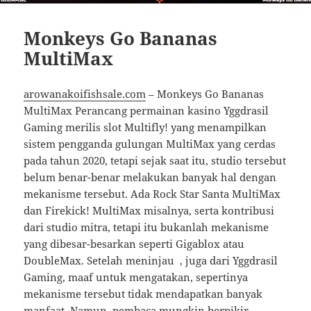
Monkeys Go Bananas
MultiMax
arowanakoifishsale.com
– Monkeys Go Bananas
MultiMax Perancang permainan kasino Yggdrasil
Gaming merilis slot Multifly! yang menampilkan
sistem pengganda gulungan MultiMax yang cerdas
pada tahun 2020, tetapi sejak saat itu, studio tersebut
belum benar-benar melakukan banyak hal dengan
mekanisme tersebut. Ada Rock Star Santa MultiMax
dan Firekick! MultiMax misalnya, serta kontribusi
dari studio mitra, tetapi itu bukanlah mekanisme
yang dibesar-besarkan seperti Gigablox atau
DoubleMax. Setelah meninjau , juga dari Yggdrasil
Gaming, maaf untuk mengatakan, sepertinya
mekanisme tersebut tidak mendapatkan banyak
manfaat. Namun, pembaca mungkin berpikir