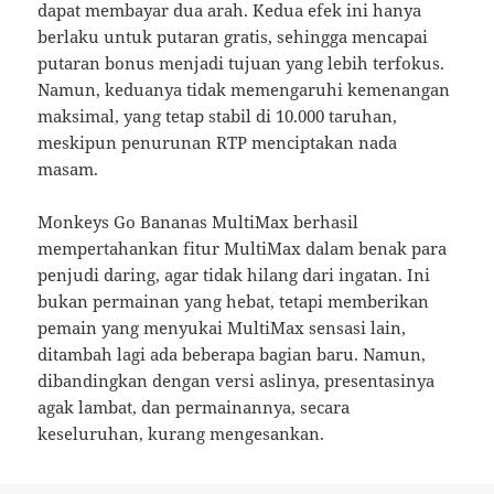
dapat membayar dua arah. Kedua efek ini hanya
berlaku untuk putaran gratis, sehingga mencapai
putaran bonus menjadi tujuan yang lebih terfokus.
Namun, keduanya tidak memengaruhi kemenangan
maksimal, yang tetap stabil di 10.000 taruhan,
meskipun penurunan RTP menciptakan nada
masam.
Monkeys Go Bananas MultiMax berhasil
mempertahankan fitur MultiMax dalam benak para
penjudi daring, agar tidak hilang dari ingatan. Ini
bukan permainan yang hebat, tetapi memberikan
pemain yang menyukai MultiMax sensasi lain,
ditambah lagi ada beberapa bagian baru. Namun,
dibandingkan dengan versi aslinya, presentasinya
agak lambat, dan permainannya, secara
keseluruhan, kurang mengesankan.