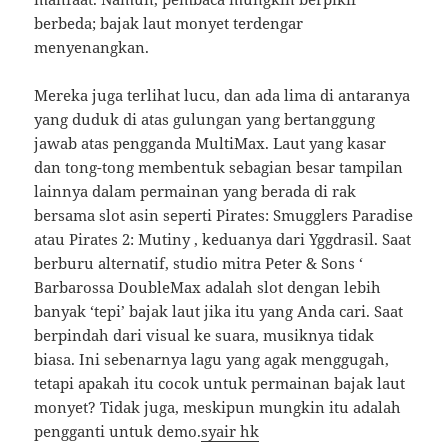
berbeda; bajak laut monyet terdengar
menyenangkan.
Mereka juga terlihat lucu, dan ada lima di antaranya
yang duduk di atas gulungan yang bertanggung
jawab atas pengganda MultiMax. Laut yang kasar
dan tong-tong membentuk sebagian besar tampilan
lainnya dalam permainan yang berada di rak
bersama slot asin seperti Pirates: Smugglers Paradise
atau Pirates 2: Mutiny , keduanya dari Yggdrasil. Saat
berburu alternatif, studio mitra Peter & Sons ‘
Barbarossa DoubleMax adalah slot dengan lebih
banyak ‘tepi’ bajak laut jika itu yang Anda cari. Saat
berpindah dari visual ke suara, musiknya tidak
biasa. Ini sebenarnya lagu yang agak menggugah,
tetapi apakah itu cocok untuk permainan bajak laut
monyet? Tidak juga, meskipun mungkin itu adalah
pengganti untuk demo.
syair hk