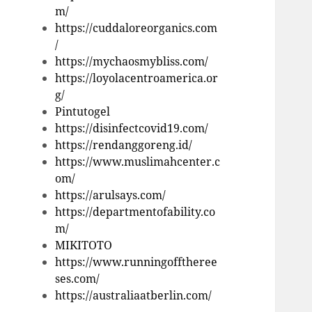
m/
https://cuddaloreorganics.com
/
https://mychaosmybliss.com/
https://loyolacentroamerica.or
g/
Pintutogel
https://disinfectcovid19.com/
https://rendanggoreng.id/
https://www.muslimahcenter.c
om/
https://arulsays.com/
https://departmentofability.co
m/
MIKITOTO
https://www.runningofftheree
ses.com/
https://australiaatberlin.com/