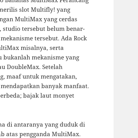
o Bananas MultiMax Perancang
rilis slot Multifly! yang
ngan MultiMax yang cerdas
u, studio tersebut belum benar-
 mekanisme tersebut. Ada Rock
ltiMax misalnya, serta
 itu bukanlah mekanisme yang
tau DoubleMax. Setelah
ng, maaf untuk mengatakan,
k mendapatkan banyak manfaat.
rbeda; bajak laut monyet
ima di antaranya yang duduk di
ab atas pengganda MultiMax.