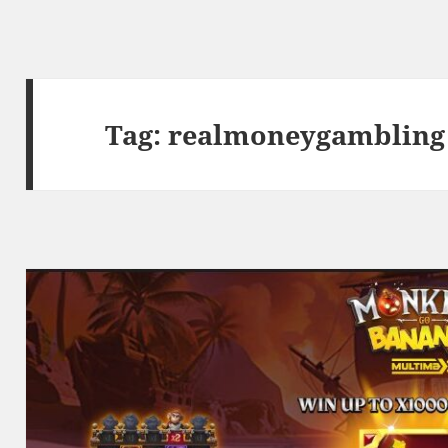
Tag:
realmoneygambling