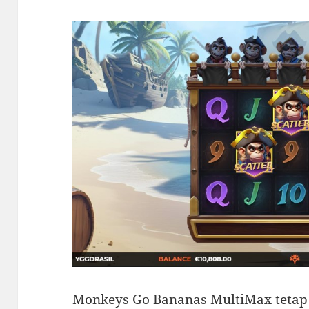
Monkeys Go Bananas MultiMax tetap 