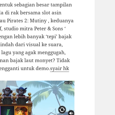
entuk sebagian besar tampilan
 di rak bersama slot asin
tau Pirates 2: Mutiny , keduanya
f, studio mitra Peter & Sons ‘
ngan lebih banyak ‘tepi’ bajak
pindah dari visual ke suara,
a lagu yang agak menggugah,
inan bajak laut monyet? Tidak
engganti untuk demo.
syair hk