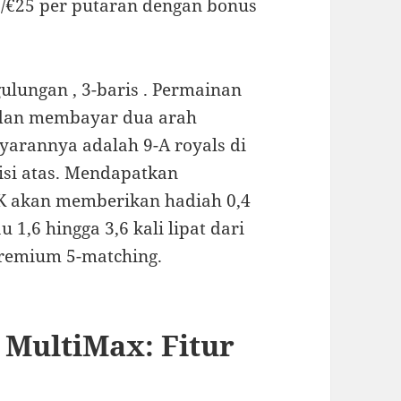
 $/€25 per putaran dengan bonus
lungan , 3-baris . Permainan
 dan membayar dua arah
yarannya adalah 9-A royals di
sisi atas. Mendapatkan
K akan memberikan hadiah 0,4
u 1,6 hingga 3,6 kali lipat dari
remium 5-matching.
MultiMax: Fitur