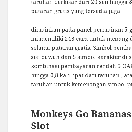
taruhan berkisar dari 20 sen hingga
putaran gratis yang tersedia juga.
dimainkan pada panel permainan 5-gu
ini memiliki 243 cara untuk menang
selama putaran gratis. Simbol pemba
sisi bawah dan 5 simbol karakter di 
kombinasi pembayaran rendah 5 OA
hingga 0,8 kali lipat dari taruhan , ata
taruhan untuk kemenangan simbol p
Monkeys Go Bananas 
Slot