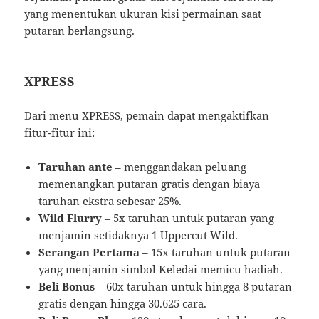
yang menentukan ukuran kisi permainan saat
putaran berlangsung.
XPRESS
Dari menu XPRESS, pemain dapat mengaktifkan
fitur-fitur ini:
Taruhan ante
– menggandakan peluang
memenangkan putaran gratis dengan biaya
taruhan ekstra sebesar 25%.
Wild Flurry
– 5x taruhan untuk putaran yang
menjamin setidaknya 1 Uppercut Wild.
Serangan Pertama
– 15x taruhan untuk putaran
yang menjamin simbol Keledai memicu hadiah.
Beli Bonus
– 60x taruhan untuk hingga 8 putaran
gratis dengan hingga 30.625 cara.