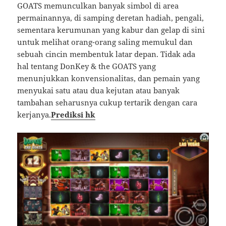
GOATS memunculkan banyak simbol di area
permainannya, di samping deretan hadiah, pengali,
sementara kerumunan yang kabur dan gelap di sini
untuk melihat orang-orang saling memukul dan
sebuah cincin membentuk latar depan. Tidak ada
hal tentang DonKey & the GOATS yang
menunjukkan konvensionalitas, dan pemain yang
menyukai satu atau dua kejutan atau banyak
tambahan seharusnya cukup tertarik dengan cara
kerjanya.
Prediksi hk