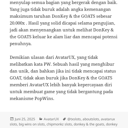
menyulap semua bagian yang bergerak dengan baik.
Yang juga tidak buruk adalah angka kemenangan
maksimum taruhan DonKey & the GOATS sebesar
20.000x . Hasil yang solid dicapai selama pengujian,
jadi akan menyenangkan untuk melihat DonKey &
the GOATS keluar ke alam liar dan mencapai potensi
penuhnya.
Demikian ulasan dari AvatarUX, yang tidak
melibatkan kata PW. Sebuah hasil yang menghibur
dan unik, dan bahkan jika ini tidak mencapai status
GOAT, tidak akan buruk jika DonKey & the GOATS
memberi AvatarUX lebih banyak kepercayaan diri
untuk membuat game yang tidak bergantung pada
mekanisme PopWins.
Diposkan
Kategori
Tag
Juni 25, 2025
AvatarUX
@txslots
,
aboutslots
,
avatarux
pada
slots
,
big wins on slots
,
chipmonkz slots
,
donkey & the goats
,
donkey