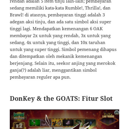
rendah adalah 5 item tinju lain-lain; pembayaran
sedang memiliki kata-kata Rumble!, Thrilla!, dan
Brawl! di atasnya, pembayaran tinggi adalah 3
adegan aksi tinju, dan ada satu simbol aksi super
tinggi lagi. Mendapatkan kemenangan 6 OAK
membayar 2x untuk yang rendah, 3x untuk yang
sedang, 4x untuk yang tinggi, dan 10x taruhan
untuk yang super tinggi. Simbol pemenang dihapus
dan ditempatkan oleh mekanik kemenangan
berjenjang. Selain itu, seekor anjing yang merokok
ganja(?) adalah liar, menggantikan simbol
pembayaran reguler apa pun.
DonKey & the GOATS: Fitur Slot